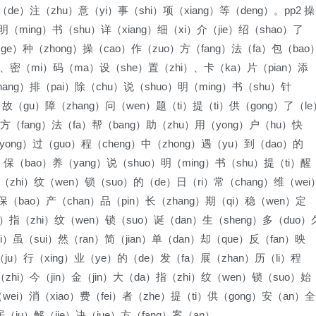
（de）注（zhu）意（yi）事（shi）项（xiang）等（deng）。pp2 操
明（ming）书（shu）详（xiang）细（xi）介（jie）绍（shao）了
ge）种（zhong）操（cao）作（zuo）方（fang）法（fa）包（bao
）、密（mi）码（ma）设（she）置（zhi）、卡（ka）片（pian）添
zhang）排（pai）除（chu）说（shuo）明（ming）书（shu）针
e）故（gu）障（zhang）问（wen）题（ti）提（ti）供（gong）了（le
e）方（fang）法（fa）帮（bang）助（zhu）用（yong）户（hu）快
（yong）过（guo）程（cheng）中（zhong）遇（yu）到（dao）的
）保（bao）养（yang）说（shuo）明（ming）书（shu）提（ti）醒
（zhi）纹（wen）锁（suo）的（de）日（ri）常（chang）维（wei
保（bao）产（chan）品（pin）长（zhang）期（qi）稳（wen）定
da）指（zhi）纹（wen）锁（suo）诞（dan）生（sheng）多（duo）
i）虽（sui）然（ran）简（jian）单（dan）却（que）反（fan）映
居（ju）行（xing）业（ye）的（de）发（fa）展（zhan）历（li）程
（zhi）今（jin）金（jin）大（da）指（zhi）纹（wen）锁（suo）始
（wei）消（xiao）费（fei）者（zhe）提（ti）供（gong）安（an）全
居（ju）解（jie）决（jue）方（fang）案（an）。