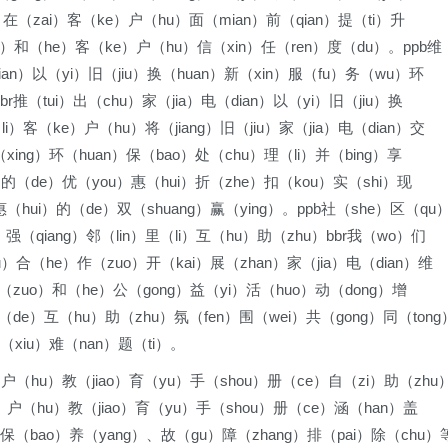
n）在（zai）客（ke）户（hu）面（mian）前（qian）提（ti）升
ang）和（he）客（ke）户（hu）信（xin）任（ren）度（du）。ppb维
ian）以（yi）旧（jiu）换（huan）新（xin）服（fu）务（wu）环
br推（tui）出（chu）家（jia）电（dian）以（yi）旧（jiu）换
i）客（ke）户（hu）将（jiang）旧（jiu）家（jia）电（dian）交
（xing）环（huan）保（bao）处（chu）理（li）并（bing）享
an）的（de）优（you）惠（hui）折（zhe）扣（kou）实（shi）现
惠（hui）的（de）双（shuang）赢（ying）。ppb社（she）区（qu
）强（qiang）邻（lin）里（li）互（hu）助（zhu）bbr我（wo）们
）合（he）作（zuo）开（kai）展（zhan）家（jia）电（dian）维
）座（zuo）和（he）公（gong）益（yi）活（huo）动（dong）增
）的（de）互（hu）助（zhu）氛（fen）围（wei）共（gong）同（tong
修（xiu）难（nan）题（ti）。
）户（hu）教（jiao）育（yu）手（shou）册（ce）自（zi）助（zhu
e）户（hu）教（jiao）育（yu）手（shou）册（ce）涵（han）盖
）、保（bao）养（yang）、故（gu）障（zhang）排（pai）除（chu）