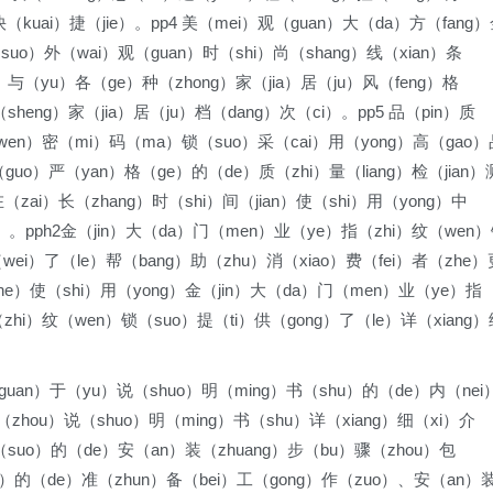
快（kuai）捷（jie）。pp4 美（mei）观（guan）大（da）方（fang
uo）外（wai）观（guan）时（shi）尚（shang）线（xian）条
u）与（yu）各（ge）种（zhong）家（jia）居（ju）风（feng）格
sheng）家（jia）居（ju）档（dang）次（ci）。pp5 品（pin）质
（wen）密（mi）码（ma）锁（suo）采（cai）用（yong）高（gao）
过（guo）严（yan）格（ge）的（de）质（zhi）量（liang）检（jian）
（zai）长（zhang）时（shi）间（jian）使（shi）用（yong）中
o）。pph2金（jin）大（da）门（men）业（ye）指（zhi）纹（wen
（wei）了（le）帮（bang）助（zhu）消（xiao）费（fei）者（zhe）
（he）使（shi）用（yong）金（jin）大（da）门（men）业（ye）指
zhi）纹（wen）锁（suo）提（ti）供（gong）了（le）详（xiang）
。
guan）于（yu）说（shuo）明（ming）书（shu）的（de）内（nei
（zhou）说（shuo）明（ming）书（shu）详（xiang）细（xi）介
（suo）的（de）安（an）装（zhuang）步（bu）骤（zhou）包
an）的（de）准（zhun）备（bei）工（gong）作（zuo）、安（an）