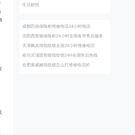
听
生活妙招
i）
确
成都匹煌保险柜维修电话24小时电话
）
沈阳西普顿保险柜24小时全国各市售后服务
天津枫岚情指纹锁全国24小时维修电话
哈尔滨顶固智能指纹锁24H全国售后热线
合肥索威娅指纹锁怎么打维修电话的
纹
其