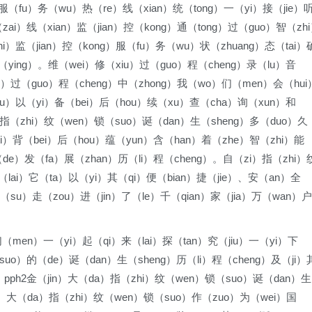
服（fu）务（wu）热（re）线（xian）统（tong）一（yi）接（jie）
）在（zai）线（xian）监（jian）控（kong）通（tong）过（guo）智（zh
hi）监（jian）控（kong）服（fu）务（wu）状（zhuang）态（tai）
应（ying）。维（wei）修（xiu）过（guo）程（cheng）录（lu）音
iu）过（guo）程（cheng）中（zhong）我（wo）们（men）会（hui
（lu）以（yi）备（bei）后（hou）续（xu）查（cha）询（xun）和
）指（zhi）纹（wen）锁（suo）诞（dan）生（sheng）多（duo）久
ti）背（bei）后（hou）蕴（yun）含（han）着（zhe）智（zhi）能
（de）发（fa）展（zhan）历（li）程（cheng）。自（zi）指（zhi）
lai）它（ta）以（yi）其（qi）便（bian）捷（jie）、安（an）全
（su）走（zou）进（jin）了（le）千（qian）家（jia）万（wan）户
们（men）一（yi）起（qi）来（lai）探（tan）究（jiu）一（yi）下
suo）的（de）诞（dan）生（sheng）历（li）程（cheng）及（ji）
）。pph2金（jin）大（da）指（zhi）纹（wen）锁（suo）诞（dan）生
jin）大（da）指（zhi）纹（wen）锁（suo）作（zuo）为（wei）国