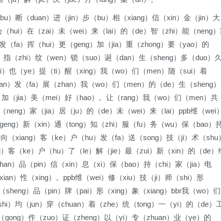
u）断（duan）进（jin）步（bu）相（xiang）信（xin）金（jin）大
会（hui）在（zai）未（wei）来（lai）的（de）智（zhi）能（neng
）发（fa）挥（hui）更（geng）加（jia）重（zhong）要（yao）的
a）指（zhi）纹（wen）锁（suo）诞（dan）生（sheng）多（duo）
ti）也（ye）提（ti）醒（xing）我（wo）们（men）随（sui）着
an）发（fa）展（zhan）我（wo）们（men）的（de）生（sheng
g）加（jia）美（mei）好（hao）。让（rang）我（wo）们（men）共
（neng）家（jia）居（ju）的（de）未（wei）来（lai）ppb维（wei
geng）新（xin）通（tong）知（zhi）服（fu）务（wu）保（bao）
qi）向（xiang）客（ke）户（hu）发（fa）送（song）技（ji）术（shu
ng）客（ke）户（hu）了（le）解（jie）最（zui）新（xin）的（de）
han）品（pin）信（xin）息（xi）保（bao）持（chi）家（jia）电
xian）性（xing）。ppb维（wei）修（xiu）技（ji）师（shi）形
（sheng）品（pin）牌（pai）形（xing）象（xiang）bbr我（wo）们
hi）均（jun）穿（chuan）着（zhe）统（tong）一（yi）的（de）
（gong）作（zuo）证（zheng）以（yi）专（zhuan）业（ye）的