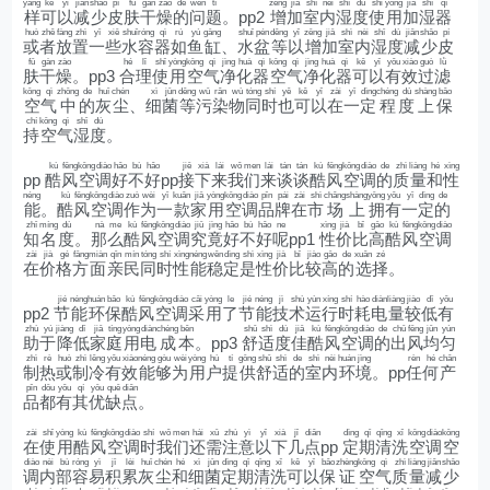
yàng
kě
yǐ
jiǎn
shǎo
pí
fū
gàn
zào
de
wèn
tí
zēng
jiā
shì
nèi
shī
dù
shǐ
yòng
jiā
shī
qì
样
可
以
减
少
皮
肤
干
燥
的
问
题
。pp2
增
加
室
内
湿
度
使
用
加
湿
器
huò
zhě
fàng
zhì
yī
xiē
shuǐ
róng
qì
rú
yú
gāng
shuǐ
pén
děng
yǐ
zēng
jiā
shì
nèi
shī
dù
jiǎn
shǎo
pí
或
者
放
置
一
些
水
容
器
如
鱼
缸
、
水
盆
等
以
增
加
室
内
湿
度
减
少
皮
fū
gàn
zào
hé
lǐ
shǐ
yòng
kōng
qì
jìng
huà
qì
kōng
qì
jìng
huà
qì
kě
yǐ
yǒu
xiào
guò
lǜ
肤
干
燥
。pp3
合
理
使
用
空
气
净
化
器
空
气
净
化
器
可
以
有
效
过
滤
kōng
qì
zhōng
de
huī
chén
xì
jūn
děng
wū
rǎn
wù
tóng
shí
yě
kě
yǐ
zài
yī
dìng
chéng
dù
shàng
bǎo
空
气
中
的
灰
尘
、
细
菌
等
污
染
物
同
时
也
可
以
在
一
定
程
度
上
保
chí
kōng
qì
shī
dù
持
空
气
湿
度
。
kù
fēng
kōng
diào
hǎo
bù
hǎo
jiē
xià
lái
wǒ
men
lái
tán
tán
kù
fēng
kōng
diào
de
zhì
liàng
hé
xìng
pp
酷
风
空
调
好
不
好
pp
接
下
来
我
们
来
谈
谈
酷
风
空
调
的
质
量
和
性
néng
kù
fēng
kōng
diào
zuò
wèi
yī
kuǎn
jiā
yòng
kōng
diào
pǐn
pái
zài
shì
chǎng
shàng
yōng
yǒu
yī
dìng
de
能
。
酷
风
空
调
作
为
一
款
家
用
空
调
品
牌
在
市
场
上
拥
有
一
定
的
zhī
míng
dù
nà
me
kù
fēng
kōng
diào
jiū
jìng
hǎo
bù
hǎo
ne
xìng
jià
bǐ
gāo
kù
fēng
kōng
diào
知
名
度
。
那
么
酷
风
空
调
究
竟
好
不
好
呢
pp1
性
价
比
高
酷
风
空
调
zài
jià
gé
fāng
miàn
qīn
mín
tóng
shí
xìng
néng
wěn
dìng
shì
xìng
jià
bǐ
jiào
gāo
de
xuǎn
zé
在
价
格
方
面
亲
民
同
时
性
能
稳
定
是
性
价
比
较
高
的
选
择
。
jié
néng
huán
bǎo
kù
fēng
kōng
diào
cǎi
yòng
le
jié
néng
jì
shù
yùn
xíng
shí
hào
diàn
liàng
jiào
dī
yǒu
pp2
节
能
环
保
酷
风
空
调
采
用
了
节
能
技
术
运
行
时
耗
电
量
较
低
有
zhù
yú
jiàng
dī
jiā
tíng
yòng
diàn
chéng
běn
shū
shì
dù
jiā
kù
fēng
kōng
diào
de
chū
fēng
jūn
yún
助
于
降
低
家
庭
用
电
成
本
。pp3
舒
适
度
佳
酷
风
空
调
的
出
风
均
匀
zhì
rè
huò
zhì
lěng
yǒu
xiào
néng
gòu
wèi
yòng
hù
tí
gōng
shū
shì
de
shì
nèi
huán
jìng
rèn
hé
chǎn
制
热
或
制
冷
有
效
能
够
为
用
户
提
供
舒
适
的
室
内
环
境
。pp
任
何
产
pǐn
dōu
yǒu
qí
yōu
quē
diǎn
品
都
有
其
优
缺
点
。
zài
shǐ
yòng
kù
fēng
kōng
diào
shí
wǒ
men
hái
xū
zhù
yì
yǐ
xià
jǐ
diǎn
dìng
qī
qīng
xǐ
kōng
diào
kōng
在
使
用
酷
风
空
调
时
我
们
还
需
注
意
以
下
几
点
pp
定
期
清
洗
空
调
空
diào
nèi
bù
róng
yì
jī
lèi
huī
chén
hé
xì
jūn
dìng
qī
qīng
xǐ
kě
yǐ
bǎo
zhèng
kōng
qì
zhì
liàng
jiǎn
shǎo
调
内
部
容
易
积
累
灰
尘
和
细
菌
定
期
清
洗
可
以
保
证
空
气
质
量
减
少