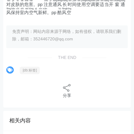
duì
pí
fū
de
wēi
hài
zhù
yì
tōng
fēng
zhǎng
shí
jiān
shǐ
yòng
kōng
diào
yào
shì
dāng
kāi
chuāng
tōng
对
皮
肤
的
危
害
。pp
注
意
通
风
长
时
间
使
用
空
调
要
适
当
开
窗
通
fēng
bǎo
chí
shì
nèi
kōng
qì
xīn
xiān
kù
fēng
kōng
风
保
持
室
内
空
气
新
鲜
。pp
酷
风
空
免责声明：网站内容来源于网络，如有侵权，请联系我们删
除，邮箱：352446720@qq.com
THE END
[db:标签]
分享
相关内容