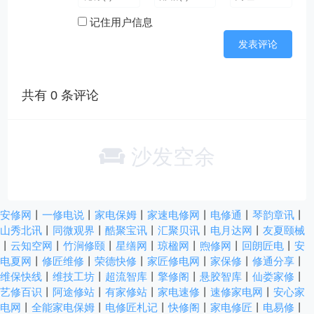
记住用户信息
共有
0
条评论
沙发空余
安修网
丨
一修电说
丨
家电保姆
丨
家速电修网
丨
电修通
丨
琴韵章讯
丨
山秀北讯
丨
同微观界
丨
酷聚宝讯
丨
汇聚贝讯
丨
电月达网
丨
友夏颐械
丨
云知空网
丨
竹涧修颐
丨
星缮网
丨
琼楹网
丨
煦修网
丨
回朗匠电
丨
安
电夏网
丨
修匠维修
丨
荣德快修
丨
家匠修电网
丨
家保修
丨
修通分享
丨
维保快线
丨
维技工坊
丨
超流智库
丨
擎修阁
丨
悬胶智库
丨
仙娄家修
丨
艺修百识
丨
阿途修站
丨
有家修站
丨
家电速修
丨
速修家电网
丨
安心家
电网
丨
全能家电保姆
丨
电修匠札记
丨
快修阁
丨
家电修匠
丨
电易修
丨