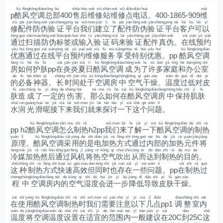
kù
fēng
kōng
diào
zǒng
bù
shòu
hòu
wéi
xiū
zhàn
wéi
xiū
diǎn
diàn
huà
wéi
p
酷
风
空
调
总
部
400
售
后
维
修
站
维
修
点
电
话
。400-1865-909
维
xiū
pèi
jiàn
fáng
wěi
yàn
zhèng
píng
tái
wǒ
men
jiàn
lì
le
pèi
jiàn
fáng
wěi
yàn
zhèng
píng
tái
kè
hù
kě
yǐ
修
配
件
防
伪
验
证
平
台
我
们
建
立
了
配
件
防
伪
验
证
平
台
客
户
可
以
tōng
guò
sǎo
miáo
fáng
wěi
biāo
qiān
huò
shū
rù
yàn
zhèng
mǎ
lái
yàn
zhèng
pèi
jiàn
zhēn
wěi
zài
xiàn
yù
yuē
通
过
扫
描
防
伪
标
签
或
输
入
验
证
码
来
验
证
配
件
真
伪
。
在
线
预
约
yōu
huì
tōng
guò
zài
xiàn
píng
tái
yù
yuē
wéi
xiū
fú
wù
xiǎng
shòu
tè
bié
yōu
huì
kù
fēng
kōng
diào
优
惠
通
过
在
线
平
台
预
约
维
修
服
务
享
受
特
别
优
惠
。pp
酷
风
空
调
fáng
rú
hé
hù
fū
zài
yán
yán
xià
rì
kù
fēng
kōng
diào
chéng
wèi
le
xǔ
duō
jiā
tíng
hé
bàn
gōng
shì
房
如
何
护
肤
pp
在
炎
炎
夏
日
酷
风
空
调
成
为
了
许
多
家
庭
和
办
公
室
de
bì
bèi
shén
qì
zhǎng
shí
jiān
chù
yú
kōng
diào
fáng
zhōng
kōng
qì
gàn
zào
wēn
dù
guò
dī
duì
pí
的
必
备
神
器
。
长
时
间
处
于
空
调
房
中
空
气
干
燥
、
温
度
过
低
对
皮
fū
zào
chéng
le
yī
dìng
de
shāng
hài
nà
me
rú
hé
zài
kù
fēng
kōng
diào
fáng
zhōng
bǎo
chí
jī
fū
肤
造
成
了
一
定
的
伤
害
。
那
么
如
何
在
酷
风
空
调
房
中
保
持
肌
肤
shuǐ
rùn
guāng
huá
ne
jiē
xià
lái
wǒ
men
jiù
lái
tàn
tǎo
yī
xià
zhè
gè
wèn
tí
水
润
光
滑
呢
接
下
来
我
们
就
来
探
讨
一
下
这
个
问
题
。
kù
fēng
kōng
diào
zěn
me
zhì
rè
wǒ
men
lái
le
jiě
yī
xià
kù
fēng
kōng
diào
de
zhì
rè
pp h2
酷
风
空
调
怎
么
制
热
h2pp
我
们
来
了
解
一
下
酷
风
空
调
的
制
热
yuán
lǐ
kù
fēng
kōng
diào
cǎi
yòng
de
shì
diàn
jiā
rè
fāng
shì
tōng
guò
nèi
bù
de
jiā
rè
yuán
jiàn
jiāng
原
理
。
酷
风
空
调
采
用
的
是
电
加
热
方
式
通
过
内
部
的
加
热
元
件
将
lěng
méi
jiā
rè
rán
hòu
tōng
guò
fēng
jī
jiāng
rè
kōng
qì
chuī
chū
cóng
ér
dá
dào
zhì
rè
de
mù
de
冷
媒
加
热
然
后
通
过
风
机
将
热
空
气
吹
出
从
而
达
到
制
热
的
目
的
。
zhè
zhǒng
zhì
rè
fāng
shì
kuài
sù
gāo
xiào
dàn
tóng
shí
yě
cún
zài
yī
xiē
wèn
tí
zài
zhì
rè
guò
这
种
制
热
方
式
快
速
高
效
但
同
时
也
存
在
一
些
问
题
。pp
在
制
热
过
chéng
zhōng
kōng
diào
fáng
nèi
de
kōng
qì
shī
dù
huì
jìn
yī
bù
jiàng
dī
dǎo
zhì
pí
fū
gàn
zào
程
中
空
调
房
内
的
空
气
湿
度
会
进
一
步
降
低
导
致
皮
肤
干
燥
。
zài
shǐ
yòng
kù
fēng
kōng
diào
zhì
rè
shí
wǒ
men
xū
yào
zhù
yì
yǐ
xià
jǐ
diǎn
diào
zhěng
shì
nèi
在
使
用
酷
风
空
调
制
热
时
我
们
需
要
注
意
以
下
几
点
pp1
调
整
室
内
wēn
dù
jiāng
kōng
diào
wēn
dù
shè
zhì
zài
shì
yí
de
fàn
wéi
nèi
yī
bān
jiàn
yì
zài
dào
zhè
温
度
将
空
调
温
度
设
置
在
适
宜
的
范
围
内
一
般
建
议
在
20C
到
25C
这