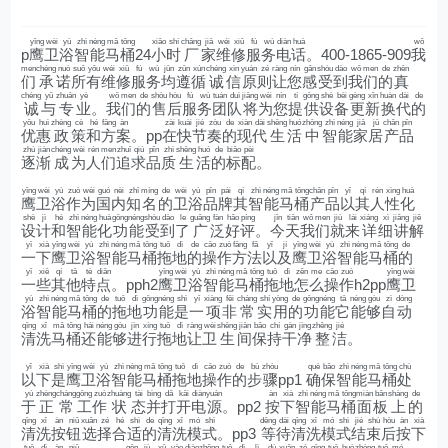
yīng
wèi
yù
zhì
néng
mǎ
tǒng
xiǎo
shí
chǎng
jiā
wéi
xiū
fú
wù
diàn
huà
wǒ
p
鹰
卫
浴
智
能
马
桶
24
小
时
厂
家
维
修
服
务
电
话
。400-1865-909
我
men
chéng
nuò
suǒ
yǒu
wéi
xiū
fú
wù
jūn
zūn
xún
chéng
xìn
yuán
zé
ràng
nín
gǎn
shòu
dào
wǒ
men
de
zhēn
们
承
诺
所
有
维
修
服
务
均
遵
循
诚
信
原
则
让
您
感
受
到
我
们
的
真
chéng
yǔ
zhuān
yè
wǒ
men
de
shòu
hòu
fú
wù
tuán
duì
jiāng
wèi
nín
tí
gōng
shè
bèi
gèng
xīn
huàn
dài
de
诚
与
专
业
。
我
们
的
售
后
服
务
团
队
将
为
您
提
供
设
备
更
新
换
代
的
yōu
huì
zhèng
cè
hé
fāng
àn
zài
kuài
jié
zòu
de
xiàn
dài
shēng
huó
zhōng
zhì
néng
jiā
jū
chǎn
pǐn
优
惠
政
策
和
方
案
。pp
在
快
节
奏
的
现
代
生
活
中
智
能
家
居
产
品
zhú
jiàn
chéng
wèi
rén
men
zhuī
qiú
pǐn
zhì
shēng
huó
de
biāo
pèi
逐
渐
成
为
人
们
追
求
品
质
生
活
的
标
配
。
yīng
wèi
yù
zuò
wèi
guó
nèi
zhī
míng
de
wèi
yù
pǐn
pái
qí
zhì
néng
mǎ
tǒng
chǎn
pǐn
yǐ
qí
rén
xìng
huà
鹰
卫
浴
作
为
国
内
知
名
的
卫
浴
品
牌
其
智
能
马
桶
产
品
以
其
人
性
化
shè
jì
hé
zhì
néng
huà
gōng
néng
shòu
dào
le
guǎng
fàn
hǎo
píng
jīn
tiān
wǒ
men
jiù
lái
xiáng
xì
jiǎng
jiě
设
计
和
智
能
化
功
能
受
到
了
广
泛
好
评
。
今
天
我
们
就
来
详
细
讲
解
yī
xià
yīng
wèi
yù
zhì
néng
mǎ
tǒng
tuō
dì
de
cāo
zuò
fāng
fǎ
yǐ
jí
yīng
wèi
yù
zhì
néng
mǎ
tǒng
de
一
下
鹰
卫
浴
智
能
马
桶
拖
地
的
操
作
方
法
以
及
鹰
卫
浴
智
能
马
桶
的
yī
xiē
qí
tā
tè
diǎn
yīng
wèi
yù
zhì
néng
mǎ
tǒng
tuō
dì
zěn
me
cāo
zuò
yīng
wèi
一
些
其
他
特
点
。pph2
鹰
卫
浴
智
能
马
桶
拖
地
怎
么
操
作
h2pp
鹰
卫
yù
zhì
néng
mǎ
tǒng
de
tuō
dì
gōng
néng
shì
yī
xiàng
fēi
cháng
shí
yòng
de
gōng
néng
tā
néng
gòu
zì
dòng
浴
智
能
马
桶
的
拖
地
功
能
是
一
项
非
常
实
用
的
功
能
它
能
够
自
动
qīng
xǐ
mǎ
tǒng
hái
néng
gòu
jìn
xíng
tuō
dì
ràng
wèi
shēng
jiān
bǎo
chí
gàn
jìng
zhěng
jié
清
洗
马
桶
还
能
够
进
行
拖
地
让
卫
生
间
保
持
干
净
整
洁
。
yǐ
xià
shì
yīng
wèi
yù
zhì
néng
mǎ
tǒng
tuō
dì
cāo
zuò
de
bù
zhòu
què
bǎo
zhì
néng
mǎ
tǒng
chù
以
下
是
鹰
卫
浴
智
能
马
桶
拖
地
操
作
的
步
骤
pp1
确
保
智
能
马
桶
处
yú
zhèng
cháng
gōng
zuò
zhuàng
tài
bìng
dǎ
kāi
diàn
yuán
àn
xià
zhì
néng
mǎ
tǒng
miàn
bǎn
shàng
de
于
正
常
工
作
状
态
并
打
开
电
源
。pp2
按
下
智
能
马
桶
面
板
上
的
qīng
xǐ
àn
niǔ
xuǎn
zé
hé
shì
de
qīng
xǐ
mó
shì
děng
dài
qīng
xǐ
mó
shì
jié
shù
hòu
àn
xià
清
洗
按
钮
选
择
合
适
的
清
洗
模
式
。pp3
等
待
清
洗
模
式
结
束
后
按
下
tuō
dì
àn
niǔ
gēn
jù
xū
yào
diào
zhěng
tuō
dì
lì
dù
xuǎn
zé
qīng
tuō
huò
zhòng
tuō
mó