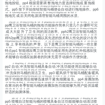
拖
地
按
钮
。pp4
根
据
需
要
调
整
拖
地
力
度
选
择
轻
拖
或
重
拖
模
shì
àn
xià
kāi
shǐ
àn
niǔ
zhì
néng
mǎ
tǒng
biàn
huì
zì
dòng
jìn
xíng
tuō
dì
cāo
zuò
式
。pp5
按
下
开
始
按
钮
智
能
马
桶
便
会
自
动
进
行
拖
地
操
作
。pp6
tuō
dì
wán
chéng
hòu
guān
bì
diàn
yuán
qīng
lǐ
zhì
néng
mǎ
tǒng
zhōu
wéi
de
shuǐ
zì
拖
地
完
成
后
关
闭
电
源
清
理
智
能
马
桶
周
围
的
水
渍
。
yīng
wèi
yù
zhì
néng
mǎ
tǒng
de
tuō
dì
gōng
néng
cāo
zuò
jiǎn
dān
zhǐ
xū
jǐ
gè
bù
zhòu
jí
kě
wán
pp
鹰
卫
浴
智
能
马
桶
的
拖
地
功
能
操
作
简
单
只
需
几
个
步
骤
即
可
完
chéng
dà
dà
tí
shēng
le
wèi
shēng
jiān
de
qīng
jié
xiào
lǜ
yīng
wèi
yù
zhì
néng
mǎ
tǒng
zěn
成
大
大
提
升
了
卫
生
间
的
清
洁
效
率
。pph2
鹰
卫
浴
智
能
马
桶
怎
yàng
yīng
wèi
yù
zhì
néng
mǎ
tǒng
yǐ
qí
xiān
jìn
de
jì
shù
hé
rén
xìng
huà
de
shè
jì
zài
shì
样
h2pp
鹰
卫
浴
智
能
马
桶
以
其
先
进
的
技
术
和
人
性
化
的
设
计
在
市
chǎng
shàng
xiǎng
yǒu
hěn
gāo
de
shēng
yù
yǐ
xià
shì
yīng
wèi
yù
zhì
néng
mǎ
tǒng
de
yī
xiē
zhǔ
yào
场
上
享
有
很
高
的
声
誉
。
以
下
是
鹰
卫
浴
智
能
马
桶
的
一
些
主
要
tè
diǎn
zhì
néng
gǎn
yīng
yīng
wèi
yù
zhì
néng
mǎ
tǒng
cǎi
yòng
xiān
jìn
de
hóng
wài
xiàn
gǎn
yīng
jì
特
点
pp1
智
能
感
应
鹰
卫
浴
智
能
马
桶
采
用
先
进
的
红
外
线
感
应
技
shù
néng
gòu
zì
dòng
gǎn
yīng
rú
cè
zhě
de
dào
lái
wú
xū
shǒu
dòng
cāo
zuò
fāng
biàn
kuài
jié
术
能
够
自
动
感
应
如
厕
者
的
到
来
无
需
手
动
操
作
方
便
快
捷
。
zì
dòng
chōng
xǐ
zhì
néng
mǎ
tǒng
jù
bèi
zì
dòng
chōng
xǐ
gōng
néng
shǐ
yòng
hòu
néng
gòu
zì
dòng
pp2
自
动
冲
洗
智
能
马
桶
具
备
自
动
冲
洗
功
能
使
用
后
能
够
自
动
chōng
xǐ
bǎo
chí
mǎ
tǒng
de
qīng
jié
wèi
shēng
nuǎn
fēng
hōng
gàn
zhì
néng
mǎ
tǒng
pèi
bèi
nuǎn
fēng
冲
洗
保
持
马
桶
的
清
洁
卫
生
。pp3
暖
风
烘
干
智
能
马
桶
配
备
暖
风
hōng
gàn
gōng
néng
shǐ
yòng
hòu
néng
gòu
xùn
sù
hōng
gàn
bì
miǎn
xì
jūn
zī
shēng
zuò
quān
jiā
rè
烘
干
功
能
使
用
后
能
够
迅
速
烘
干
避
免
细
菌
滋
生
。pp4
座
圈
加
热
zài
hán
lěng
de
dōng
jì
zhì
néng
mǎ
tǒng
de
zuò
quān
jiā
rè
gōng
néng
néng
gòu
wèi
yòng
hù
tí
gōng
wēn
nuǎn
在
寒
冷
的
冬
季
智
能
马
桶
的
座
圈
加
热
功
能
能
够
为
用
户
提
供
温
暖
shū
shì
de
rú
cè
tǐ
yàn
舒
适
的
如
厕
体
验
。
pēn
zuǐ
zì
jié
zhì
néng
mǎ
tǒng
de
pēn
zuǐ
jù
bèi
zì
jié
gōng
néng
néng
gòu
zì
dòng
qīng
jié
pēn
pp5
喷
嘴
自
洁
智
能
马
桶
的
喷
嘴
具
备
自
洁
功
能
能
够
自
动
清
洁
喷
zuǐ
bì
miǎn
xì
jūn
zī
shēng
yīng
wèi
yù
zhì
néng
mǎ
tǒng
de
jià
gé
yīn
qí
gōng
néng
hé
pǐn
pái