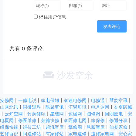
记住用户信息
共有
0
条评论
沙发空余
安修网
丨
一修电说
丨
家电保姆
丨
家速电修网
丨
电修通
丨
琴韵章讯
丨
山秀北讯
丨
同微观界
丨
酷聚宝讯
丨
汇聚贝讯
丨
电月达网
丨
友夏颐械
丨
云知空网
丨
竹涧修颐
丨
星缮网
丨
琼楹网
丨
煦修网
丨
回朗匠电
丨
安
电夏网
丨
修匠维修
丨
荣德快修
丨
家匠修电网
丨
家保修
丨
修通分享
丨
维保快线
丨
维技工坊
丨
超流智库
丨
擎修阁
丨
悬胶智库
丨
仙娄家修
丨
艺修百识
丨
阿途修站
丨
有家修站
丨
家电速修
丨
速修家电网
丨
安心家