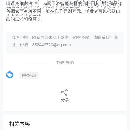
嘴
避
免
细
菌
滋
生
。pp
鹰
卫
浴
智
能
马
桶
的
价
格
因
其
功
能
和
品
牌
děng
yīn
sù
ér
yǒu
suǒ
bù
tóng
yī
bān
zài
jǐ
qiān
yuán
dào
wàn
yuán
xiāo
fèi
zhě
kě
yǐ
gēn
jù
zì
等
因
素
而
有
所
不
同
一
般
在
几
千
元
到
万
元
。
消
费
者
可
以
根
据
自
jǐ
de
xū
qiú
hé
yù
suàn
xuǎn
己
的
需
求
和
预
算
选
免责声明：网站内容来源于网络，如有侵权，请联系我们删
除，邮箱：352446720@qq.com
THE END
[db:标签]
分享
相关内容