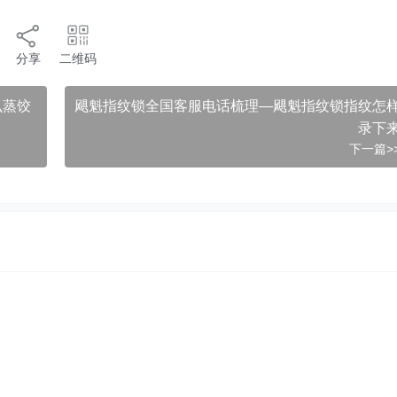
分享
二维码
么蒸饺
飓魁指纹锁全国客服电话梳理—飓魁指纹锁指纹怎
录下
下一篇>