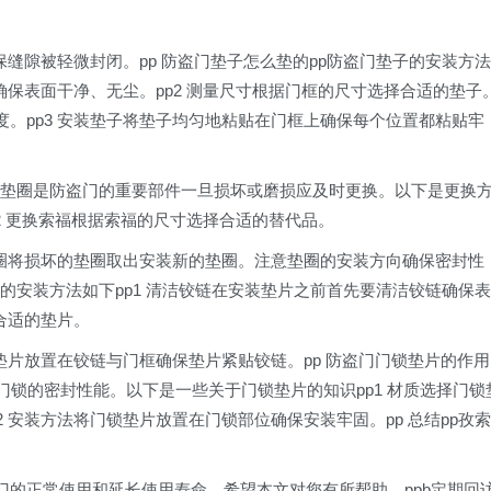
。
保缝隙被轻微封闭。pp 防盗门垫子怎么垫的pp防盗门垫子的安装方法
确保表面干净、无尘。pp2 测量尺寸根据门框的尺寸选择合适的垫子
。pp3 安装垫子将垫子均匀地粘贴在门框上确保每个位置都粘贴牢
福和垫圈是防盗门的重要部件一旦损坏或磨损应及时更换。以下是更换
p2 更换索福根据索福的尺寸选择合适的替代品。
垫圈将损坏的垫圈取出安装新的垫圈。注意垫圈的安装方向确保密封性
片的安装方法如下pp1 清洁铰链在安装垫片之前首先要清洁铰链确保表
合适的垫片。
垫片放置在铰链与门框确保垫片紧贴铰链。pp 防盗门门锁垫片的作用
门锁的密封性能。以下是一些关于门锁垫片的知识pp1 材质选择门锁
 安装方法将门锁垫片放置在门锁部位确保安装牢固。pp 总结pp孜索
门的正常使用和延长使用寿命。希望本文对您有所帮助。ppb定期回