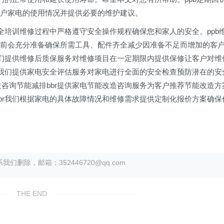
客户家电的使用情况并提供必要的维护建议。
安全培训维修过程中严格遵守安全操作规程确保您和家人的安全。ppb
门前会充分准备确保所需工具、配件齐全减少因准备不足而增加的客
r我们提供维修后质保服务对维修项目在一定期限内提供保修让客户对维
br我们提供家电安全评估服务对家电进行全面的安全检查预防潜在的安
造咨询节能减排bbr提供家电节能改造咨询服务为客户推荐节能改造方
bbr我们根据家电的具体故障情况和维修需求提供定制化报价方案确保
除，邮箱：352446720@qq.com
THE END