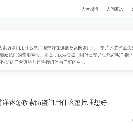
人生感悟
人间百态
909；孜索防盗门用什么垫片理想好在选购孜索防盗门时，垫片的选择至关
能延长门的使用寿命。那么，孜索防盗门用什么垫片理想好呢？接
要性防盗门合页垫片是连接门体与门框的重…
持详述㊤孜索防盗门用什么垫片理想好