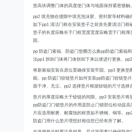
垫高块调整门体的高度使门体与地面保持紧密接触
pp2 填充物在缝隙中填充泡沫胶、密封胶等材料确
如下pp1 清洁门框在安装垫子之前首先要清洁门框
垫子的长度应略长于门框宽度宽度应略宽于门框厚度
固。
pp 防盗门索福、防盗门垫圈怎么换pp防盗门索
法pp1 拆卸门体将门体拆卸下来以便进行更换。p
将新索福安装在原位置确保安装牢固。pp3 更换
能。pp 防盗门铰链垫片如何安装pp防盗门铰链垫
面干净、无尘。pp2 选择垫片根据铰链的尺寸选择
垫片的厚度应略大于铰链的间隙。pp3 安装垫片将
pp防盗门门锁垫片的作用是防止门锁部位松动提高
片应选用耐磨、耐腐蚀的材质如不锈钢、铜等。pp2
防盗门用什么垫片理想好相信您已经有所了解。
在选择垫片时要注意材质、尺寸等因素以确保防盗