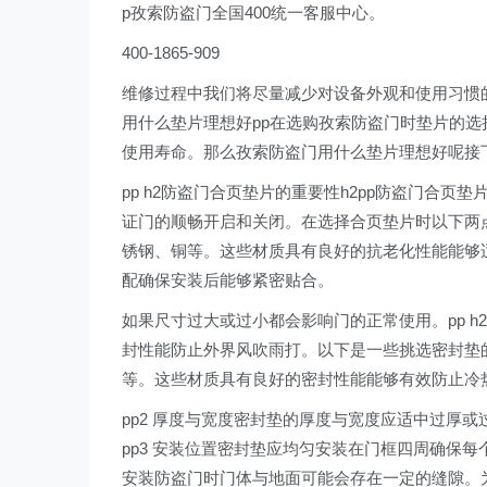
p孜索防盗门全国400统一客服中心。
400-1865-909
维修过程中我们将尽量减少对设备外观和使用习惯的
用什么垫片理想好pp在选购孜索防盗门时垫片的
使用寿命。那么孜索防盗门用什么垫片理想好呢接
pp h2防盗门合页垫片的重要性h2pp防盗门合
证门的顺畅开启和关闭。在选择合页垫片时以下两点
锈钢、铜等。这些材质具有良好的抗老化性能能够适
配确保安装后能够紧密贴合。
如果尺寸过大或过小都会影响门的正常使用。pp h
封性能防止外界风吹雨打。以下是一些挑选密封垫的
等。这些材质具有良好的密封性能能够有效防止冷
pp2 厚度与宽度密封垫的厚度与宽度应适中过厚或
pp3 安装位置密封垫应均匀安装在门框四周确保每
安装防盗门时门体与地面可能会存在一定的缝隙。为