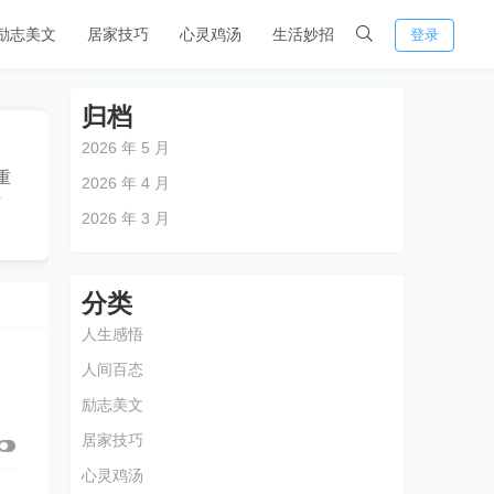
励志美文
居家技巧
心灵鸡汤
生活妙招
登录
归档
2026 年 5 月
重
2026 年 4 月
下
2026 年 3 月
分类
人生感悟
人间百态
励志美文
居家技巧
心灵鸡汤