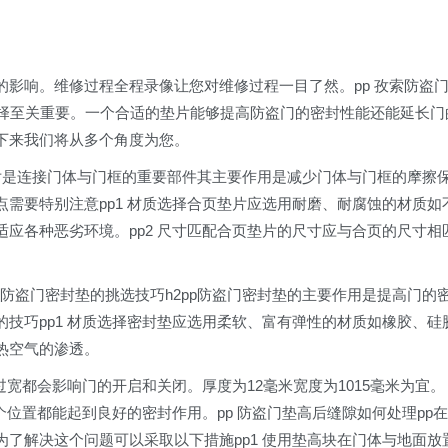
影响。维修过程全程录像让您对维修过程一目了然。pp 孜索防盗
选择至关重要。一个合适的垫片能够提高防盗门的密封性能还能延长门
下来我们将从多个角度为您。
页垫片是连接门体与门框的重要部件其主要作用是减少门体与门框的摩擦
需要特别注意pp1 材质选择合页垫片应选用耐磨、耐腐蚀的材质如
应各种恶劣环境。pp2 尺寸匹配合页垫片的尺寸应与合页的尺寸相
2防盗门密封垫的挑选技巧h2pp防盗门密封垫的主要作用是提高门的
技巧pp1 材质选择密封垫应选用柔软、富有弹性的材质如橡胶、硅
热空气的渗透。
过宽都会影响门的开启和关闭。厚度为12毫米宽度为1015毫米为宜。
个位置都能起到良好的密封作用。pp 防盗门垫高后缝隙如何处理pp在
了解决这个问题可以采取以下措施pp1 使用垫高块在门体与地面放