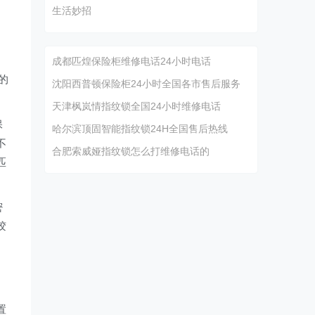
生活妙招
门
成都匹煌保险柜维修电话24小时电话
的
沈阳西普顿保险柜24小时全国各市售后服务
天津枫岚情指纹锁全国24小时维修电话
保
哈尔滨顶固智能指纹锁24H全国售后热线
不
合肥索威娅指纹锁怎么打维修电话的
匹
密
胶
置