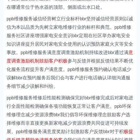
在哪通常位于热水器的顶部、侧面或出水口处。
ppb维修服务诚信经营树立行业标杆bbr坚持诚信经营原则以诚
信为本以品质为先树立家电维修行业的标杆和典范。ppb维修
服务社区讲座增强家电安全意识bbr定期在社区举办家电安全
知识讲座提升居民对家电安全使用的认识预防家庭火灾等安全
事故。ppb维修服务满意度调查激励机制持续改进bbr通过满
意
度调查激励机制鼓励客户积极
参与反馈并根据反馈结果不断优
化服务流程提升客户满意度。ppb维修服务预约确认电话减少
误解bbr在预约服务后我们会与客户进行电话确认详细沟通服
务细节减少误解和纠纷。
ppb维修服务维修后性能检测确保完好bbr维修完成后对家电进
行全面性能检测确保各项功能恢复正常让客户满意。ppb环保
维修理念减少资源浪费bbr我们倡导环保维修理念鼓励客户选
择维修而非直接更换新家电减少资源浪费共同促进可持续发
展。ppb维修服务满意度奖励计划激励客户反馈bbr对于积
极提
供反馈并帮助改进服务的客
户我们设立满意度奖励计划以资鼓