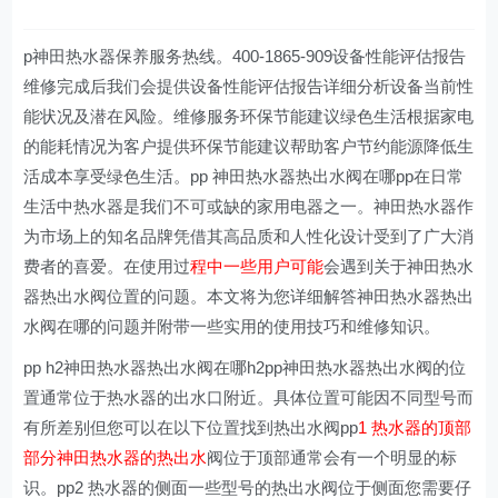
p神田热水器保养服务热线。400-1865-909设备性能评估报告
维修完成后我们会提供设备性能评估报告详细分析设备当前性
能状况及潜在风险。维修服务环保节能建议绿色生活根据家电
的能耗情况为客户提供环保节能建议帮助客户节约能源降低生
活成本享受绿色生活。pp 神田热水器热出水阀在哪pp在日常
生活中热水器是我们不可或缺的家用电器之一。神田热水器作
为市场上的知名品牌凭借其高品质和人性化设计受到了广大消
费者的喜爱。在使用过
程中一些用户可能
会遇到关于神田热水
器热出水阀位置的问题。本文将为您详细解答神田热水器热出
水阀在哪的问题并附带一些实用的使用技巧和维修知识。
pp h2神田热水器热出水阀在哪h2pp神田热水器热出水阀的位
置通常位于热水器的出水口附近。具体位置可能因不同型号而
有所差别但您可以在以下位置找到热出水阀pp
1 热水器的顶部
部分神田热水器的热出水
阀位于顶部通常会有一个明显的标
识。pp2 热水器的侧面一些型号的热出水阀位于侧面您需要仔