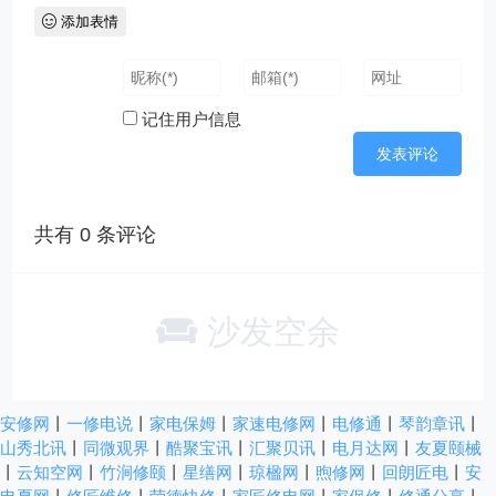
添加表情
记住用户信息
共有
0
条评论
沙发空余
安修网
丨
一修电说
丨
家电保姆
丨
家速电修网
丨
电修通
丨
琴韵章讯
丨
山秀北讯
丨
同微观界
丨
酷聚宝讯
丨
汇聚贝讯
丨
电月达网
丨
友夏颐械
丨
云知空网
丨
竹涧修颐
丨
星缮网
丨
琼楹网
丨
煦修网
丨
回朗匠电
丨
安