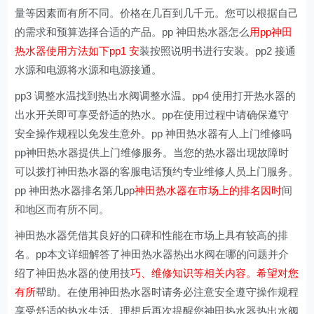
量等因素而有所不同。价格在几百到几千元。您可以根据自己
的需求和预算选择合适的产品。pp 神田热水器怎么
用pp神田
热水器使用方法如下pp1 安
装按照说明书进行安装。pp2 接通
水源和电源将水源和电源接通。
pp3 调整水温找到热出水阀调整水温。pp4 使用打开热水器的
出水开关即可享受舒适的热水。pp在使用过程中请确保遵守
安全操作规程以免发生意外。pp 神田热水器有人上门维修吗
pp神田热水器提供上门维修服务。当您的热水器出现故障时
可以拨打神田热水器的客服电话预约专业维修人员上门服务。
pp 神田热水器排名第几pp
神田热水器在市场上的排名因时
间
和地区而有所不同。
神田热水器凭借其良好的口碑和性能在市场上具有较高的排
名。pp本文详细解答了神田热水器热出水阀在哪的问题并介
绍了神田热水器的使用技
巧、维修知识等相关内容。希望对您
有所
帮助。在使用神田热水器时请务必注意安全遵守操作规程
享受舒适的热水生活。理想后再次提醒您神田热水器热出水阀