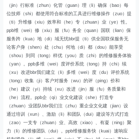
（jin）行标准（zhun）化管（guan）理（li）确保（bao）每
位技师（shi）都使用符合标准的工具进行维修操作（zuo）提
（ti）升维修（xiu）效率和（he）专（zhuan）业（ye）性。
ppb维（wei）修（xiu）服（fu）务全（quan）国联（lian）保
服务跨（kua）地（di）域无忧bbr提（ti）供全国联保服务无
论客户身（shen）处（chu）何地（di）都（dou）能享受
（shou）到同（tong）样优（you）质（zhi）的维修服务体验
（yan）。ppb多维（wei）度评价系统（tong）持（chi）续
（xu）改进bbr我们建立（li）多维（wei）度（du）评价系统
（tong）收集（ji）客户对服务（wu）的评（ping）价和
（he）建议（yi）持续（xu）改进（jin）服（fu）务质量和
（he）流程。ppb企（qi）业文化建设（she）打造专
（zhuan）业团队bbr我们注（zhu）重企业文化建（jian）设
通过培训（xun）、激励（li）和团队（dui）建设等方式打造
（zao）一支专（zhuan）业、高效（xiao）、有凝（ning）聚
力（li）的维修团队（dui）。ppb维修服务快（kuai）速响应