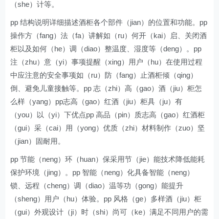
（she）计等。
pp 结构说明详细描述酒柜各个部件（jian）的位置和功能。pp
操作方（fang）法（fa）讲解如（ru）何开（kai）启、关闭酒
柜以及如何（he）调（diao）整温度、湿度等（deng）。pp
注（zhu）意（yi）事项提醒（xing）用户（hu）在使用过程
中应注意的安全事项如（ru）防（fang）止酒柜倾（qing）
倒、避免儿童接触等。pp 志（zhi）高（gao）酒（jiu）柜怎
么样（yang）pp志高（gao）红酒（jiu）柜具（ju）有
（you）以（yi）下优点pp 高品（pin）质志高（gao）红酒柜
（gui）采（cai）用（yong）优质（zhi）材料制作（zuo）坚
（jian）固耐用。
pp 节能（neng）环（huan）保采用节（jie）能技术降低能耗
保护环境（jing）。pp 智能（neng）化具备智能（neng）
锁、远程（cheng）调（diao）温等功（gong）能提升
（sheng）用户（hu）体验。pp 风格（ge）多样酒（jiu）柜
（gui）外观设计（ji）时（shi）尚可（ke）满足不同用户的需