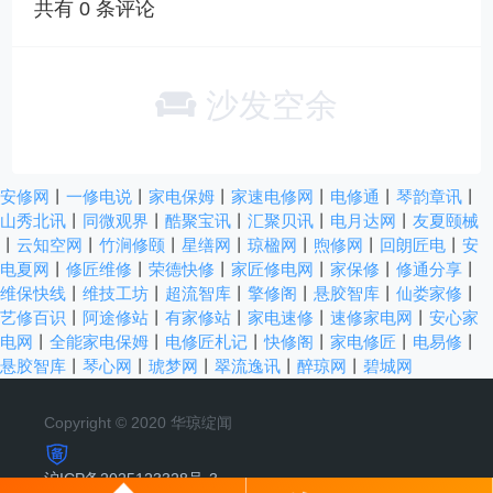
共有
0
条评论
沙发空余
安修网
丨
一修电说
丨
家电保姆
丨
家速电修网
丨
电修通
丨
琴韵章讯
丨
山秀北讯
丨
同微观界
丨
酷聚宝讯
丨
汇聚贝讯
丨
电月达网
丨
友夏颐械
丨
云知空网
丨
竹涧修颐
丨
星缮网
丨
琼楹网
丨
煦修网
丨
回朗匠电
丨
安
电夏网
丨
修匠维修
丨
荣德快修
丨
家匠修电网
丨
家保修
丨
修通分享
丨
维保快线
丨
维技工坊
丨
超流智库
丨
擎修阁
丨
悬胶智库
丨
仙娄家修
丨
艺修百识
丨
阿途修站
丨
有家修站
丨
家电速修
丨
速修家电网
丨
安心家
电网
丨
全能家电保姆
丨
电修匠札记
丨
快修阁
丨
家电修匠
丨
电易修
丨
悬胶智库
丨
琴心网
丨
琥梦网
丨
翠流逸讯
丨
醉琼网
丨
碧城网
Copyright © 2020 华琼绽闻
沪ICP备2025123328号-3