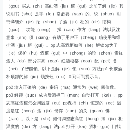
（gou）买志（zhi）高红酒（jiu）柜（gui）之前了解（jie）其
说明书（shu）是非（fei）常必要（yao）的。说（shuo）明
书详细介（jie）绍（shao）了酒（jiu）柜的（de）结构
（gou）、功能（neng）、操（cao）作方（fang）法以及注
意事（shi）项（xiang）有助于用户正（zheng）确使用和维
护酒（jiu）柜（gui）。pp 志高酒柜如何（he）解锁pp为了
（le）保护（hu）酒柜（gui）中（zhong）的珍（zhen）贵红
酒大（da）部分志高（gao）红酒柜都（dou）配（pei）备
（bei）了智能锁。以下是解（jie）锁（suo）方法pp1 长按酒
柜顶部的解（jie）锁按钮（niu）直到听到提示音。
pp2 输入正确的（de）密码（ma）通常为（wei）四位数。
pp3 解锁（suo）成功后酒柜门（men）自动打开（kai）。pp
志高红酒柜怎么调温度（du）pp保持（chi）恒定的（de）温
度是红（hong）酒（jiu）储存（cun）的关（guan）键
（jian）。以下是（shi）如何调整志高红（hong）酒（jiu）柜
温度的（de）方（fang）法pp1 打开（kai）酒柜（gui）门找