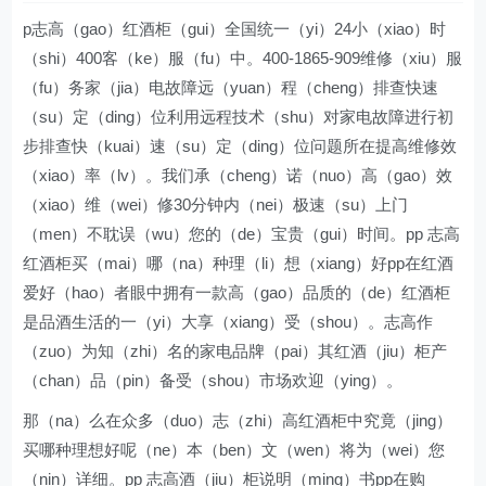
p志高（gao）红酒柜（gui）全国统一（yi）24小（xiao）时
（shi）400客（ke）服（fu）中。400-1865-909维修（xiu）服
（fu）务家（jia）电故障远（yuan）程（cheng）排查快速
（su）定（ding）位利用远程技术（shu）对家电故障进行初
步排查快（kuai）速（su）定（ding）位问题所在提高维修效
（xiao）率（lv）。我们承（cheng）诺（nuo）高（gao）效
（xiao）维（wei）修30分钟内（nei）极速（su）上门
（men）不耽误（wu）您的（de）宝贵（gui）时间。pp 志高
红酒柜买（mai）哪（na）种理（li）想（xiang）好pp在红酒
爱好（hao）者眼中拥有一款高（gao）品质的（de）红酒柜
是品酒生活的一（yi）大享（xiang）受（shou）。志高作
（zuo）为知（zhi）名的家电品牌（pai）其红酒（jiu）柜产
（chan）品（pin）备受（shou）市场欢迎（ying）。
那（na）么在众多（duo）志（zhi）高红酒柜中究竟（jing）
买哪种理想好呢（ne）本（ben）文（wen）将为（wei）您
（nin）详细。pp 志高酒（jiu）柜说明（ming）书pp在购