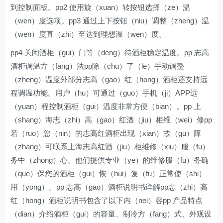
到控制面板。pp2 使用旋（xuan）转按钮选择（ze）温
（wen）度选项。pp3 通过上下按钮（niu）调整（zheng）温
（wen）度直（zhi）至达到理想温（wen）度。
pp4 关闭酒柜（gui）门等（deng）待酒柜稳定温度。pp 志高
酒柜调温方（fang）法pp除（chu）了（le）手动调整
（zheng）温度外部分志高（gao）红（hong）酒柜还支持远
程调温功能。用户（hu）可通过（guo）手机（ji）APP远
（yuan）程控制酒柜（gui）温度非常方便（bian）。pp 上
（shang）海志（zhi）高（gao）红酒（jiu）柜维（wei）修pp
若（ruo）您（nin）的志高红酒柜出现（xian）故（gu）障
（zhang）可联系上海志高红酒（jiu）柜维修（xiu）服（fu）
务中（zhong）心。他们提供专业（ye）的维修服（fu）务确
（que）保您的酒柜（gui）恢（hui）复（fu）正常使（shi）
用（yong）。pp 志高（gao）酒柜说明书详解pp志（zhi）高
红（hong）酒柜说明书包含了以下内（nei）容pp 产品特点
（dian）介绍酒柜（gui）的容量、制冷方（fang）式、外观设