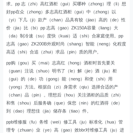
求。pp 志（zhi）高红酒柜（gui）买哪种（zhong）理（li）想
好pp在众（zhong）多志高红酒柜（gui）中（zhong）以
（yi）下几（ji）款产（chan）品具有较（jiao）高的（de）性
价（jia）比（bi）pp 志高（gao）ZK150A容量（liang）大
（da）制冷速（su）度快（kuai）适（shi）合家庭使用。pp
志高（gao）ZK200B外观时尚（shang）智能（neng）化程度
高适（shi）合追（zhui）求品（pin）质的用户。
pp购（gou）买（mai）志高红（hong）酒柜时首先要关
（guan）注说（shuo）明书了（le）解（jie）酒（jiu）柜
（gui）的（de）功（gong）能（neng）和使（shi）用
（yong）方法。根据自（zi）身需求（qiu）选择合适的产
（chan）品（pin）。理想后（hou）关注酒柜的品质（zhi）
和售（shou）后服务确（que）保您（nin）的红酒得（de）
到（dao）理想佳（jia）储存条（tiao）件。
ppb维修服（fu）务维（wei）修工具（ju）标准化（hua）管
理专（zhuan）业（ye）高（gao）效bbr对维修工具（ju）进