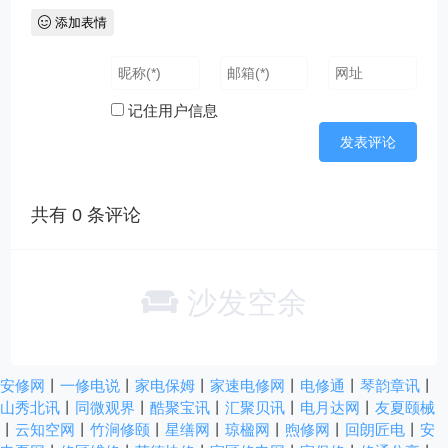
添加表情
记住用户信息
共有
0
条评论
沙发空余
安修网
丨
一修电说
丨
家电保姆
丨
家速电修网
丨
电修通
丨
琴韵章讯
丨
山秀北讯
丨
同微观界
丨
酷聚宝讯
丨
汇聚贝讯
丨
电月达网
丨
友夏颐械
丨
云知空网
丨
竹涧修颐
丨
星缮网
丨
琼楹网
丨
煦修网
丨
回朗匠电
丨
安