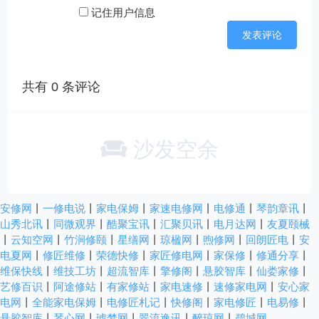
记住用户信息
共有
0
条评论
沙发空余
安修网
丨
一修电说
丨
家电保姆
丨
家速电修网
丨
电修通
丨
琴韵章讯
丨
山秀北讯
丨
同微观界
丨
酷聚宝讯
丨
汇聚贝讯
丨
电月达网
丨
友夏颐械
丨
云知空网
丨
竹涧修颐
丨
星缮网
丨
琼楹网
丨
煦修网
丨
回朗匠电
丨
安
电夏网
丨
修匠维修
丨
荣德快修
丨
家匠修电网
丨
家保修
丨
修通分享
丨
维保快线
丨
维技工坊
丨
超流智库
丨
擎修阁
丨
悬胶智库
丨
仙娄家修
丨
艺修百识
丨
阿途修站
丨
有家修站
丨
家电速修
丨
速修家电网
丨
安心家
电网
丨
全能家电保姆
丨
电修匠札记
丨
快修阁
丨
家电修匠
丨
电易修
丨
悬胶智库
丨
琴心网
丨
琥梦网
丨
翠流逸讯
丨
醉琼网
丨
碧城网