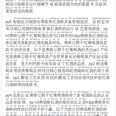
néng
shè
jì
dī
zào
yīn
yùn
xíng
néng
gòu
jié
shěng
néng
yuán
hái
néng
wèi
nín
de
jiā
tíng
shēng
huó
tí
gōng
能
设
计
低
噪
音
运
行
能
够
节
省
能
源
还
能
为
您
的
家
庭
生
活
提
供
gèng
jiā
shū
shì
de
fēn
wéi
更
加
舒
适
的
氛
围
。
zhì
néng
huà
gōng
néng
bù
fēn
fú
sī
měi
hóng
jiǔ
guì
jù
bèi
zhì
néng
wēn
kòng
yuǎn
chéng
jiān
kòng
pp5
智
能
化
功
能
部
分
弗
斯
美
红
酒
柜
具
备
智
能
温
控
、
远
程
监
控
děng
gōng
néng
ràng
nín
suí
shí
suí
dì
zhǎng
wò
hóng
jiǔ
guì
de
yùn
xíng
zhuàng
tài
gèng
jiā
biàn
jié
等
功
能
让
您
随
时
随
地
掌
握
红
酒
柜
的
运
行
状
态
更
加
便
捷
。pp
fú
sī
gōng
jué
gàn
hóng
pú
táo
jiǔ
pǐn
zhì
yǔ
kǒu
bēi
bìng
cún
fú
sī
měi
hóng
jiǔ
guì
pǐn
h3
弗
斯
公
爵
干
红
葡
萄
酒
品
质
与
口
碑
并
存
h3pp
弗
斯
美
红
酒
柜
品
zhì
guò
yìng
qí
dā
pèi
de
hóng
jiǔ
yě
pǒ
jù
tè
sè
fú
sī
gōng
jué
gàn
hóng
pú
táo
jiǔ
jiù
shì
质
过
硬
其
搭
配
的
红
酒
也
颇
具
特
色
。
弗
斯
公
爵
干
红
葡
萄
酒
就
是
qí
zhōng
de
jiǎo
jiǎo
zhě
yǐ
xià
shì
fú
sī
gōng
jué
gàn
hóng
pú
táo
jiǔ
de
liàng
diǎn
chǎn
qū
其
中
的
佼
佼
者
。
以
下
是
弗
斯
公
爵
干
红
葡
萄
酒
的
亮
点
pp1
产
区
yōu
zhì
fú
sī
gōng
jué
gàn
hóng
pú
táo
jiǔ
chǎn
zì
shì
jiè
zhù
míng
de
pú
táo
jiǔ
chǎn
qū
rú
fǎ
guó
优
质
弗
斯
公
爵
干
红
葡
萄
酒
产
自
世
界
著
名
的
葡
萄
酒
产
区
如
法
国
bō
ěr
duō
yì
dà
lì
tuō
sī
kǎ
nà
děng
bǎo
zhèng
le
hóng
jiǔ
de
pǐn
zhì
jīng
xuǎn
pú
波
尔
多
、
意
大
利
托
斯
卡
纳
等
保
证
了
红
酒
的
品
质
。pp2
精
选
葡
táo
cǎi
yòng
yōu
zhì
pú
táo
pǐn
zhǒng
jīng
guò
jīng
xīn
tiāo
xuǎn
hé
chù
lǐ
què
bǎo
hóng
jiǔ
de
yuán
zhī
yuán
萄
采
用
优
质
葡
萄
品
种
经
过
精
心
挑
选
和
处
理
确
保
红
酒
的
原
汁
原
wèi
niàng
zào
gōng
yì
cǎi
yòng
chuán
tǒng
de
niàng
zào
gōng
yì
jié
hé
xiàn
dài
jì
shù
shǐ
hóng
jiǔ
味
。pp3
酿
造
工
艺
采
用
传
统
的
酿
造
工
艺
结
合
现
代
技
术
使
红
酒
kǒu
gǎn
chún
hòu
huí
wèi
yōu
zhǎng
口
感
醇
厚
回
味
悠
长
。
pǐn
zhì
rèn
zhèng
fú
sī
gōng
jué
gàn
hóng
pú
táo
jiǔ
huò
dé
le
duō
xiàng
guó
jì
pǐn
zhì
rèn
zhèng
pp4
品
质
认
证
弗
斯
公
爵
干
红
葡
萄
酒
获
得
了
多
项
国
际
品
质
认
证
pǐn
zhì
yǒu
bǎo
zhàng
fú
ruì
sī
hóng
jiǔ
jià
gé
xìng
jià
bǐ
zhī
xuǎn
fú
sī
měi
hóng
品
质
有
保
障
。pp h3
弗
瑞
斯
红
酒
价
格
性
价
比
之
选
h3pp
弗
斯
美
红
jiǔ
guì
de
xìng
jià
bǐ
tóng
yàng
bù
róng
xiǎo
qù
yǐ
xià
wèi
nín
jiè
shào
fú
ruì
sī
hóng
jiǔ
de
jià
酒
柜
的
性
价
比
同
样
不
容
小
觑
。
以
下
为
您
介
绍
弗
瑞
斯
红
酒
的
价
gé
yōu
shì
qīn
mín
jià
gé
fú
ruì
sī
hóng
jiǔ
jià
gé
qīn
mín
shì
hé
dà
zhòng
xiāo
fèi
ràng
gèng