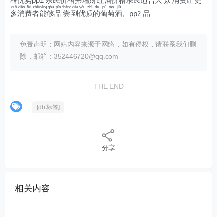
格
优
势
pp1
亲
民
价
格
弗
瑞
斯
红
酒
价
格
亲
民
适
合
大
众
消
费
让
更
duō
xiāo
fèi
zhě
néng
gòu
pǐn
cháng
dào
yōu
zhì
de
pú
táo
jiǔ
多
消
费
者
能
够
品
尝
到
优
质
的
葡
萄
酒
。pp2
品
免责声明：网站内容来源于网络，如有侵权，请联系我们删
除，邮箱：352446720@qq.com
THE END
[db:标签]
分享
相关内容