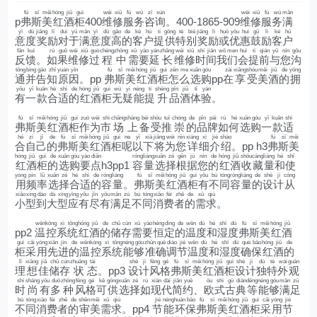
fú
sī
měi
hóng
jiǔ
guì
wéi
xiū
fú
wù
zī
xún
wéi
xiū
fú
wù
mǎn
p
弗
斯
美
红
酒
柜
400
维
修
服
务
咨
询
。400-1865-909
维
修
服
务
满
yì
dù
jiǎng
lì
duì
yú
mǎn
yì
dù
gāo
de
kè
hù
tí
gōng
tè
bié
jiǎng
lì
huò
yōu
huì
gǔ
lì
kè
hù
意
度
奖
励
对
于
满
意
度
高
的
客
户
提
供
特
别
奖
励
或
优
惠
鼓
励
客
户
fǎn
kuì
rú
guǒ
wéi
xiū
guò
chéng
zhōng
xū
yào
yán
zhǎng
wéi
xiū
shí
jiān
wǒ
men
huì
tí
qián
yǔ
nín
gōu
反
馈
。
如
果
维
修
过
程
中
需
要
延
长
维
修
时
间
我
们
会
提
前
与
您
沟
tōng
bìng
gào
zhī
yuán
yīn
fú
sī
měi
hóng
jiǔ
guì
zěn
me
xuǎn
gòu
zài
xiǎng
shòu
měi
jiǔ
de
yōng
通
并
告
知
原
因
。pp
弗
斯
美
红
酒
柜
怎
么
选
购
pp
在
享
受
美
酒
的
拥
yǒu
yī
kuǎn
hé
shì
de
hóng
jiǔ
guì
wú
yí
néng
tí
shēng
pǐn
jiǔ
tǐ
yàn
有
一
款
合
适
的
红
酒
柜
无
疑
能
提
升
品
酒
体
验
。
fú
sī
měi
hóng
jiǔ
guì
zuò
wèi
shì
chǎng
shàng
bèi
shòu
tuī
chóng
de
pǐn
pái
rú
hé
xuǎn
gòu
yī
kuǎn
shì
弗
斯
美
红
酒
柜
作
为
市
场
上
备
受
推
崇
的
品
牌
如
何
选
购
一
款
适
hé
zì
jǐ
de
fú
sī
měi
hóng
jiǔ
guì
ne
yǐ
xià
jiāng
wèi
nín
xiáng
xì
jiè
shào
fú
sī
měi
合
自
己
的
弗
斯
美
红
酒
柜
呢
以
下
将
为
您
详
细
介
绍
。pp h3
弗
斯
美
hóng
jiǔ
guì
de
xuǎn
gòu
yào
diǎn
róng
liàng
xuǎn
zé
gēn
jù
nín
de
hóng
jiǔ
shōu
cáng
liàng
hé
shǐ
红
酒
柜
的
选
购
要
点
h3pp1
容
量
选
择
根
据
您
的
红
酒
收
藏
量
和
使
yòng
pín
lǜ
xuǎn
zé
hé
shì
de
róng
liàng
fú
sī
měi
hóng
jiǔ
guì
yǒu
bù
tóng
róng
liàng
de
shè
jì
cóng
用
频
率
选
择
合
适
的
容
量
。
弗
斯
美
红
酒
柜
有
不
同
容
量
的
设
计
从
xiǎo
xíng
dào
dà
xíng
yīng
yǒu
jǐn
yǒu
mǎn
zú
bù
tóng
xiāo
fèi
zhě
de
xū
qiú
小
型
到
大
型
应
有
尽
有
满
足
不
同
消
费
者
的
需
求
。
wēn
kòng
xì
tǒng
hóng
jiǔ
de
chǔ
cún
xū
yào
héng
dìng
de
wēn
dù
hé
shī
dù
fú
sī
měi
hóng
jiǔ
pp2
温
控
系
统
红
酒
的
储
存
需
要
恒
定
的
温
度
和
湿
度
弗
斯
美
红
酒
guì
cǎi
yòng
xiān
jìn
de
wēn
kòng
xì
tǒng
néng
gòu
zhǔn
què
diào
jié
wēn
dù
hé
shī
dù
què
bǎo
hóng
jiǔ
de
柜
采
用
先
进
的
温
控
系
统
能
够
准
确
调
节
温
度
和
湿
度
确
保
红
酒
的
lǐ
xiǎng
jiā
chǔ
cún
zhuàng
tài
shè
jì
fēng
gé
fú
sī
měi
hóng
jiǔ
guì
shè
jì
dú
tè
wài
guān
理
想
佳
储
存
状
态
。pp3
设
计
风
格
弗
斯
美
红
酒
柜
设
计
独
特
外
观
shí
shàng
yǒu
duō
zhǒng
fēng
gé
kě
gōng
xuǎn
zé
rú
xiàn
dài
jiǎn
yuē
ōu
shì
gǔ
diǎn
děng
néng
gòu
mǎn
zú
时
尚
有
多
种
风
格
可
供
选
择
如
现
代
简
约
、
欧
式
古
典
等
能
够
满
足
bù
tóng
xiāo
fèi
zhě
de
shěn
měi
xū
qiú
jié
néng
huán
bǎo
fú
sī
měi
hóng
jiǔ
guì
cǎi
yòng
jié
不
同
消
费
者
的
审
美
需
求
。pp4
节
能
环
保
弗
斯
美
红
酒
柜
采
用
节