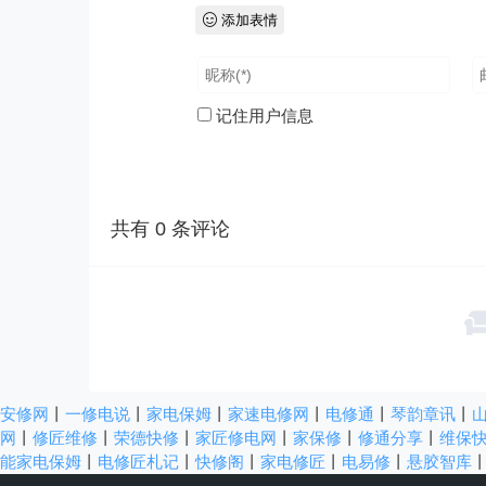
添加表情
记住用户信息
共有
0
条评论
安修网
丨
一修电说
丨
家电保姆
丨
家速电修网
丨
电修通
丨
琴韵章讯
丨
网
丨
修匠维修
丨
荣德快修
丨
家匠修电网
丨
家保修
丨
修通分享
丨
维保
能家电保姆
丨
电修匠札记
丨
快修阁
丨
家电修匠
丨
电易修
丨
悬胶智库