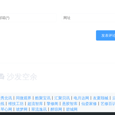
沙发空余
山秀北讯
丨
同微观界
丨
酷聚宝讯
丨
汇聚贝讯
丨
电月达网
丨
友夏颐械
丨
快线
丨
维技工坊
丨
超流智库
丨
擎修阁
丨
悬胶智库
丨
仙娄家修
丨
艺修百
丨
琴心网
丨
琥梦网
丨
翠流逸讯
丨
醉琼网
丨
碧城网