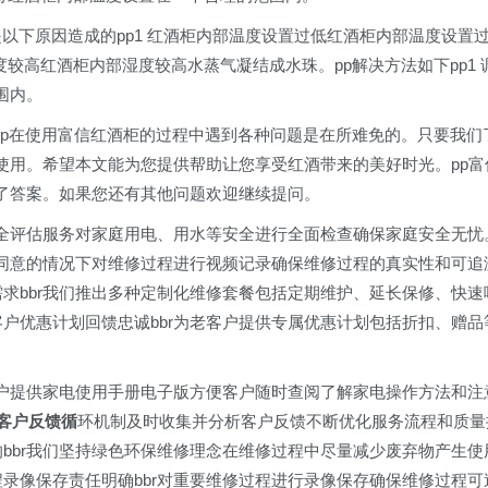
以下原因造成的pp1 红酒柜内部温度设置过低红酒柜内部温度设置
度较高红酒柜内部湿度较高水蒸气凝结成水珠。pp解决方法如下pp1 
围内。
。pp在使用富信红酒柜的过程中遇到各种问题是在所难免的。只要我们
使用。希望本文能为您提供帮助让您享受红酒带来的美好时光。pp富
了答案。如果您还有其他问题欢迎继续提问。
庭安全评估服务对家庭用电、用水等安全进行全面检查确保家庭安全无忧
客户同意的情况下对维修过程进行视频记录确保维修过程的真实性和可追
需求bbr我们推出多种定制化维修套餐包括定期维护、延长保修、快速
客户优惠计划回馈忠诚bbr为老客户提供专属优惠计划包括折扣、赠品
为客户提供家电使用手册电子版方便客户随时查阅了解家电操作方法和注
立客户反馈循
环机制及时收集并分析客户反馈不断优化服务流程和质量
响bbr我们坚持绿色环保维修理念在维修过程中尽量减少废弃物产生使
程录像保存责任明确bbr对重要维修过程进行录像保存确保维修过程可