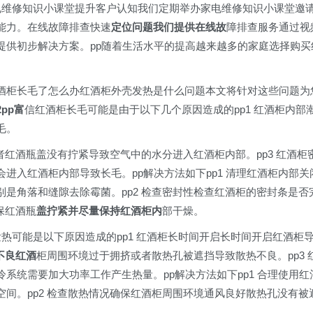
09家电维修知识小课堂提升客户认知我们定期举办家电维修知识小课堂邀
能力。在线故障排查快速
定位问题我们提供在线故
障排查服务通过视
提供初步解决方案。pp随着生活水平的提高越来越多的家庭选择购买
酒柜长毛了怎么办红酒柜外壳发热是什么问题本文将针对这些问题为
pp富
信红酒柜长毛可能是由于以下几个原因造成的pp1 红酒柜内部
毛。
者红酒瓶盖没有拧紧导致空气中的水分进入红酒柜内部。pp3 红酒柜
进入红酒柜内部导致长毛。pp解决方法如下pp1 清理红酒柜内部关
是角落和缝隙去除霉菌。pp2 检查密封性检查红酒柜的密封条是否
保红酒瓶
盖拧紧并尽量保持红酒柜内
部干燥。
壳发热可能是以下原因造成的pp1 红酒柜长时间开启长时间开启红酒柜
不良红酒
柜周围环境过于拥挤或者散热孔被遮挡导致散热不良。pp3 
系统需要加大功率工作产生热量。pp解决方法如下pp1 合理使用红
间。pp2 检查散热情况确保红酒柜周围环境通风良好散热孔没有被