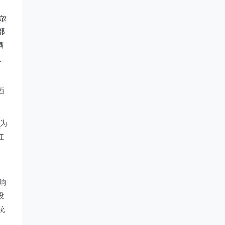
放
部
酒
以
酒
为
红
响
设
统