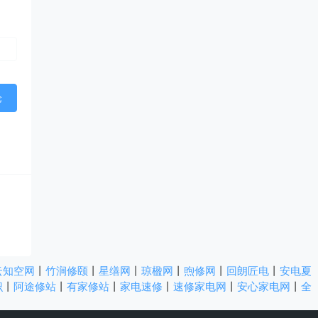
云知空网
丨
竹涧修颐
丨
星缮网
丨
琼楹网
丨
煦修网
丨
回朗匠电
丨
安电夏
识
丨
阿途修站
丨
有家修站
丨
家电速修
丨
速修家电网
丨
安心家电网
丨
全