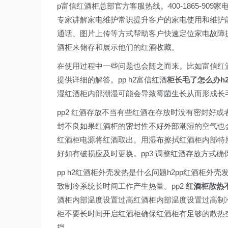
p富信红酒柜总部官方客服热线。400-1865-9
专家讲解家电维护常识提升客户的家电使用和维护
通话、图片上传等方式帮助客户快速定位家电故障
酒柜来储存和展示他们的红酒收藏。
在使用过程中一些问题也会随之而来。比如富信红
提供详细的解答。pp h2富信红酒
柜长毛了怎么办h2
湿红酒柜内部潮湿可能会导致霉菌生长从而形成长
pp2 红酒存放不当有些红酒在存放时没有密封好或
封不良如果红酒柜的密封性不好外部潮湿的空气也会
红酒柜电源将红酒取出。用湿布擦拭红酒柜内部特别
好如有破损应及时更换。pp3 调整红酒存放方式确
pp h2红酒柜外壳发热是什么问题h2pp红酒柜外
致制冷系统长时间工作产生热量。pp2
红酒柜散热
酒柜内部温度设置过高红酒柜内部温度设置过高制冷
柜不要长时间开启红酒柜确保红酒柜有足够的散热空
挡。