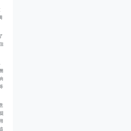
过
调
了
信
。
溯
响
等
意
提
用
追