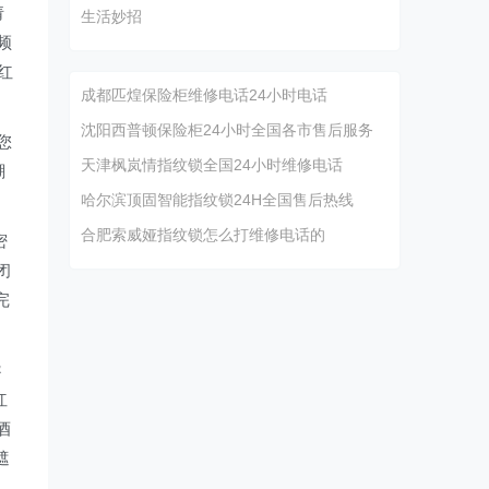
请
生活妙招
频
红
成都匹煌保险柜维修电话24小时电话
沈阳西普顿保险柜24小时全国各市售后服务
您
天津枫岚情指纹锁全国24小时维修电话
潮
哈尔滨顶固智能指纹锁24H全国售后热线
合肥索威娅指纹锁怎么打维修电话的
密
闭
完
导
红
酒
遮