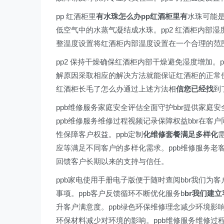
pp 红酒柜里
有水珠怎么办pp红酒柜里有
水珠可能是
低空气中的水蒸气凝结成水珠。pp2 红酒柜内部湿
整温度设置将红酒柜内部温度设置在一个合理的范
pp2 保持干燥确保红酒柜内部干燥避免湿度增加
解原因采取相应的解决方法就能保证红酒柜的正常
红酒柜长毛了怎么办通过上述方法相
信您已经找
到
ppb维修服务家庭安全评估全面守护bbr提供家
ppb维修服务维修过程视频记录保障权益bbr在
性保障客户权益。ppb定制
化维修套餐满足多样化
应等满足不同客户的多样化需求。ppb维修服务老
回馈客户长期以来的支持与信任。
ppb家电使用手册电子版便于随时查阅bbr我们
事项。ppb客户反馈循环不断优化服务b
br我们建
升客户满意度。ppb绿色环保维修理念减少环境影
环保材料减少对环境的影响。ppb维修服务维修过