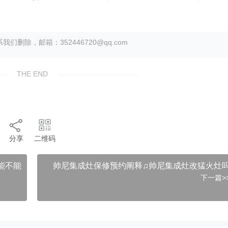
除，邮箱：352446720@qq.com
THE END
分享
二维码
能不能
帅尼集成灶保修预约阐释♫帅尼集成灶改猛火灶
下一篇>