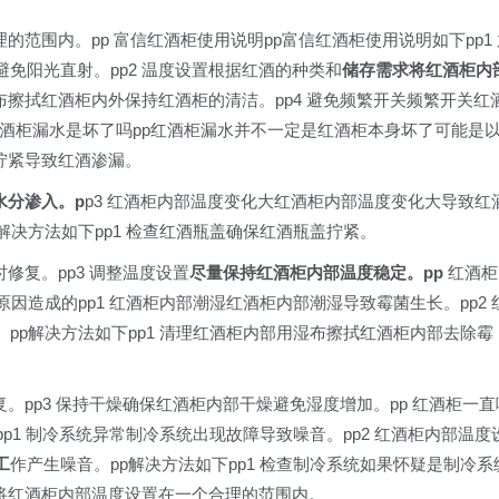
的范围内。pp 富信红酒柜使用说明pp富信红酒柜使用说明如下pp1 
免阳光直射。pp2 温度设置根据红酒的种类和
储存需求将红酒柜内
湿布擦拭红酒柜内外保持红酒柜的清洁。pp4 避免频繁开关频繁开关红
红酒柜漏水是坏了吗pp红酒柜漏水并不一定是红酒柜本身坏了可能是
未拧紧导致红酒渗漏。
水分渗入。p
p3 红酒柜内部温度变化大红酒柜内部温度变化大导致红
解决方法如下pp1 检查红酒瓶盖确保红酒瓶盖拧紧。
修复。pp3 调整温度设置
尽量保持红酒柜内部温度稳定。pp
红酒柜
因造成的pp1 红酒柜内部潮湿红酒柜内部潮湿导致霉菌生长。pp2 
pp解决方法如下pp1 清理红酒柜内部用湿布擦拭红酒柜内部去除霉
复。pp3 保持干燥确保红酒柜内部干燥避免湿度增加。pp 红酒柜一直
p1 制冷系统异常制冷系统出现故障导致噪音。pp2 红酒柜内部温度
工
作产生噪音。pp解决方法如下pp1 检查制冷系统如果怀疑是制冷系
置将红酒柜内部温度设置在一个合理的范围内。