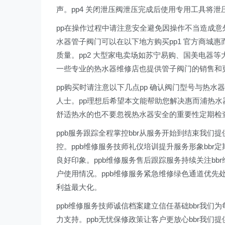
声。pp4 关闭泄压阀泄压完成后使用专用工具将
pp在操作过程中请注意安全避免因操作不当造成意
水器管子阀门可以在以下地方购买pp1 官方商城
质量。pp2 大型家电卖场如苏宁易购、国美电器等
一些专业的热水器维修店也提供管子阀门的销售和
pp购买时请注意以下几点pp 确认阀门型号与热水
人士。pp理想后希望本文能帮助您解决惠而浦热
舒适热水的也不要忽视热水器安全的重要性定期检
ppb服务跟踪全程掌控bbr从服务开始到结束我
控。ppb维修服务技师礼仪培训提升服务形象bb
良好印象。ppb维修服务售后跟踪服务持续关注b
户使用情况。ppb维修服务紧急维修绿色通道优先
利益最大化。
ppb维修服务技师诚信档案建立信任基础bbr我
力支持。ppb无忧保修政策让客户更放心bbr我