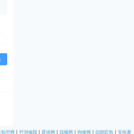
云知空网
丨
竹涧修颐
丨
星缮网
丨
琼楹网
丨
煦修网
丨
回朗匠电
丨
安电夏