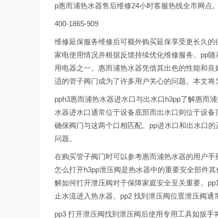
p惠而浦热水器售后维修24小时客服热线全市网点
400-1865-909
维修延保服务维修后可额外购买延保享受更长久的
家电使用情况并根据反馈持续优化维修服务。pp
用电器之一。惠而浦热水器凭借其出色的性能和良
适的管子阀门成为了许多用户关心的问题。本文将
pph3惠而浦热水器进水口与出水口h3pp了解惠
水器进水口通常位于设备底部而出水口则位于设备
确保阀门与这两个口相匹配。pp进水口和出水口
问题。
在购买管子阀门时可以参考惠而浦热水器的用户手册
怎么打开h3pp泄压阀是热水器中的重要安全部件
解如何打开泄压阀对于保障家庭安全至关重要。pp
止水流进入热水器。pp2 找到泄压阀位置泄压阀
pp3 打开泄压阀找到泄压阀后使用专用工具如扳