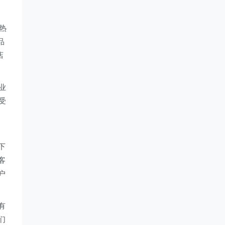
热
品
店
业
受
下
客
户
有
们