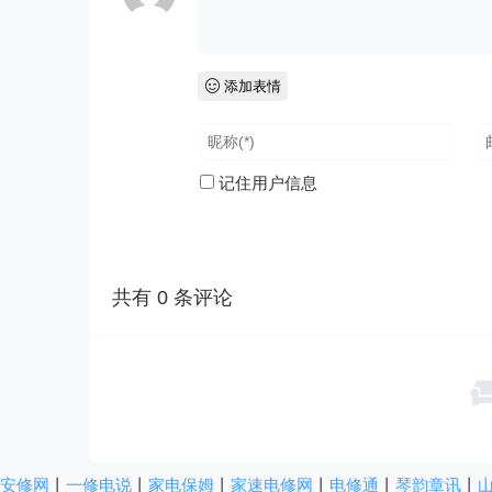
添加表情
记住用户信息
共有
0
条评论
安修网
丨
一修电说
丨
家电保姆
丨
家速电修网
丨
电修通
丨
琴韵章讯
丨