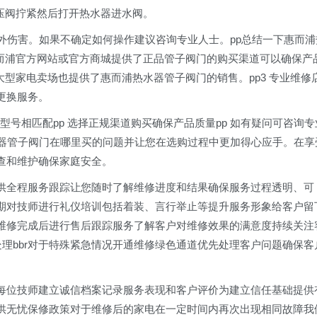
泄压阀拧紧然后打开热水器进水阀。
外伤害。如果不确定如何操作建议咨询专业人士。pp总结一下惠而浦
惠而浦官方网站或官方商城提供了正品管子阀门的购买渠道可以确保产
大型家电卖场也提供了惠而浦热水器管子阀门的销售。pp3 专业维修
更换服务。
器型号相匹配pp 选择正规渠道购买确保产品质量pp 如有疑问可咨询专
水器管子阀门在哪里买的问题并让您在选购过程中更加得心应手。在享
查和维护确保家庭安全。
们提供全程服务跟踪让您随时了解维修进度和结果确保服务过程透明、可
r定期对技师进行礼仪培训包括着装、言行举止等提升服务形象给客户留
br维修完成后进行售后跟踪服务了解客户对维修效果的满意度持续关注
处理bbr对于特殊紧急情况开通维修绿色通道优先处理客户问题确保客
们为每位技师建立诚信档案记录服务表现和客户评价为建立信任基础提供
们提供无忧保修政策对于维修后的家电在一定时间内再次出现相同故障我