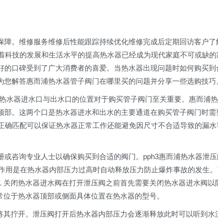
。
保障。维修服务维修后性能跟踪持续优化维修完成后定期回访客户了
随着科技的发展和生活水平的提高热水器已经成为现代家庭不可或缺的
好的口碑受到了广大消费者的喜爱。当热水器出现问题时如何购买到
为您解答惠而浦热水器管子阀门在哪里买的问题并分享一些选购技巧
而浦热水器进水口与出水口的位置对于购买管子阀门至关重要。惠而浦热
顶部。这两个口是热水器进水和出水的主要通道在购买管子阀门时需
的正确匹配可以保证热水器正常工作还能避免因尺寸不合适导致的漏水
或咨询专业人士以确保购买到合适的阀门。pph3惠而浦热水器泄压
其作用是在热水器内部压力过高时自动释放压力防止爆炸事故的发生。
1 关闭热水器进水阀在打开泄压阀之前首先需要关闭热水器进水阀以
通常位于热水器顶部或侧面具体位置在热水器的型号。
手将其拧开。泄压阀打开后热水器内部压力会逐渐释放此时可以听到水