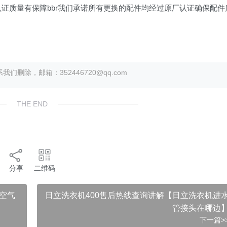
认证质量有保障bbr我们承诺所有更换的配件均经过原厂认证确保配件
除，邮箱：352446720@qq.com
THE END
分享
二维码
空气
日立洗衣机400售后热线查询讲解【日立洗衣机进
管接头在哪边
下一篇>