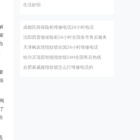
生活妙招
解
成都匹煌保险柜维修电话24小时电话
家
沈阳西普顿保险柜24小时全国各市售后服务
合
天津枫岚情指纹锁全国24小时维修电话
。
哈尔滨顶固智能指纹锁24H全国售后热线
合肥索威娅指纹锁怎么打维修电话的
要
等
阀
了
防
流