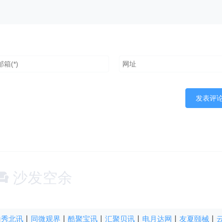
沙发空余
山秀北讯
丨
同微观界
丨
酷聚宝讯
丨
汇聚贝讯
丨
电月达网
丨
友夏颐械
丨