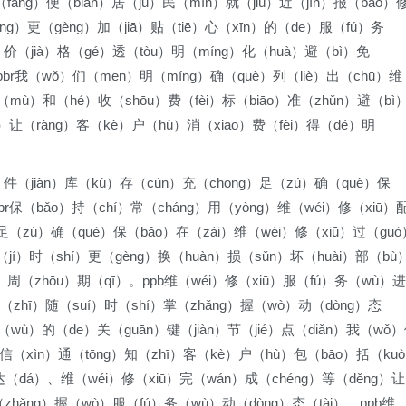
fāng）便（biàn）居（jū）民（mín）就（jiù）近（jìn）报（bào）
ng）更（gèng）加（jiā）贴（tiē）心（xīn）的（de）服（fú）务
）价（jià）格（gé）透（tòu）明（míng）化（huà）避（bì）免
）bbr我（wǒ）们（men）明（míng）确（què）列（liè）出（chū）维
（mù）和（hé）收（shōu）费（fèi）标（biāo）准（zhǔn）避（bì
èi）让（ràng）客（kè）户（hù）消（xiāo）费（fèi）得（dé）明
）件（jiàn）库（kù）存（cún）充（chōng）足（zú）确（què）保
br保（bǎo）持（chí）常（cháng）用（yòng）维（wéi）修（xiū）
）足（zú）确（què）保（bǎo）在（zài）维（wéi）修（xiū）过（guò
（jí）时（shí）更（gèng）换（huàn）损（sǔn）坏（huài）部（bù
ū）周（zhōu）期（qī）。ppb维（wéi）修（xiū）服（fú）务（wù）进
知（zhī）随（suí）时（shí）掌（zhǎng）握（wò）动（dòng）态
务（wù）的（de）关（guān）键（jiàn）节（jié）点（diǎn）我（wǒ
）信（xìn）通（tōng）知（zhī）客（kè）户（hù）包（bāo）括（ku
达（dá）、维（wéi）修（xiū）完（wán）成（chéng）等（děng）让
zhǎng）握（wò）服（fú）务（wù）动（dòng）态（tài）。ppb维