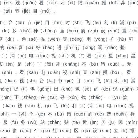
（de）观（guān）看（kàn）习（xí）惯（guàn）推（tuī）荐（jiàn
（tái）节（jié）目（mù）。
hì）台（tái）节（jié）目（mù）时（shí）飞（fēi）利（lì）浦（pǔ
了（le）多（duō）种（zhǒng）画（huà）质（zhì）设（shè）置（zh
）度（dù）、色（sè）温（wēn）等（děng）用（yòng）户（hù）可
的（de）喜（xǐ）好（hǎo）进（jìn）行（xíng）调（diào）整
利（lì）浦（pǔ）电（diàn）视（shì）机（jī）看（kàn）星（xīng）星
案（àn）是（shì）非（fēi）常（cháng）不（bù）错（cuò）。无
（shì）、看（kàn）电（diàn）视（shì）直（zhí）播（bō）、看
电（diàn）视（shì）台（tái）节（jié）目（mù）飞（fēi）利（lì）浦
néng）提（tí）供（gōng）出（chū）色（sè）的（de）观（guān）
nín）正（zhèng）在（zài）寻（xún）找（zhǎo）一（yī）款
（diàn）视（shì）机（jī）飞（fēi）利（lì）浦（pǔ）电（diàn）视
是（shì）一（yī）个（gè）不（bù）错（cuò）的（de）选（xuǎn）择
）服（fú）务（wù）站（zhàn）贴（tiē）近（jìn）居（jū）民（mín
（zài）多（duō）个（gè）社（shè）区（qū）设（shè）立（lì）维