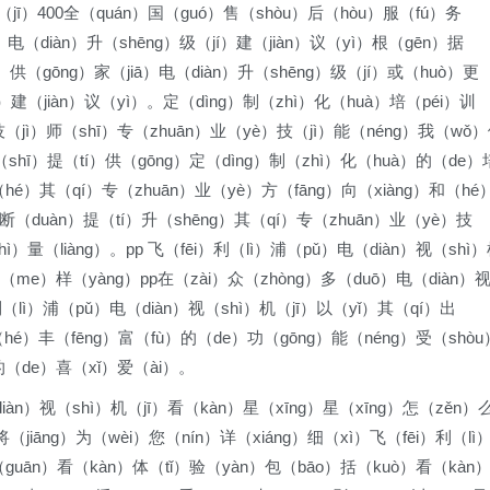
（jī）400全（quán）国（guó）售（shòu）后（hòu）服（fú）务
iā）电（diàn）升（shēng）级（jí）建（jiàn）议（yì）根（gēn）据
）供（gōng）家（jiā）电（diàn）升（shēng）级（jí）或（huò）更
）建（jiàn）议（yì）。定（dìng）制（zhì）化（huà）培（péi）训
技（jì）师（shī）专（zhuān）业（yè）技（jì）能（néng）我（wǒ
shī）提（tí）供（gōng）定（dìng）制（zhì）化（huà）的（de）
（hé）其（qí）专（zhuān）业（yè）方（fāng）向（xiàng）和（hé
）断（duàn）提（tí）升（shēng）其（qí）专（zhuān）业（yè）技
）量（liàng）。pp 飞（fēi）利（lì）浦（pǔ）电（diàn）视（shì
么（me）样（yàng）pp在（zài）众（zhòng）多（duō）电（diàn）
利（lì）浦（pǔ）电（diàn）视（shì）机（jī）以（yǐ）其（qí）出
hé）丰（fēng）富（fù）的（de）功（gōng）能（néng）受（shòu
的（de）喜（xǐ）爱（ài）。
àn）视（shì）机（jī）看（kàn）星（xīng）星（xīng）怎（zěn）
jiāng）为（wèi）您（nín）详（xiáng）细（xì）飞（fēi）利（lì
（guān）看（kàn）体（tǐ）验（yàn）包（bāo）括（kuò）看（kàn