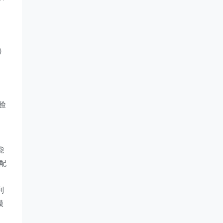
ě）
）
）验
）
能
）配
利
模