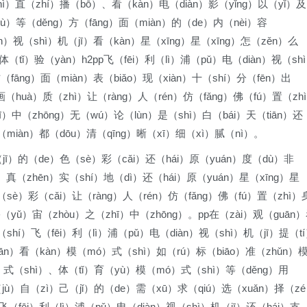
hì）直（zhí）播（bō）、看（kàn）电（diàn）影（yǐng）以（yǐ）及
mù）等（děng）方（fāng）面（miàn）的（de）内（nèi）容
iàn）视（shì）机（jī）看（kàn）星（xīng）星（xīng）怎（zěn）么
（tǐ）验（yàn）h2pp飞（fēi）利（lì）浦（pǔ）电（diàn）视（sh
（fāng）面（miàn）表（biǎo）现（xiàn）十（shí）分（fēn）出
（huà）质（zhì）让（ràng）人（rén）仿（fǎng）佛（fú）置（zh
ī）中（zhōng）无（wú）论（lùn）是（shì）白（bái）天（tiān）还
（miàn）都（dōu）清（qīng）晰（xī）细（xì）腻（nì）。
（jī）的（de）色（sè）彩（cǎi）还（hái）原（yuán）度（dù）非
u）真（zhēn）实（shí）地（dì）还（hái）原（yuán）星（xīng）星
（sè）彩（cǎi）让（ràng）人（rén）仿（fǎng）佛（fú）置（zhì）
（yǔ）宙（zhòu）之（zhī）中（zhōng）。pp在（zài）观（guān
shí）飞（fēi）利（lì）浦（pǔ）电（diàn）视（shì）机（jī）提（t
uān）看（kàn）模（mó）式（shì）如（rú）标（biāo）准（zhǔn）
）式（shì）、体（tǐ）育（yù）模（mó）式（shì）等（děng）用
jù）自（zì）己（jǐ）的（de）需（xū）求（qiú）选（xuǎn）择（z
（fēi）利（lì）浦（pǔ）电（diàn）视（shì）机（jī）还（hái）支