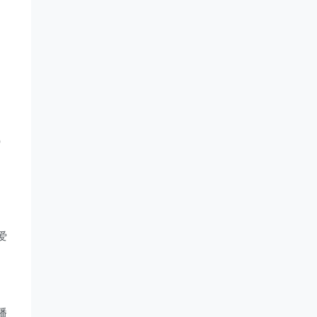
）
）
）
爱
）
播