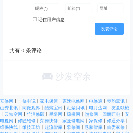
记住用户信息
共有
0
条评论
沙发空余
安修网
丨
一修电说
丨
家电保姆
丨
家速电修网
丨
电修通
丨
琴韵章讯
丨
山秀北讯
丨
同微观界
丨
酷聚宝讯
丨
汇聚贝讯
丨
电月达网
丨
友夏颐械
丨
云知空网
丨
竹涧修颐
丨
星缮网
丨
琼楹网
丨
煦修网
丨
回朗匠电
丨
安
电夏网
丨
修匠维修
丨
荣德快修
丨
家匠修电网
丨
家保修
丨
修通分享
丨
维保快线
丨
维技工坊
丨
超流智库
丨
擎修阁
丨
悬胶智库
丨
仙娄家修
丨