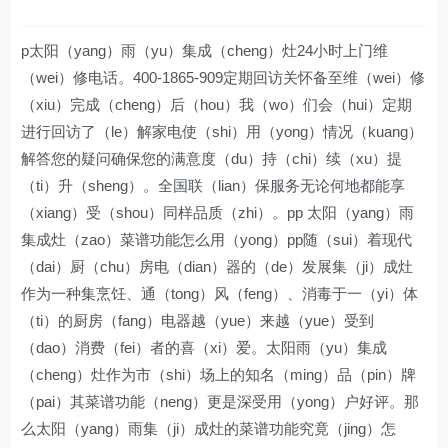
p太阳（yang）雨（yu）集成（cheng）灶24小时上门维
（wei）修电话。400-1865-909定期回访关怀备至维（wei）修
（xiu）完成（cheng）后（hou）我（wo）们会（hui）定期
进行回访了（le）解家电使（shi）用（yong）情况（kuang）
解答您的疑问确保您的满意度（du）持（chi）续（xu）提
（ti）升（sheng）。全国联（lian）保服务无论何地都能享
（xiang）受（shou）同样品质（zhi）。pp 太阳（yang）雨
集成灶（zao）菜谱功能怎么用（yong）pp随（sui）着现代
（dai）厨（chu）房电（dian）器的（de）发展集（ji）成灶
作为一种集烹饪、通（tong）风（feng）、消毒于一（yi）体
（ti）的厨房（fang）电器越（yue）来越（yue）受到
（dao）消费（fei）者的喜（xi）爱。太阳雨（yu）集成
（cheng）灶作为市（shi）场上的知名（ming）品（pin）牌
（pai）其菜谱功能（neng）更是深受用（yong）户好评。那
么太阳（yang）雨集（ji）成灶的菜谱功能究竟（jing）怎