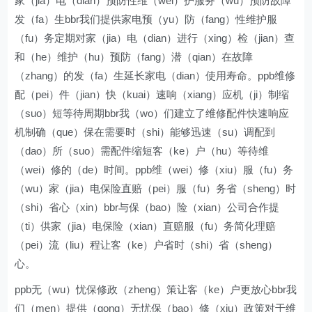
家（jia）电（dian）预防性维（wei）护服务（wu）预防故障
发（fa）生bbr我们提供家电预（yu）防（fang）性维护服
（fu）务定期对家（jia）电（dian）进行（xing）检（jian）查
和（he）维护（hu）预防（fang）潜（qian）在故障
（zhang）的发（fa）生延长家电（dian）使用寿命。ppb维修
配（pei）件（jian）快（kuai）速响（xiang）应机（ji）制缩
（suo）短等待周期bbr我（wo）们建立了维修配件快速响应
机制确（que）保在需要时（shi）能够迅速（su）调配到
（dao）所（suo）需配件缩短客（ke）户（hu）等待维
（wei）修的（de）时间。ppb维（wei）修（xiu）服（fu）务
（wu）家（jia）电保险直赔（pei）服（fu）务省（sheng）时
（shi）省心（xin）bbr与保（bao）险（xian）公司合作提
（ti）供家（jia）电保险（xian）直赔服（fu）务简化理赔
（pei）流（liu）程让客（ke）户省时（shi）省（sheng）
心。
ppb无（wu）忧保修政（zheng）策让客（ke）户更放心bbr我
们（men）提供（gong）无忧保（bao）修（xiu）政策对于维