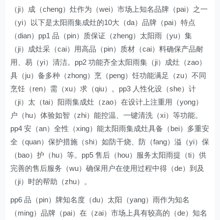
（ji）成（cheng）灶作为（wei）市场上知名品牌（pai）之一
（yi）以下是太阳雨集成灶的10大（da）品牌（pai）特点
（dian）pp1 品（pin）质保证（zheng）太阳雨（yu）集
（ji）成灶采（cai）用高品（pin）质材（cai）料确保产品耐
用、易（yi）清洁。pp2 功能齐全太阳雨集（ji）成灶（zao）
具（ju）备多种（zhong）烹（peng）饪功能满足（zu）不同
烹饪（ren）需（xu）求（qiu）。pp3 人性化设（she）计
（ji）太（tai）阳雨集成灶（zao）在设计上注重用（yong）
户（hu）体验如智（zhi）能控温、一键清洗（xi）等功能。
pp4 安（an）全性（xing）能太阳雨集成灶具备（bei）多重安
全（quan）保护措施（shi）如防干烧、防（fang）溢（yi）保
（bao）护（hu）等。pp5 售后（hou）服务太阳雨提（ti）供
完善的售后服务（wu）确保用户在使用过程中得（de）到及
（ji）时的帮助（zhu）。
pp6 品（pin）牌知名度（du）太阳（yang）雨作为知名
（ming）品牌（pai）在（zai）市场上具有较高的（de）知名