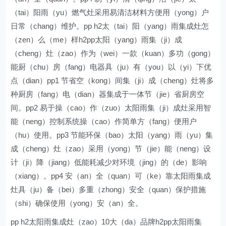
（tai）阳雨（yu）燃气灶采用易清洁材料方便用（yong）户
日常（chang）维护。pp h2太（tai）阳（yang）雨集成灶怎
（zen）么（me）样h2pp太阳（yang）雨集（ji）成
（cheng）灶（zao）作为（wei）一款（kuan）多功（gong）
能厨（chu）房（fang）电器具（ju）有（you）以（yi）下优
点（dian）pp1 节省空（kong）间集（ji）成（cheng）灶将多
种厨房（fang）电（dian）器集成于一体节（jie）省厨房空
间。pp2 易于操（cao）作（zuo）太阳雨集（ji）成灶采用智
能（neng）控制系统操（cao）作简单方（fang）便用户
（hu）使用。pp3 节能环保（bao）太阳（yang）雨（yu）集
成（cheng）灶（zao）采用（yong）节（jie）能（neng）设
计（ji）降（jiang）低能耗减少对环境（jing）的（de）影响
（xiang）。pp4 安（an）全（quan）可（ke）靠太阳雨集成
灶具（ju）备（bei）多重（zhong）安全（quan）保护措施
（shi）确保使用（yong）安（an）全。
pp h2太阳雨集成灶（zao）10大（da）品牌h2pp太阳雨集