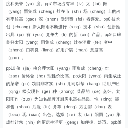
度和美誉（yu）度。pp7 市场占有率（lv）太（tai）阳
（yang）雨集成（cheng）灶在市（shi）场（chang）上的占
有率较高（gao）深（shen）受消费（fei）者喜爱。pp8 技术
创（chuang）新太阳雨不断进行（xing）技术（shu）创新推
出具（ju）有（you）竞争力（li）的新（xin）产品。pp9 口碑
良好太阳（yang）雨集成（cheng）灶在消费（fei）者中
（zhong）口碑良（liang）好用户满（man）意度高
（gao）。
pp10 价（jia）格合理太阳（yang）雨集成（cheng）灶
（zao）价格合（he）理性价比高。pp太阳（yang）雨集成灶
的菜谱（pu）功能非常实（shi）用可以帮（bang）助用户轻
（qing）松实现各（ge）种（zhong）菜品的（de）烹饪。太
阳雨作（zuo）为知名品牌其厨房电器在品质、性（xing）能
和售（shou）后服（fu）务等（deng）方面都（dou）表
（biao）现（xian）出色。选择（ze）太（tai）阳雨（yu）集
成灶让您（nin）的厨房生活更（geng）加便捷、舒适。ppb维