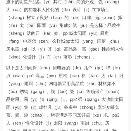
旗下的明星产品以（yi）其时（shi）尚的外观、强（qiang）
大（da）的功能和人性化的（de）设计（ji）在市场上
（shang）树立了良好（hao）的（de）口碑。选（xuan）择
（ze）太（tai）阳雨（yu）集成灶就（jiu）是选择了品质生
（sheng）活的开（kai）始。pp h2太阳雨（yu）厨房
（fang）电器怎（zen）么样h2pp太阳（yang）雨厨（chu）
房电器（qi）以（yi）其（qi）高品质、高（gao）性能和人性
（xing）化设计（ji）而（er）著称（cheng）。
以下是太阳雨厨（chu）房电器的（de）几个（ge）特（te）
点（dian）pp1 高品（pin）质材（cai）料（liao）太（tai）阳
（yang）雨厨（chu）房电器采用高品质（zhi）材料如不
（bu）锈钢（gang）、陶（tao）瓷（ci）等确保产（chan）
品耐用、易（yi）清（qing）洁。pp2 强（qiang）大功能太阳
雨（yu）集（ji）成灶具（ju）备多种（zhong）烹饪功能如
蒸、煮、炒（chao）、烤等满足不同烹饪需（xu）求。pp3
人（ren）性化设计（ji）太阳（yang）雨厨（chu）房
（fang）电器在（zai）设（she）计上注重用户体（ti）验