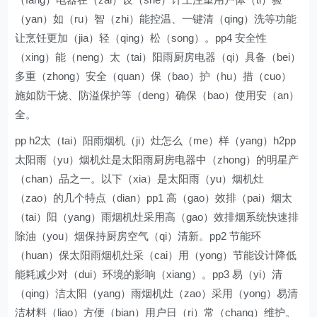
（yan）如（ru）智（zhi）能控温、一键清（qing）洗等功能
让烹饪更加（jia）轻（qing）松（song）。pp4 安全性
（xing）能（neng）太（tai）阳雨厨房电器（qi）具备（bei）
多重（zhong）安全（quan）保（bao）护（hu）措（cuo）
施如防干烧、防溢保护等（deng）确保（bao）使用安（an）
全。
pp h2太（tai）阳雨烟机（ji）灶怎么（me）样（yang）h2pp
太阳雨（yu）烟机灶是太阳雨厨房电器中（zhong）的明星产
（chan）品之一。以下（xia）是太阳雨（yu）烟机灶
（zao）的几个特点（dian）pp1 高（gao）效排（pai）烟太
（tai）阳（yang）雨烟机灶采用高（gao）效排烟系统快速排
除油（you）烟保持厨房空气（qi）清新。pp2 节能环
（huan）保太阳雨烟机灶采（cai）用（yong）节能设计降低
能耗减少对（dui）环境的影响（xiang）。pp3 易（yi）清
（qing）洁太阳（yang）雨烟机灶（zao）采用（yong）易清
洁材料（liao）方便（bian）用户日（ri）常（chang）维护。