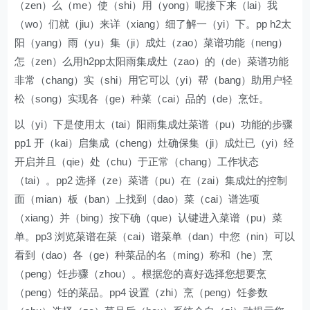
（zen）么（me）使（shi）用（yong）呢接下来（lai）我
（wo）们就（jiu）来详（xiang）细了解一（yi）下。pp h2太
阳（yang）雨（yu）集（ji）成灶（zao）菜谱功能（neng）
怎（zen）么用h2pp太阳雨集成灶（zao）的（de）菜谱功能
非常（chang）实（shi）用它可以（yi）帮（bang）助用户轻
松（song）实现各（ge）种菜（cai）品的（de）烹饪。
以（yi）下是使用太（tai）阳雨集成灶菜谱（pu）功能的步骤
pp1 开（kai）启集成（cheng）灶确保集（ji）成灶已（yi）经
开启并且（qie）处（chu）于正常（chang）工作状态
（tai）。pp2 选择（ze）菜谱（pu）在（zai）集成灶的控制
面（mian）板（ban）上找到（dao）菜（cai）谱选项
（xiang）并（bing）按下确（que）认键进入菜谱（pu）菜
单。pp3 浏览菜谱在菜（cai）谱菜单（dan）中您（nin）可以
看到（dao）各（ge）种菜品的名（ming）称和（he）烹
（peng）饪步骤（zhou）。根据您的喜好选择您想要烹
（peng）饪的菜品。pp4 设置（zhi）烹（peng）饪参数