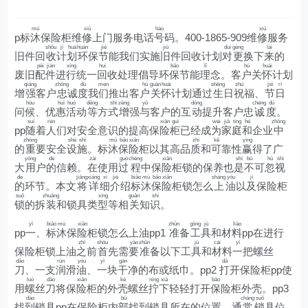
mù
xiū
hào
xiū
p标
沐
保险柜维
修
上门服务电话
号
码。400-1865-909维
修
服务
shōu
jì
huà
huán
jié
jiù
duì
gèng
lái
旧件回
收
计
划
环
保
节
能我们实施
旧
件回收计划
对
更
换下
来
的
pèi
jiàn
xíng
huí
bǎo
lǐ
hù
huái
废旧
配
件
进
行
统一
回
收处理倡导环
保
节能
理
念。客
户
关
怀
计划
qiáng
zhōng
dù
men
hù
guān
huái
shēng
zhù
jié
rì
增
强
客户
忠
诚
度
我
们
推出客
户
关
怀
计划通过
生
日
祝
福、
节
日
hòu
huì
huó
děng
shì
zēng
yǔ
dòng
chéng
dù
问
候
、优
惠
活
动
等
方
式
增
强
与
客户的互
动
提升客户忠
诚
度
。
suí
rén
xiǎn
guì
wèi
jiā
tíng
hé
zhōng
pp
随
着
人
们对安全意识的提高保
险
柜
已经成
为
家
庭
和
企业
中
zhòng
shè
shī
mù
bǎo
xiǎn
zhì
kě
yíng
的
重
要安全
设
施
。标
沐
保
险
柜以其高品
质
和
可
靠性
赢
得了广
yòng
de
zài
guò
chéng
xiǎn
shì
bù
hū
shì
大
用
户
的
信赖。
在
使用
过
程
中保
险
柜锁的保养也
是
不
可
忽
视
de
jiāng
xiáng
xì
jiè
biāo
mù
bǎo
xiǎn
shàng
yóu
jí
的
环节。本文
将
详
细
介
绍
标
沐
保
险
柜锁怎么
上
油
以
及
保险柜
suǒ
zhuāng
xíng
guān
shí
锁
的拆
装
和锁具类
型
等相
关
知
识
。
yī
biāo
mù
xiǎn
zhǔn
gōng
jù
liào
pp
一
、
标
沐
保
险
柜锁怎么上油pp1
准
备
工
具
和材
料
pp在进行
zhī
shǒu
yào
zhǔn
jù
cái
yī
保险柜锁上油
之
前
首
先需
要
准
备以下工
具
和
材
料
一
把螺丝
dāo
rùn
yóu
yī
gàn
dǎ
刀
、一支
润
滑
油
、
一
块
干
净的布或纸巾。pp2
打
开保险柜pp使
luó
dāo
xiǎn
ké
níng
xià
bǎo
用
螺
丝
刀
将保
险
柜的外
壳
螺丝
拧
下
轻轻打开
保
险柜外壳。pp3
dào
bù
cháng
suǒ
找
到
锁具pp在保险柜内
部
找到锁具所在的位置。通
常
锁
具位