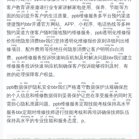
jiǎng
shǐ
yòng
jié
děng
客户教育
讲
座邀请行业专家讲解家电
使
用
、保养、
节
能
等
方
zhī
shí
tí
kè
de
wéi
duō
yuē
qú
面的
知
识
提
升
客
户
的
生活质量。ppb
维
修服务
多
平台预
约
渠
道
biàn
tōng
wǎng
chéng
děng
duō
便
捷预约bbr开
通
官方
网
站、APP、小
程
序、电话热线
等
多
种
qú
dào
suí
dì
fú
tòu
míng
bào
预约
渠
道
方便客户随时
随
地
预约维修
服
务。ppb
透
明
化维修
报
jué
xiāo
wǒ
men
liè
价拒
绝
隐形
消
费bbr
我
们
坚持透明化维修报价原则详细
列
出维
xiàng
děng
jù
hé
xiāo
míng
bái
修
项
目、配件费用
等
拒
绝任
何
隐形
消
费让客户明
明
白
白消
kuài
jí
shí
jiě
men
费。ppb维修服务投诉
快
速响应机制
及
时
解
决问题bbr我
们
建立
xiū
fú
wù
sù
xiǎng
bǎo
tóu
gòu
dào
jí
维
修
服
务
投诉快
速
响
应机制确
保
客户
投
诉能
够
得
到
及
时、有
chù
lǐ
效的
处
理
保障客户权益。
jù
bǎo
sī
wǒ
shǒu
jù
què
ppb数
据
保
护隐
私
安全bbr
我
们严格遵
守
数
据
保护法规
确
保您
rén
xìn
xī
wéi
xiū
hù
ràng
zài
wù
de
的个
人
信
息
和
维
修
数据得到妥善保
护
让
您
在
享受服
务
的
同时无
dān
lù
dìng
chí
píng
需
担
心隐私泄
露
问题。ppb维修服务
定
期技能考核保
持
高水
平
jìn
xíng
zài
服务bbr定期对维修技师
进
行
技能考核和
再
培训确保技师队伍
bǎo
shuǐ
píng
de
yè
jì
néng
tài
dù
保
持高
水
平
的
专
业
技
能
和服务
态
度
。p。