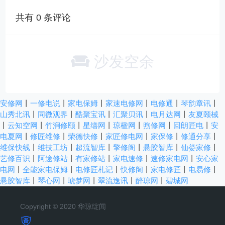
共有
0
条评论
沙发空余
安修网
丨
一修电说
丨
家电保姆
丨
家速电修网
丨
电修通
丨
琴韵章讯
丨
山秀北讯
丨
同微观界
丨
酷聚宝讯
丨
汇聚贝讯
丨
电月达网
丨
友夏颐械
丨
云知空网
丨
竹涧修颐
丨
星缮网
丨
琼楹网
丨
煦修网
丨
回朗匠电
丨
安
电夏网
丨
修匠维修
丨
荣德快修
丨
家匠修电网
丨
家保修
丨
修通分享
丨
维保快线
丨
维技工坊
丨
超流智库
丨
擎修阁
丨
悬胶智库
丨
仙娄家修
丨
艺修百识
丨
阿途修站
丨
有家修站
丨
家电速修
丨
速修家电网
丨
安心家
电网
丨
全能家电保姆
丨
电修匠札记
丨
快修阁
丨
家电修匠
丨
电易修
丨
悬胶智库
丨
琴心网
丨
琥梦网
丨
翠流逸讯
丨
醉琼网
丨
碧城网
Copyright © 2020 华琼绽闻