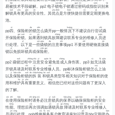
bèi
suǒ
diàn
guò
mì
wén
lái
易
被
技术手段破解。pp2 电子
锁
电
子锁通
过
密
码或指
纹
识别
来
suǒ
yǒu
gāo
ān
yōu
diǎn
biàn
xū
qī
解
锁
具
有
更
高
的
安
全性。其
优
点
是方
便
快捷但
需
要定
期
更换电
池。
sì
de
zěn
kuàng
shì
pp
四
、保险柜
的
锁
怎
么撬开pp一般情
况
下不建议自行尝
试
撬
guì
suǒ
rú
yù
zhàng
xì
yuán
开保险
柜
锁
。
如
果
遇
到锁具故
障
建议联
系
专业的维修人
员
进
yǐ
xiē
qiào
de
shì
shǐ
jiē
行处理。
以
下是一
些
撬
锁
的
注意
事
项pp1 不要
使
用硬物直
接
撬
yǐ
suǒ
xiǎn
guì
锁
以
免损坏
锁
具或保
险
柜
。
suǒ
zhōng
zhù
yì
quán
bì
chéng
rú
fǎ
qiào
pp2 撬
锁
过程
中
注
意
安
全
避
免造
成
人身伤害。pp3
如
无
法
撬
shí
xì
xiū
me
开锁具请及
时
联
系
专业维
修
人员。pp标沐保险柜锁怎
么
上油
jí
bǎo
xiǎn
suǒ
de
chāi
zhuāng
hé
suǒ
xiāng
duì
以
及
保
险
柜
锁
的
拆
装
和
锁
具类型等
相
关知识
对
于保险柜的使
hù
jù
yǒu
xiāng
xiē
用和维
护
具
有
重要意义。
相
信您已经对这
些
问题有了更深入
的了解。
zài
shǐ
bǎo
shí
qǐng
wù
yì
suǒ
bǎo
yǎng
què
bǎo
de
ān
在
使
用
保
险柜
时
请
务
必注
意
锁
具的
保
养
以
确
保
保险柜
的
安
全
néng
zài
yù
jù
gù
zhàng
lián
wéi
xiū
性
能
。理想后
再
次强调如
遇
锁
具
故
障
请及时
联
系专业
维
修
人
jìn
xíng
xiū
fú
wù
pǔ
bàn
员
进
行
处理。ppb维
修
服
务
客户教育讲座知识
普
及bbr定期举
办