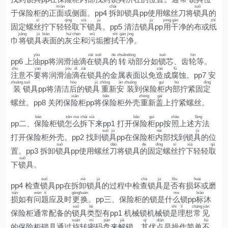
miàn
chāi
suǒ
于保险柜的正
面
或侧面。pp4
拆
卸锁具pp使用螺丝刀将
锁
具的
sī
qīng
xià
jù
jù
yòng
gàn
zhǐ
固定螺
丝
拧下轻
轻
取
下
锁
具
。pp5 清洁锁
具
pp
用
干
净的布或
纸
jiāng
jù
biǎo
huī
chén
wū
shì
gàn
jìng
巾
将
锁
具
表
面的
灰
尘
和
污
垢擦
拭
干
净
。
yóu
zài
suǒ
de
zhuǎn
dòng
suǒ
lún
pp6 上
油
pp将润滑油滴
在
锁
具
的
转
动
部分如
锁
芯、齿
轮
等。
zhù
yào
yóu
dī
zài
zào
fǔ
注
意不
要
将润滑
油
滴
在
锁具的金属表面以免
造
成
腐
蚀。pp7 安
zhuāng
suǒ
hòu
jù
zhòng
ān
zhuāng
guì
bù
dìng
装
锁
具pp将清洁
后
的锁
具
重
新
安
装
到保险
柜
内
部
拧紧固
定
xiǎn
bǎo
zhòng
gài
螺丝。pp8 关闭保
险
柜pp将
保
险柜外壳
重
新
盖
上拧紧螺丝。
bǎo
zěn
me
chāi
xià
bǎo
guì
zhào
fāng
pp二、
保
险柜锁
怎
么
拆
下
来pp1 打开
保
险
柜
pp按
照
上述
方
法
suǒ
jù
nèi
jù
打开保险柜外壳。pp2 找到
锁
具
pp在保险柜
内
部找到锁
具
的位
suǒ
dāo
de
dìng
sī
xià
qǔ
置。pp3 拆卸
锁
具pp使用螺丝
刀
将锁具
的
固
定
螺
丝
拧
下
轻轻
取
suǒ
下
锁
具。
suǒ
xiè
jù
chá
jù
fǒu
huài
pp4 检查
锁
具pp在拆
卸
锁
具
的过程中检
查
锁
具
是
否
有损
坏
或磨
sǔn
wèn
tí
gèng
huàn
me
biāo
损
如有
问
题
应及时
更
换
。pp三、保险柜的锁是什
么
锁pp
标
沐
suǒ
lèi
shì
lǐ
cháng
jiàn
保险柜通常配备的
锁
具
类
型有pp1 机械锁机械锁
是
理
想
常
见
xuán
mì
pán
jiě
qí
diǎn
bù
的保险柜锁具通过
旋
转
密
码
盘
来
解
锁。
其
优
点
是操作简单
不