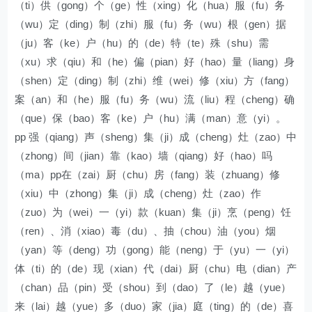
（ti）供（gong）个（ge）性（xing）化（hua）服（fu）务
（wu）定（ding）制（zhi）服（fu）务（wu）根（gen）据
（ju）客（ke）户（hu）的（de）特（te）殊（shu）需
（xu）求（qiu）和（he）偏（pian）好（hao）量（liang）身
（shen）定（ding）制（zhi）维（wei）修（xiu）方（fang）
案（an）和（he）服（fu）务（wu）流（liu）程（cheng）确
（que）保（bao）客（ke）户（hu）满（man）意（yi）。
pp 强（qiang）声（sheng）集（ji）成（cheng）灶（zao）中
（zhong）间（jian）靠（kao）墙（qiang）好（hao）吗
（ma）pp在（zai）厨（chu）房（fang）装（zhuang）修
（xiu）中（zhong）集（ji）成（cheng）灶（zao）作
（zuo）为（wei）一（yi）款（kuan）集（ji）烹（peng）饪
（ren）、消（xiao）毒（du）、抽（chou）油（you）烟
（yan）等（deng）功（gong）能（neng）于（yu）一（yi）
体（ti）的（de）现（xian）代（dai）厨（chu）电（dian）产
（chan）品（pin）受（shou）到（dao）了（le）越（yue）
来（lai）越（yue）多（duo）家（jia）庭（ting）的（de）喜