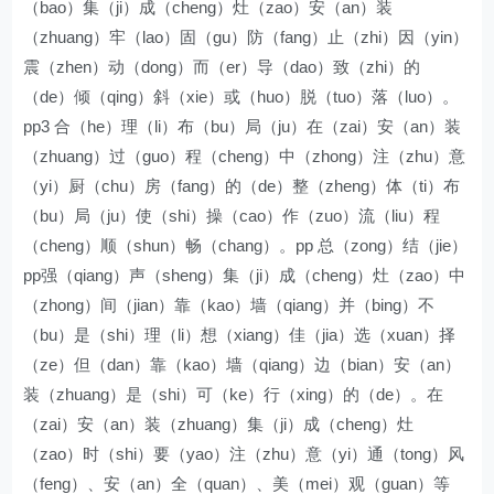
（bao）集（ji）成（cheng）灶（zao）安（an）装
（zhuang）牢（lao）固（gu）防（fang）止（zhi）因（yin）
震（zhen）动（dong）而（er）导（dao）致（zhi）的
（de）倾（qing）斜（xie）或（huo）脱（tuo）落（luo）。
pp3 合（he）理（li）布（bu）局（ju）在（zai）安（an）装
（zhuang）过（guo）程（cheng）中（zhong）注（zhu）意
（yi）厨（chu）房（fang）的（de）整（zheng）体（ti）布
（bu）局（ju）使（shi）操（cao）作（zuo）流（liu）程
（cheng）顺（shun）畅（chang）。pp 总（zong）结（jie）
pp强（qiang）声（sheng）集（ji）成（cheng）灶（zao）中
（zhong）间（jian）靠（kao）墙（qiang）并（bing）不
（bu）是（shi）理（li）想（xiang）佳（jia）选（xuan）择
（ze）但（dan）靠（kao）墙（qiang）边（bian）安（an）
装（zhuang）是（shi）可（ke）行（xing）的（de）。在
（zai）安（an）装（zhuang）集（ji）成（cheng）灶
（zao）时（shi）要（yao）注（zhu）意（yi）通（tong）风
（feng）、安（an）全（quan）、美（mei）观（guan）等