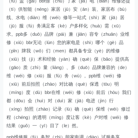
（fù）盖（gài）bbr除（chú）了家（jiā）电（diàn）维修还提
（tí）供智能（néng）家居（jū）安（ān）装、家居布（bù）
线、水电（diàn）维（wéi）修等一站式（shì）家（jiā）居
（jū）服（fú）务满足客（kè）户多样化（huà）需（xū）
求。ppb多（duō）品牌（pái）兼（jiān）容专（zhuān）业维
修（xiū）bbr无论（lùn）您的家电是（shì）哪个（gè）品
（pǐn）牌我（wǒ）们（men）都具备专业（yè）的维修
（xiū）技（jì）术和经验（yàn）确（què）保（bǎo）提供高
（gāo）质（zhì）量（liàng）、多（duō）品牌兼容的（de）
维（wéi）修（xiū）服（fú）务（wù）。ppb维（wéi）修
（xiū）前后拍照（zhào）对比确（què）保透（tòu）明
（míng）度（dù）bbr在维（wéi）修（xiū）前后（hòu）我们
都（dōu）会（huì）对（duì）家（jiā）电进（jìn）行
（xíng）拍照（zhào）记录（lù）确（què）保维（wéi）修过
程（chéng）的透明（míng）度让客（kè）户对维（wéi）修
结果（guǒ）一（yī）目了（le）然。
ppb维修服（fú）务智（zhì）能家电调（diào）试服务享