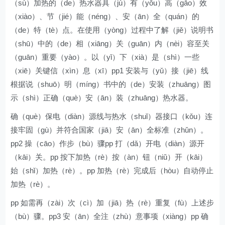
（sù）加热的（de）热水器具（jù）有（yǒu）高（gāo）效
（xiào）、节（jié）能（néng）、安（ān）全（quán）的
（de）特（tè）点。在使用（yòng）过程中了解（jiě）说明书
（shū）中的（de）相（xiāng）关（guān）内（nèi）容至关
（guān）重要（yào）。以（yǐ）下（xià）是（shì）一些
（xiē）关键信（xìn）息（xī）pp1 安装与（yǔ）接（jiē）线
根据说（shuō）明（míng）书中的（de）安装（zhuāng）图
示（shì）正确（què）安（ān）装（zhuāng）热水器。
确（què）保电（diàn）源线与热水（shuǐ）器接口（kǒu）连
接牢固（gù）并符合国家（jiā）安（ān）全标准（zhǔn）。
pp2 操（cāo）作步（bù）骤pp 打（dǎ）开电（diàn）源开
（kāi）关。pp 按下加热（rè）按（àn）钮（niǔ）开（kāi）
始（shǐ）加热（rè）。pp 加热（rè）完成后（hòu）自动停止
加热（rè）。
pp 如需再（zài）次（cì）加（jiā）热（rè）重复（fù）上述步
（bù）骤。pp3 安（ān）全注（zhù）意事项（xiàng）pp 确