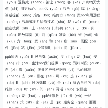
（yōu）退换政（zhèng）策让（ràng）客（kè）户购物无忧
使（shǐ）用更放心。ppb远（yuǎn）程故（gù）障（zhàng）
诊断提前（qián）准备（bèi）维修方（fāng）案bbr利用远程
（chéng）视频或图片诊断技术（shù）我（wǒ）们（men）
能在技师（shī）上（shàng）门前初（chū）步（bù）判
（pàn）断故障提（tí）前（qián）准备（bèi）维（wéi）修
（xiū）方（fāng）案（àn）和（hé）所（suǒ）需配（pèi）
件（jiàn）减（jiǎn）少等待时（shí）间（jiān）。
ppb预约（yuē）时段自选（xuǎn）灵（líng）活（huó）安
（ān）排（pái）生活bbr我们提供（gōng）预约时段（duàn）
自（zì）选（xuǎn）服务客户可根据自（zì）己的日程
（chéng）安（ān）排在（zài）可（kě）选（xuǎn）的
（de）时（shí）段内选择（zé）最（zuì）适合自己的（de）
维修（xiū）时（shí）间（jiān）灵活（huó）安排生
（shēng）活（huó）。ppb维修服（fú）务（wù）一站
（zhàn）式（shì）家（jiā）居（jū）服务全（quán）面覆