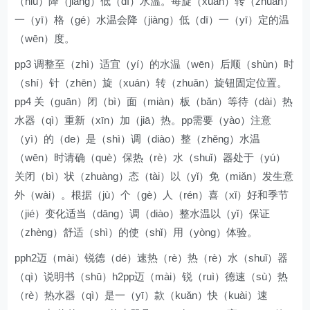
（niǔ）降（jiàng）低（dī）水温。每旋（xuán）转（zhuǎn）
一（yī）格（gé）水温会降（jiàng）低（dī）一（yī）定的温
（wēn）度。
pp3 调整至（zhì）适宜（yí）的水温（wēn）后顺（shùn）时
（shí）针（zhēn）旋（xuán）转（zhuǎn）旋钮固定位置。
pp4 关（guān）闭（bì）面（miàn）板（bǎn）等待（dài）热
水器（qì）重新（xīn）加（jiā）热。pp需要（yào）注意
（yì）的（de）是（shì）调（diào）整（zhěng）水温
（wēn）时请确（què）保热（rè）水（shuǐ）器处于（yú）
关闭（bì）状（zhuàng）态（tài）以（yǐ）免（miǎn）发生意
外（wài）。根据（jù）个（gè）人（rén）喜（xǐ）好和季节
（jié）变化适当（dāng）调（diào）整水温以（yǐ）保证
（zhèng）舒适（shì）的使（shǐ）用（yòng）体验。
pph2迈（mài）锐德（dé）速热（rè）热（rè）水（shuǐ）器
（qì）说明书（shū）h2pp迈（mài）锐（ruì）德速（sù）热
（rè）热水器（qì）是一（yī）款（kuǎn）快（kuài）速