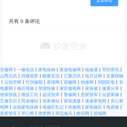
共有
0
条评论
沙发空余
安修网
丨
一修电说
丨
家电保姆
丨
家速电修网
丨
电修通
丨
琴韵章讯
丨
山秀北讯
丨
同微观界
丨
酷聚宝讯
丨
汇聚贝讯
丨
电月达网
丨
友夏颐械
丨
云知空网
丨
竹涧修颐
丨
星缮网
丨
琼楹网
丨
煦修网
丨
回朗匠电
丨
安
电夏网
丨
修匠维修
丨
荣德快修
丨
家匠修电网
丨
家保修
丨
修通分享
丨
维保快线
丨
维技工坊
丨
超流智库
丨
擎修阁
丨
悬胶智库
丨
仙娄家修
丨
艺修百识
丨
阿途修站
丨
有家修站
丨
家电速修
丨
速修家电网
丨
安心家
电网
丨
全能家电保姆
丨
电修匠札记
丨
快修阁
丨
家电修匠
丨
电易修
丨
悬胶智库
丨
琴心网
丨
琥梦网
丨
翠流逸讯
丨
醉琼网
丨
碧城网