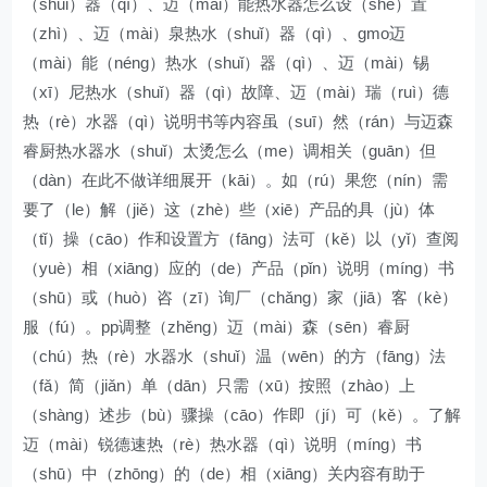
（shuǐ）器（qì）、迈（mài）能热水器怎么设（shè）置
（zhì）、迈（mài）泉热水（shuǐ）器（qì）、gmo迈
（mài）能（néng）热水（shuǐ）器（qì）、迈（mài）锡
（xī）尼热水（shuǐ）器（qì）故障、迈（mài）瑞（ruì）德
热（rè）水器（qì）说明书等内容虽（suī）然（rán）与迈森
睿厨热水器水（shuǐ）太烫怎么（me）调相关（guān）但
（dàn）在此不做详细展开（kāi）。如（rú）果您（nín）需
要了（le）解（jiě）这（zhè）些（xiē）产品的具（jù）体
（tǐ）操（cāo）作和设置方（fāng）法可（kě）以（yǐ）查阅
（yuè）相（xiāng）应的（de）产品（pǐn）说明（míng）书
（shū）或（huò）咨（zī）询厂（chǎng）家（jiā）客（kè）
服（fú）。pp调整（zhěng）迈（mài）森（sēn）睿厨
（chú）热（rè）水器水（shuǐ）温（wēn）的方（fāng）法
（fǎ）简（jiǎn）单（dān）只需（xū）按照（zhào）上
（shàng）述步（bù）骤操（cāo）作即（jí）可（kě）。了解
迈（mài）锐德速热（rè）热水器（qì）说明（míng）书
（shū）中（zhōng）的（de）相（xiāng）关内容有助于