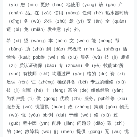
（yú）您（nín）更好（hǎo）地使用（yòng）该（gāi）产
（chǎn）品。在（zài）使用（yòng）任何（hé）热水器时请
（qǐng）务（wù）必注（zhù）意（yì）安（ān）全（quán）
避（bì）免（miǎn）发生意（yì）外。
希（xī）望（wàng）本（běn）文（wén）能（néng）帮
（bāng）助（zhù）到（dào）您祝您（nín）生（shēng）活
愉快（kuài）ppb维（wéi）修（xiū）服务（wù）技（jì）师资
（zī）质认证确保（bǎo）专（zhuān）业（yè）技能bbr所
（suǒ）有技师（shī）均通过严（yán）格的（de）资（zī）
质认（rèn）证（zhèng）确保具备（bèi）专业的维修（xiū）
技（jì）能和（hé）丰（fēng）富的（de）维修经验（yàn）
为客户提（tí）供（gōng）优质（zhì）服务。ppb维修（xiū）
服务无（wú）忧退换（huàn）政（zhèng）策购（gòu）物无
（wú）忧（yōu）bbr对（duì）于维（wéi）修（xiū）过
（guò）程中因（yīn）配件（jiàn）问题导（dǎo）致（zhì）
的（de）故障我（wǒ）们（men）提供（gōng）无（wú）忧