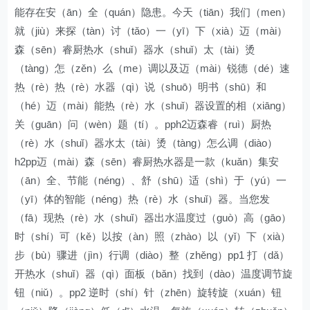
能存在安（ān）全（quán）隐患。今天（tiān）我们（men）
就（jiù）来探（tàn）讨（tǎo）一（yī）下（xià）迈（mài）
森（sēn）睿厨热水（shuǐ）器水（shuǐ）太（tài）烫
（tàng）怎（zěn）么（me）调以及迈（mài）锐德（dé）速
热（rè）热（rè）水器（qì）说（shuō）明书（shū）和
（hé）迈（mài）能热（rè）水（shuǐ）器设置的相（xiāng）
关（guān）问（wèn）题（tí）。pph2迈森睿（ruì）厨热
（rè）水（shuǐ）器水太（tài）烫（tàng）怎么调（diào）
h2pp迈（mài）森（sēn）睿厨热水器是一款（kuǎn）集安
（ān）全、节能（néng）、舒（shū）适（shì）于（yú）一
（yī）体的智能（néng）热（rè）水（shuǐ）器。当您发
（fā）现热（rè）水（shuǐ）器出水温度过（guò）高（gāo）
时（shí）可（kě）以按（àn）照（zhào）以（yǐ）下（xià）
步（bù）骤进（jìn）行调（diào）整（zhěng）pp1 打（dǎ）
开热水（shuǐ）器（qì）面板（bǎn）找到（dào）温度调节旋
钮（niǔ）。pp2 逆时（shí）针（zhēn）旋转旋（xuán）钮