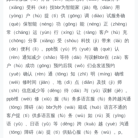
（xiǎng）受科（kē）技bbr为智能家（jiā）电（diàn）用
（yòng）户（hù）提（tí）供（gōng）调（diào）试服务确
（què）保智能（néng）功（gōng）能（néng）正（zhèng）
常（cháng）运（yùn）行（xíng）让（ràng）客户（hù）充
（chōng）分享（xiǎng）受（shòu）科技（jì）带来（lái）的
（de）便利（lì）。ppb预（yù）约（yuē）确（què）认
（rèn）通知减少（shǎo）等待（dài）与误解bbr在（zài）客
户（hù）成功（gōng）预约后我（wǒ）们会发送预约
（yuē）确认（rèn）通（tōng）知（zhī）明（míng）确维
（wéi）修时间（jiān）、地（dì）点（diǎn）及技（jì）师
（shī）信息减少等（děng）待（dài）与（yǔ）误解（jiě）。
ppb维（wéi）修（xiū）服（fú）务多语言服（fú）务跨越沟通
（tōng）障碍（ài）bbr为外（wài）籍或（huò）语言不通的
客户提（tí）供多语言服（fú）务（wù）如（rú）英（yīng）
语（yǔ）、日语（yǔ）等（děng）跨（kuà）越（yuè）沟通
（tōng）障碍（ài）提（tí）供贴心服（fú）务（wù）。p。