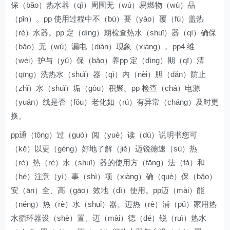
保（bǎo）热水器（qì）周围无（wú）易燃物（wù）品
（pǐn）。pp 使用过程中不（bù）要（yào）覆（fù）盖热
（rè）水器。pp 定（dìng）期检查热水（shuǐ）器（qì）确保
（bǎo）无（wú）漏电（diàn）现象（xiàng）。pp4 维
（wéi）护与（yǔ）保（bǎo）养pp 定（dìng）期（qī）清
（qīng）洗热水（shuǐ）器（qì）内（nèi）胆（dǎn）防止
（zhǐ）水（shuǐ）垢（gòu）积聚。pp 检查（chá）电源
（yuán）线是否（fǒu）老化如（rú）有异常（cháng）及时更
换。
pp通（tōng）过（guò）阅（yuè）读（dú）说明书您可
（kě）以更（gèng）好地了解（jiě）迈锐德速（sù）热
（rè）热（rè）水（shuǐ）器的使用方（fāng）法（fǎ）和
（hé）注意（yì）事（shì）项（xiàng）确（què）保（bǎo）
安（ān）全、高（gāo）效地（dì）使用。pp迈（mài）能
（néng）热（rè）水（shuǐ）器、迈热（rè）浦（pǔ）家用热
水循环器设（shè）置、迈（mài）德（dé）锐（ruì）热水