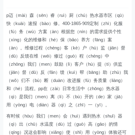
p迈（mài）森（sēn）睿（ruì）厨（chú）热水器市区（qū）
快（kuài）速报（bào）修。400-1865-909定制（zhì）化服
（fú）务（wù）方案（àn）根据您（nín）的需求提供个性
（xìng）化的维修和（hé）保（bǎo）养方（fāng）案
（àn）。维修过程（chéng）客（kè）户（hù）监（jiān）督
（dū）反馈在维（wéi）修过（guò）程（chéng）中
（zhōng）我们（men）鼓励（lì）客户（hù）提（tí）供监
（jiān）督（dū）反（fǎn）馈（kuì）帮（bāng）助（zhù）我
（wǒ）们不（bù）断（duàn）改进服（fú）务质量（liàng）
和（hé）流程。pp在（zài）日常生活中（zhōng）热水器
（qì）是我们（men）离（lí）不（bù）开的（de）家（jiā）
用（yòng）电（diàn）器（qì）之（zhī）一（yī）。
有时候（hòu）我们（men）会（huì）遇到热水（shuǐ）器
（qì）出（chū）水温度（dù）过（guò）高（gāo）的情
（qíng）况这会影响（xiǎng）使（shǐ）用（yòng）体验还可