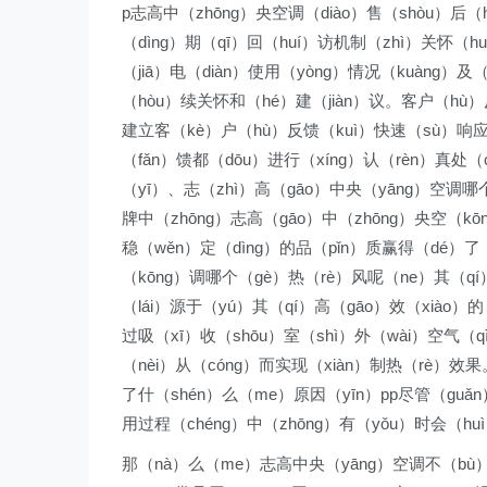
p志高中（zhōng）央空调（diào）售（shòu）后（h
（dìng）期（qī）回（huí）访机制（zhì）关怀（h
（jiā）电（diàn）使用（yòng）情况（kuàng）
（hòu）续关怀和（hé）建（jiàn）议。客户（hù）
建立客（kè）户（hù）反馈（kuì）快速（sù）响应（
（fǎn）馈都（dōu）进行（xíng）认（rèn）真处（
（yī）、志（zhì）高（gāo）中央（yāng）空调哪个
牌中（zhōng）志高（gāo）中（zhōng）央空（kō
稳（wěn）定（dìng）的品（pǐn）质赢得（dé）了
（kōng）调哪个（gè）热（rè）风呢（ne）其（qí
（lái）源于（yú）其（qí）高（gāo）效（xiào）
过吸（xī）收（shōu）室（shì）外（wài）空气（q
（nèi）从（cóng）而实现（xiàn）制热（rè）效
了什（shén）么（me）原因（yīn）pp尽管（guǎ
用过程（chéng）中（zhōng）有（yǒu）时会（hu
那（nà）么（me）志高中央（yāng）空调不（bù