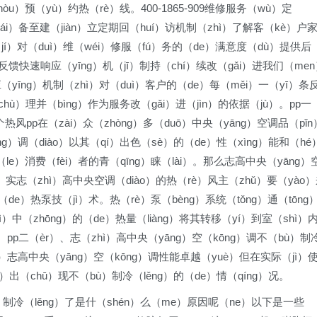
òu）预（yù）约热（rè）线。400-1865-909维修服务（wù）定
uái）备至建（jiàn）立定期回（huí）访机制（zhì）了解客（kè）户
及（jí）对（duì）维（wéi）修服（fú）务的（de）满意度（dù）提供后
反馈快速响应（yīng）机（jī）制持（chí）续改（gǎi）进我们（me
yīng）机制（zhì）对（duì）客户的（de）每（měi）一（yī）条
chù）理并（bìng）作为服务改（gǎi）进（jìn）的依据（jù）。pp一
热风pp在（zài）众（zhòng）多（duō）中央（yāng）空调品（pǐn
ng）调（diào）以其（qí）出色（sè）的（de）性（xìng）能和（hé
（le）消费（fèi）者的青（qīng）睐（lài）。那么志高中央（yāng）
）实志（zhì）高中央空调（diào）的热（rè）风主（zhǔ）要（yào
的（de）热泵技（jì）术。热（rè）泵（bèng）系统（tǒng）通（tōng
ì）中（zhōng）的（de）热量（liàng）将其转移（yí）到室（shì）
果。pp二（èr）、志（zhì）高中央（yāng）空（kōng）调不（bù）制
n）志高中央（yāng）空（kōng）调性能卓越（yuè）但在实际（jì）
ì）出（chū）现不（bù）制冷（lěng）的（de）情（qíng）况。
）制冷（lěng）了是什（shén）么（me）原因呢（ne）以下是一些