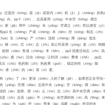
tōng）过遥控（kòng）器（qì）或室内（nèi）机（jī）上（shàng）的风
（fēng）向。pp十（shí）、志高家用（yòng）中央空（kōng）调怎
o）家（jiā）用中（zhōng）央（yāng）空调之（zhī）所以便宜（yí
pp1 生（shēng）产成（chéng）本（běn）控（kòng）制志（zhì
uà）生（shēng）产（chǎn）流程（chéng）降（jiàng）低生
xiāo）模（mó）式（shì）志（zhì）高公司采用（yòng）直（zhí）销
g）低销（xiāo）售成（chéng）本（běn）。pp3 优惠活动志（zhì）
（yōu）惠（huì）活动（dòng）让利消（xiāo）费者（zhě）。pp志
）以其出（chū）色的制（zhì）热效果（guǒ）、稳定的性（xìng）能
i）者（zhě）的（de）喜（xǐ）爱。
调有（yǒu）了（le）更深（shēn）入的了解（jiě）。如果您正在寻找
（yāng）空调（diào）志高中央（yāng）空（kōng）调（diào）有
不错的（de）选择。那（nà）么（me）志（zhì）高中央空调（diào）
就是（shì）志高（gāo）中（zhōng）央空调的热（rè）风（fēng）来
（shù）为（wèi）您（nín）带来（lái）温暖（nuǎn）舒适的冬