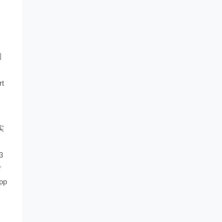
。
制
t
实
3
对
pp