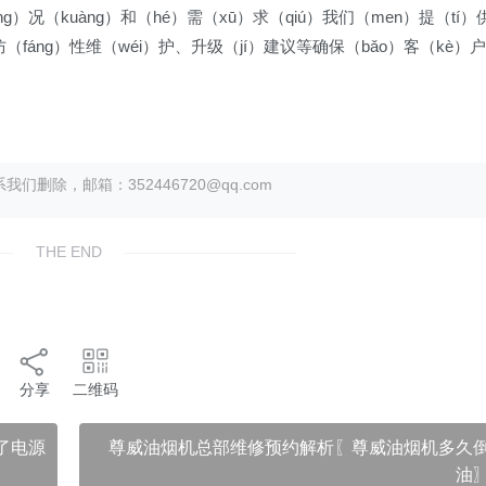
íng）况（kuàng）和（hé）需（xū）求（qiú）我们（men）提（tí）
（fáng）性维（wéi）护、升级（jí）建议等确保（bǎo）客（kè）户
除，邮箱：352446720@qq.com
THE END
分享
二维码
了电源
尊威油烟机总部维修预约解析〖尊威油烟机多久
油