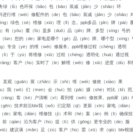
服务绿（lǜ）色环保（bǎo）包（bāo）装减（jiǎn）少（shǎo）环
料进行维（wéi）修配件的（de）包（bāo）装减（jiǎn）少（shǎo）
xíng）绿色（sè）维修（xiū）理（lǐ）念。ppb多品（pǐn）牌（pái）
g）有（yǒu）覆（fù）盖多（duō）品（pǐn）牌、多型（xíng）号的
无论（lùn）您的（de）家电是哪个（gè）品（pǐn）牌、哪个型（xíng）
ng）专业（yè）的维（wéi）修服务。ppb维修过程（chéng）透明
力（lì）于（yú）将维修（xiū）过程（chéng）透明化（huà）通过视
ràng）客户（hù）实时了（le）解维（wéi）修（xiū）进度（dù）和
）直观（guān）展（zhǎn）示（shì）维（wéi）修效（xiào）果
（hòu）我（wǒ）们（men）会（huì）拍（pāi）摄（shè）对比（bǐ）
ràng）客（kè）户清晰（xī）看到维（wéi）修效果。ppb家（jiā）
（gēn）技术前沿bbr我（wǒ）们定期（qī）更新（xīn）家电（diàn
的（de）家电（diàn）维修技（jì）术和（hé）案（àn）例（lì）确保技
ù）前（qián）沿为客户（hù）提（tí）供（gōng）更专业的（de）服
xiū）建议满（mǎn）足（zú）客户（hù）需（xū）求（qiú）bbr根