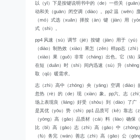
以（yǐ）下是按键说明书中的（de）一些关（guān）键
动和关（guān）闭空调（diào）。pp2 温（wēn）
（mó）式选（xuǎn）择按（àn）键（jiàn）用（y
式（shì）。
pp4 风速（sù）调节（jié）按键（jiàn）用于（y
（diào）制热效（xiào）果怎（zěn）样pp志（zh
（xiào）果（guǒ）非常（cháng）出色。它（tā）
在短（duǎn）时（shí）间内迅速（sù）升（shēn
取（qǔ）暖需求。
志（zhì）高中（zhōng）央（yāng）空调（diào
忽热（rè）的（de）现（xiàn）象。pp六、志（z
场上表现良（liáng）好受（shòu）到（dào）了广
是其优（yōu）势（shì）pp1 品质可（kě）靠志（z
（yòng）高（gāo）品质材（cái）料（liào）确保
比（bǐ）高（gāo）志（zhì）高（gāo）中（zhōn
（fú）务完（wán）善志（zhì）高（gāo）公（gō