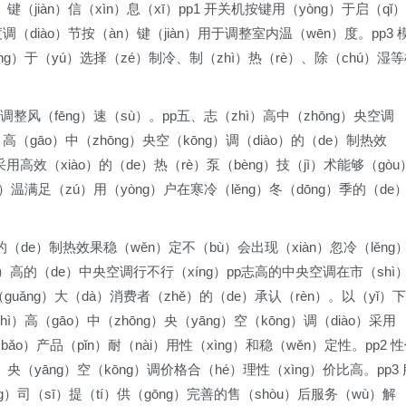
（jiàn）信（xìn）息（xī）pp1 开关机按键用（yòng）于启（qǐ）
度调（diào）节按（àn）键（jiàn）用于调整室内温（wēn）度。pp3 
òng）于（yú）选择（zé）制冷、制（zhì）热（rè）、除（chú）湿
ú）调整风（fēng）速（sù）。pp五、志（zhì）高中（zhōng）央空调
ì）高（gāo）中（zhōng）央空（kōng）调（diào）的（de）制热效
采用高效（xiào）的（de）热（rè）泵（bèng）技（jì）术能够（gòu
g）温满足（zú）用（yòng）户在寒冷（lěng）冬（dōng）季的（de
）的（de）制热效果稳（wěn）定不（bù）会出现（xiàn）忽冷（lěng
hì）高的（de）中央空调行不行（xíng）pp志高的中央空调在市（shì
（guǎng）大（dà）消费者（zhě）的（de）承认（rèn）。以（yǐ）下
hì）高（gāo）中（zhōng）央（yāng）空（kōng）调（diào）采用
（bǎo）产品（pǐn）耐（nài）用性（xìng）和稳（wěn）定性。pp2 
g）央（yāng）空（kōng）调价格合（hé）理性（xìng）价比高。pp3 
ng）司（sī）提（tí）供（gōng）完善的售（shòu）后服务（wù）解