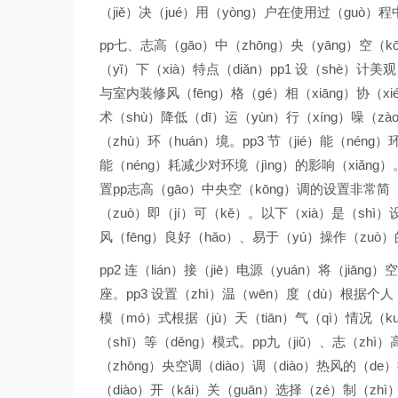
（jiě）决（jué）用（yòng）户在使用过（guò）
pp七、志高（gāo）中（zhōng）央（yāng）空（k
（yǐ）下（xià）特点（diǎn）pp1 设（shè）计美
与室内装修风（fēng）格（gé）相（xiāng）协（xié
术（shù）降低（dī）运（yùn）行（xíng）噪（z
（zhù）环（huán）境。pp3 节（jié）能（néng
能（néng）耗减少对环境（jìng）的影响（xiǎng）
置pp志高（gāo）中央空（kōng）调的设置非常简（j
（zuò）即（jí）可（kě）。以下（xià）是（shì）
风（fēng）良好（hǎo）、易于（yú）操作（zuò）
pp2 连（lián）接（jiē）电源（yuán）将（jiān
座。pp3 设置（zhì）温（wēn）度（dù）根据个人（
模（mó）式根据（jù）天（tiān）气（qì）情况（k
（shī）等（děng）模式。pp九（jiǔ）、志（zhì）
（zhōng）央空调（diào）调（diào）热风的（de）
（diào）开（kāi）关（guān）选择（zé）制（zh