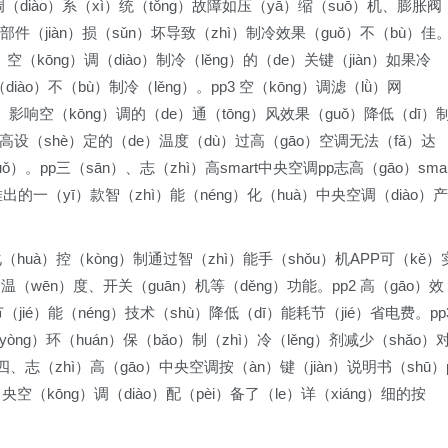
g）调（diào）系（xì）统（tǒng）故障如压（yā）缩（suō）机、膨胀阀
g）部件（jiàn）损（sǔn）坏导致（zhì）制冷效果（guǒ）不（bù）佳
ì）空（kōng）调（diào）制冷（lěng）的（de）关键（jiàn）如果冷
iào）不（bù）制冷（lěng）。pp3 空（kōng）调滤（lǜ）网
）影响空（kōng）调的（de）通（tōng）风效果（guǒ）降低（dī）
温度过高设（shè）定的（de）温度（dù）过高（gāo）空调无法（fǎ）达
ǒ）。pp三（sān）、志（zhì）高smart中央空调pp志高（gāo）smar
推出的一（yī）款智（zhì）能（néng）化（huà）中央空调（diào）产
化（huà）控（kòng）制通过智（zhì）能手（shǒu）机APP可（kě）
调温（wēn）度、开关（guān）机等（děng）功能。pp2 高（gāo）效
节（jié）能（néng）技术（shù）降低（dī）能耗节（jié）省电费。pp
yòng）环（huán）保（bǎo）制（zhì）冷（lěng）剂减少（shǎo）
pp四、志（zhì）高（gāo）中央空调按（àn）键（jiàn）说明书（shū）
空（kōng）调（diào）配（pèi）备了（le）详（xiáng）细的按