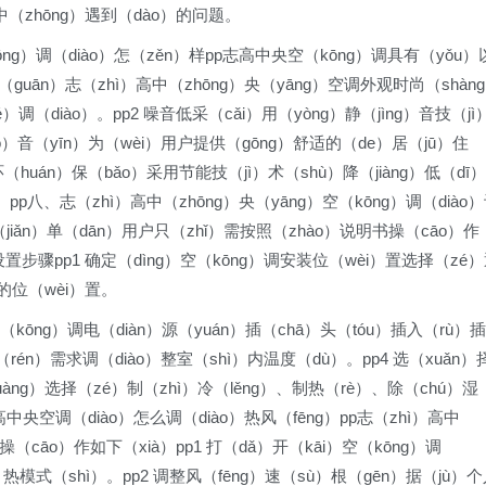
程中（zhōng）遇到（dào）的问题。
ōng）调（diào）怎（zěn）样pp志高中央空（kōng）调具有（yǒu）
观（guān）志（zhì）高中（zhōng）央（yāng）空调外观时尚（shàn
）调（diào）。pp2 噪音低采（cǎi）用（yòng）静（jìng）音技（jì
ào）音（yīn）为（wèi）用户提供（gōng）舒适的（de）居（jū）住
）环（huán）保（bǎo）采用节能技（jì）术（shù）降（jiàng）低（dī）
。pp八、志（zhì）高中（zhōng）央（yāng）空（kōng）调（diào
iǎn）单（dān）用户只（zhǐ）需按照（zhào）说明书操（cāo）作
设置步骤pp1 确定（dìng）空（kōng）调安装位（wèi）置选择（zé
的位（wèi）置。
g）空（kōng）调电（diàn）源（yuán）插（chā）头（tóu）插入（rù）插
rén）需求调（diào）整室（shì）内温度（dù）。pp4 选（xuǎn）
uàng）选择（zé）制（zhì）冷（lěng）、制热（rè）、除（chú）湿
高中央空调（diào）怎么调（diào）热风（fēng）pp志（zhì）高中
操（cāo）作如下（xià）pp1 打（dǎ）开（kāi）空（kōng）调
ì）热模式（shì）。pp2 调整风（fēng）速（sù）根（gēn）据（jù）