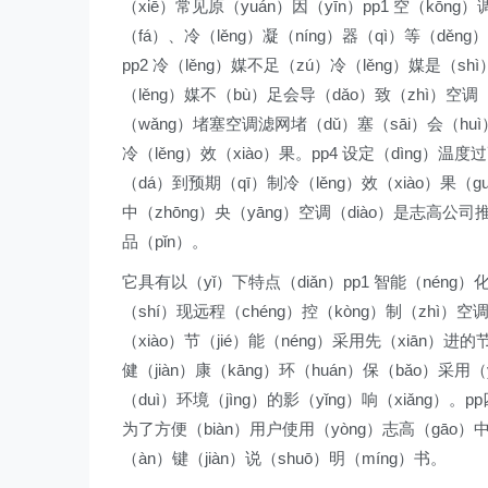
（xiē）常见原（yuán）因（yīn）pp1 空（kōn
（fá）、冷（lěng）凝（níng）器（qì）等（děn
pp2 冷（lěng）媒不足（zú）冷（lěng）媒是（sh
（lěng）媒不（bù）足会导（dǎo）致（zhì）空调（d
（wǎng）堵塞空调滤网堵（dǔ）塞（sāi）会（huì
冷（lěng）效（xiào）果。pp4 设定（dìng）
（dá）到预期（qī）制冷（lěng）效（xiào）果（gu
中（zhōng）央（yāng）空调（diào）是志高公司
品（pǐn）。
它具有以（yǐ）下特点（diǎn）pp1 智能（néng）
（shí）现远程（chéng）控（kòng）制（zhì）空
（xiào）节（jié）能（néng）采用先（xiān）进的
健（jiàn）康（kāng）环（huán）保（bǎo）采用（
（duì）环境（jìng）的影（yǐng）响（xiǎng）。
为了方便（biàn）用户使用（yòng）志高（gāo）中央
（àn）键（jiàn）说（shuō）明（míng）书。