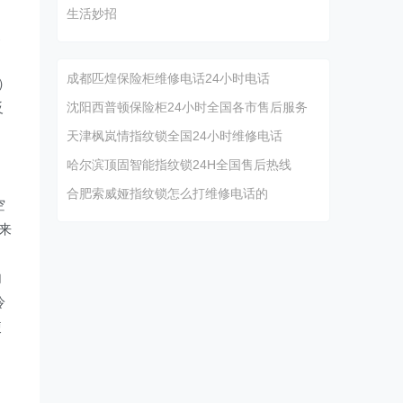
生活妙招
家
成都匹煌保险柜维修电话24小时电话
n）
反
沈阳西普顿保险柜24小时全国各市售后服务
天津枫岚情指纹锁全国24小时维修电话
）
哈尔滨顶固智能指纹锁24H全国售后热线
）
合肥索威娅指纹锁怎么打维修电话的
空
）来
）
内
冷
使