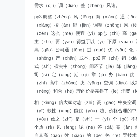
需求（qiú）调（diào）整（zhěng）风速。
pp3 调整（zhěng）风（fēng）向（xiàng）通（
（xiàng）按（àn）键（jiàn）调整（zhěng）风
（zěn）这么（me）便宜（yí）pp志（zhì）高（gā
主（zhǔ）要（yào）得益于以（yǐ）下原（yuán）因
高（gāo）公司通（tōng）过（guò）优（yōu）化（h
（shēng）产（chǎn）成本。pp2 直（zhí）销（
式（shì）省去中（zhōng）间环节（jié）降（jiàn
司（sī）定（dìng）期（qī）举（jǔ）办（bàn）优
（zhì）高中（zhōng）央（yāng）空调（diào
（néng）和合（hé）理的价格赢得了（le）消费（fè
相（xiāng）信大家对志（zhì）高（gāo）中央空
（yī）款性（xìng）能优（yōu）越、价格合理的中央
（yǒu）效之（zhī）是（shì）一（yī）个（gè）
个热（rè）风（fēng）呢（ne）答（dá）案（àn）
自其高（gāo）效（xiào）的（de）热（rè）泵技术