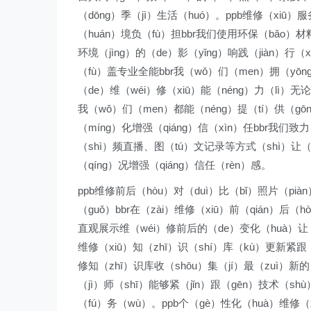
（dōng）季（jì）生活（huó）。ppb维修（xiū）
（huán）境负（fù）担bbr我们使用环保（bǎo）材
环境（jìng）的（de）影（yǐng）响践（jiàn）行（
（fù）盖专业全能bbr我（wǒ）们（men）拥（yōn
（de）维（wéi）修（xiū）能（néng）力（lì）
我（wǒ）们（men）都能（néng）提（tí）供（gō
（míng）化增强（qiáng）信（xìn）任bbr我们致
（shì）频直播、图（tú）文记录等方式（shì）让（
（qíng）况增强（qiáng）信任（rèn）感。
ppb维修前后（hòu）对（duì）比（bǐ）照片（piàn
（guǒ）bbr在（zài）维修（xiū）前（qián）后
直观展示维（wéi）修前后的（de）变化（huà）让（
维修（xiū）知（zhī）识（shí）库（kù）更新紧跟
修知（zhī）识库收（shōu）集（jí）最（zuì）新
（jì）师（shī）能够紧（jǐn）跟（gēn）技术（sh
（fú）务（wù）。ppb个（gè）性化（huà）维修（