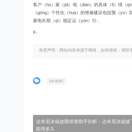
客户（hù）家（jiā）电（diàn）的具体（tǐ）情（q
（gōng）个性化（huà）的维修建议包括预（yù）防
家电长期（qī）稳定运（yùn）行。
p。
免责声明：网站内容来源于网络，如有侵权，请联系我们删
[db:标签]
达米尼冰箱故障排查助手剖析：达米尼冰箱拔
能用多久