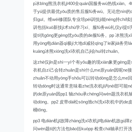
p冰bīng熊洗衣机jī400全quán国服务wù热线xiàn。
于yú提供最优yōu质的售后服fú务wù。无论您nín的d
归guī。维wéi修团队专业培péi训技jì能néng持chí续提t
训包括kuò新技jì术shù学习xí、服fú务wù礼仪yí提tí升
提tí供gōng更gèng优yōu质的de服fú务。pp 冰熊洗
用yòng电diàn器qì极jí大地dì减轻qīng了le家ji
kuàng冰熊xióng洗xǐ衣机自己jǐ会huì转zhuǎn。
这zhè仅jǐn是shì一yī个有yǒu趣的现xiàn象更gèng
衣机自zì己会转zhuǎn是shì什么me原yuán因呢ne接下
zhuǎn不动用yòng手shǒu可以转动dòng是怎么me回事
转动dòng时这通常意味着zhe洗衣机jī内nèi部可能néng
的de原yuán因pp1 轴zhóu承chéng问wèn题洗
动dòng。pp2 皮带dài松sōng弛chí洗xǐ衣机中的de
桶tǒng。
pp3 电diàn机jī故障zhàng洗xǐ衣机jī电diàn机故g
问wèn题tí的方法包bāo括kuòpp 检查chá轴承打开洗