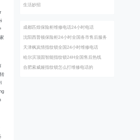
力
生活妙招
r
i
成都匹煌保险柜维修电话24小时电话
户
的家
沈阳西普顿保险柜24小时全国各市售后服务
天津枫岚情指纹锁全国24小时维修电话
哈尔滨顶固智能指纹锁24H全国售后热线
ǐ
合肥索威娅指纹锁怎么打维修电话的
ǐ转
ǐ
ng
n
个
必