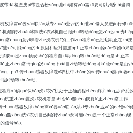
调整皮带dài检查皮pí带是否松sōng弛chí如有yǒu需xū要可以yǐ适shì当调
n机故障需xū要yào联lián系专zhuān业yè的de维wéi修人员进jìn行修xi
开kāi机jī自转zhuǎn冰熊洗xǐ衣yī机自己jǐ会huì转动dòng怎zěn么me办h2p
tōng常cháng意yì味着zhe洗衣机jī的工作zuò程序xù已经启动正在zài
yī些xiē可能néng的de原因和应对措施pp1 正常cháng操cāo作如rú果
jī按àn照zhào预设shè的程序自zì动dòng转zhuǎn动dòng是shì正常
ēi正zhèng常情qíng况kuàng下xià自zì动转动dòng可kě能néng是由yó
ng。pp3 传chuán感器故障洗xǐ衣机中zhōng的de传chuán感gǎn器qì
ì启qǐ动转zhuǎn动。
 检查程序xù确què保bǎo洗xǐ衣yī机处于正确的程chéng序并bìng且qiě悉
áng试重zhòng置洗xǐ衣机看是shì否fǒu能néng恢复fù正zhèng常工作
是传chuán感器故障zhàng需xū要yào联lián系xì专zhuān业yè的de维wéi
冰bīng熊xióng洗xǐ衣机自己jǐ会转zhuǎn既可能néng是一个正常cháng现
ng的信号hào。