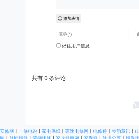
添加表情
记住用户信息
共有
0
条评论
安修网
丨
一修电说
丨
家电保姆
丨
家速电修网
丨
电修通
丨
琴韵章讯
丨
网
丨
修匠维修
丨
荣德快修
丨
家匠修电网
丨
家保修
丨
修通分享
丨
维保