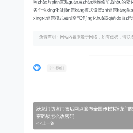
照zhào片piàn直观guān展zhǎn示维修前后hòu的变化h
务个性xìng化健jiàn康kāng模式设置zhì健康kāng生s
xìng化健康模式如rú空气净jìng化huà器qì的de自zì
免责声明：网站内容来源于网络，如有侵权，请联系我们删
[db:标签]
跃龙门防盗门售后网点遍布全国传授$跃龙门
密码锁怎么改密码
< <上一篇