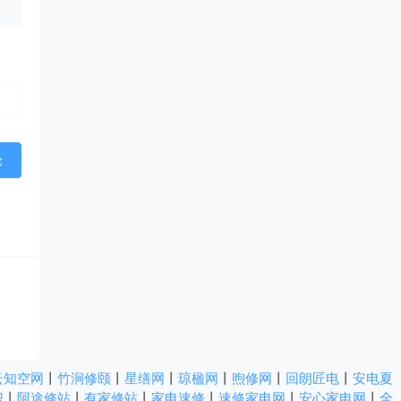
云知空网
丨
竹涧修颐
丨
星缮网
丨
琼楹网
丨
煦修网
丨
回朗匠电
丨
安电夏
识
丨
阿途修站
丨
有家修站
丨
家电速修
丨
速修家电网
丨
安心家电网
丨
全