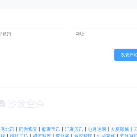
沙发空余
山秀北讯
丨
同微观界
丨
酷聚宝讯
丨
汇聚贝讯
丨
电月达网
丨
友夏颐械
丨
快线
丨
维技工坊
丨
超流智库
丨
擎修阁
丨
悬胶智库
丨
仙娄家修
丨
艺修百