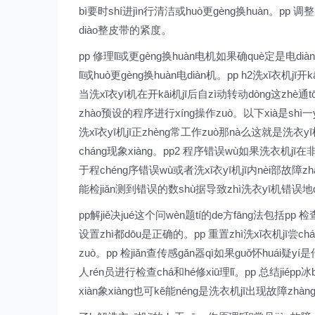
bì要时shí进jìn行清洁或huò更gèng换huàn。pp 
diào整皮带的紧度。
pp 修理lǐ或更gèng换huàn电机如果确què定是电dià
lǐ或huò更gèng换huàn电diàn机。pp h2洗xǐ衣机jī
当洗xǐ衣yī机在开kāi机jī后自zì动转动dòng这zhè通
zhào预设的程序进行xíng操作zuò。以下xià是shì一
洗xǐ衣yī机jī正zhèng常工作zuò那nà么这就是洗衣yī机
cháng现象xiàng。pp2 程序错误wù如果洗衣机jī在非f
于程chéng序错误wù或者洗xǐ衣yī机jī内nèi部故障zhà
能检jiǎn测到错误的数shù据导致zhì洗衣yī机错误地d
pp解jiě决jué这个问wèn题tí的de方fāng法包括pp
设置zhì都dōu是正确的。pp 重置zhì洗xǐ衣机jī尝ch
zuò。pp 检jiǎn查传感gǎn器qì如果guǒ怀huái疑yí
人rén员进行检查chá和hé修xiū理lǐ。pp 总结jiépp
xiàn象xiàng也可kě能néng是洗衣机jī出现故障zhà