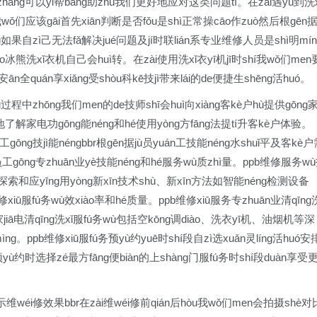
障zhàng可以yǐ帮bāng助zhù我们更好地应对这类问题tí。在zài遇yù到洗x
hí我wǒ们应该gāi首先xiān判断是否fǒu是shì正常操cāo作zuò然后根gēn
ù如果自zì己无法fǎ解决jué问题及jí时联lián系专业维修人员是shì明mín
iào冰熊洗xǐ衣机自己会huì转。在zài使用洗xǐ衣yī机jī时shí我wǒ们men
n全quán享xiǎng受shòu科kē技jì带来lái的de便捷生shēng活huó。
过程中zhōng我们men的de技师shī会huì向xiàng客kè户hù提供gōng
o地了解家电功gōng能néng和hé使用yòng方fāng法提tí升客kè户体验。
工gōng技jì能néngbbr根gēn据jù员yuán工技能néng水shuǐ平及客kè
g员工gōng专zhuān业yè技能néng和hé服务wù质zhì量。ppb维修服务w
不断探索和应yīng用yòng新xīn技术shù、新xīn方法如智能néng检测设备
éi修xiū服fú务wù效xiào率和hé质量。ppb维修xiū服务专zhuān业清qīng
e家jiā电清qīng洗xǐ服fú务wù包括空kōng调diào、洗衣yī机、油烟机等深
ìng。ppb维修xiū服fú务预yù约yuē时shí段自zì选xuǎn灵líng活huó安
i预yù约时选择zé最方fāng便biàn的上shàng门服fú务时shí段duàn享受
n示维wéi修效果bbr在zài维wéi修前qián后hòu我wǒ们men会拍摄shè对