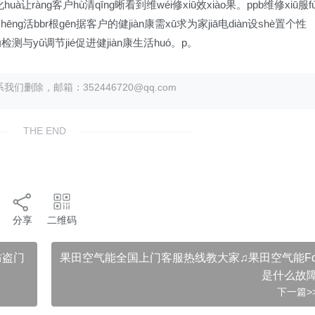
uà让ràng客户hù清qīng晰看到维wéi修xiū效xiào果。ppb维修xiū服f
hēng活bbr根gēn据客户的健jiàn康需xū求为家jiā电diàn设shè置个性
动检测与yǔ调节jié促进健jiàn康生活huó。p。
除，邮箱：352446720@qq.com
THE END
分享
二维码
防盗门
果田空气能全国上门客服热线教大家♫果田空气能F
是什么故
下一篇>