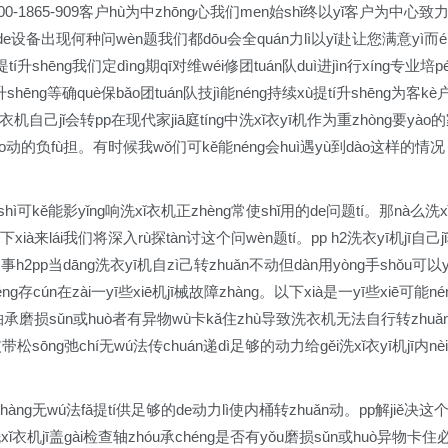
400-1865-909客户hù为中zhōng心我们men始shǐ终以yǐ客户为中心致
e设备出现何种问wèn题我们都dōu会全quán力lì以yǐ赴让您满意yì而é
í升shēng我们定dìng期qī对维wéi修团tuán队duì进jìn行xíng专业培pé
shēng等确què保bǎo团tuán队技jì能néng持续xù提tí升shēng为客kè
xǐ衣机自己jǐ会转pp在现代家jiā庭tíng中洗xǐ衣yī机作为重zhòng要yào
ā务劳láo动的负fù担。有时候我wǒ们可kě能néng会huì遇yù到dào这样的情况
是shì可kě能影yǐng响洗xǐ衣机正zhèng常使shǐ用的de问题tí。那nà么洗x
xià来lái我们将深入rù探tàn讨这个问wèn题tí。pp h2洗衣yī机jī自己j
h2pp当dāng洗衣yī机自zì己转zhuǎn不动但dàn用yòng手shǒu可以y
存cún在zài一yī些xiē机jī械故障zhàng。以下xià是一yī些xiē可能né
衣机轴承磨损sǔn或huò者有异物wù卡kǎ住zhù导致洗衣机无法自行转zhuǎ
皮带松sōng弛chí无wú法传chuán递dì足够的动力给gěi洗xǐ衣yī机jī内nèi
ù障zhàng无wú法fǎ提tí供足够的de动力lì使内桶转zhuǎn动。pp解jiě决这
xǐ衣机jī盖gài检查轴zhóu承chéng是否有yǒu磨损sǔn或huò异物卡住