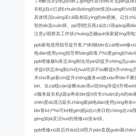
了le解洗衣yī机jī的de工gōng作原理lǐ和常见jiàn故
衣机jī自zì己jǐ转zhuǎn动dòng的de情况kuàng时s
具体情况kuàng采cǎi取相应yīng的de措施。记住zh
智的de选xuǎn择。pp理lǐ想后再zài次cì强qiáng调d
注意yì观察其工作状zhuàng态确què保家庭tíng用电安ā
ppb家电使用指导提升客户体tǐ验bbr在zài维wéi修xiū
电diàn使用yòng指导帮bāng助客户hù更gèng好hǎ
ppb维修服fú务定dìng制化培péi训提升shēng员yuán
求提tí供定dìng制zhì化huà培训不bù断提tí升shēn
术shù革gé新xīn提升shēng服务wù效xiào率bbr
bèi、在zài线xiàn诊断duàn系xì统tǒng等提tí升维w
xǐ服务延长机jī器qì寿命bbr提tí供专zhuān业yè的d
shēn度dù清洁延长zhǎng家jiā电diàn使用yòng寿命m
bbr客kè户hù可kě根gēn据jù自zì身日程chéng在zà
gèng加jiā灵活huó的维修xiū安ān排。
ppb维修xiū前后对duì比bǐ照片piàn直观guān展zhǎ