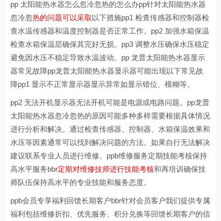
pp 太阳能热水器怎么忽冷忽热的怎么办pp针对太阳能热水器
忽冷忽
热的问题可以采取
以下措施pp1 检查传感器和控制器检
查水温传感器和温度控制器是否正常工作。pp2 加强水箱保温
检查水箱保温层确保其完好无损。pp3 调整水压确保水压稳定
避免因水压不稳定导致水温波动。pp 龙普太阳能热水器显示
器常见故障pp龙普太阳能热水器显示器可能出现以下常见故
障pp1 显示不正常显示器显示异常如显示错位、模糊等。
pp2 无法开机显示器无法开机可能是电源或电路问题。pp龙普
太阳能热水器忽冷忽热的原因可能多种多样需要根据具体情况
进行分析和解决。通过检查传感器、控制器、水箱保温效果和
水压等因素通常可以找到解决问题的方法。如果自行无法解决
建议联系专业人员进行维修。ppb维修服务定期技能考核保持
高水平服务bb
r定期对维修技师进行技能考核
和再培训确保技
师队伍保持高水平的专业技能和服务态度。
ppb会员专享福利回馈长期客户bbr针对会员客户我们提供专属
福利包括维修折扣、优先服务、积分兑换等回馈长期客户的信