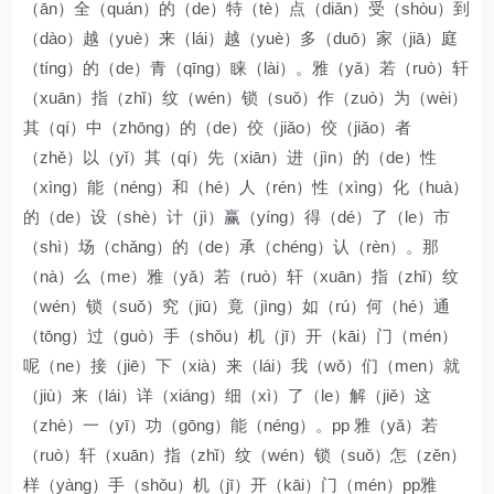
（ān）全（quán）的（de）特（tè）点（diǎn）受（shòu）到
（dào）越（yuè）来（lái）越（yuè）多（duō）家（jiā）庭
（tíng）的（de）青（qīng）睐（lài）。雅（yǎ）若（ruò）轩
（xuān）指（zhǐ）纹（wén）锁（suǒ）作（zuò）为（wèi）
其（qí）中（zhōng）的（de）佼（jiǎo）佼（jiǎo）者
（zhě）以（yǐ）其（qí）先（xiān）进（jìn）的（de）性
（xìng）能（néng）和（hé）人（rén）性（xìng）化（huà）
的（de）设（shè）计（jì）赢（yíng）得（dé）了（le）市
（shì）场（chǎng）的（de）承（chéng）认（rèn）。那
（nà）么（me）雅（yǎ）若（ruò）轩（xuān）指（zhǐ）纹
（wén）锁（suǒ）究（jiū）竟（jìng）如（rú）何（hé）通
（tōng）过（guò）手（shǒu）机（jī）开（kāi）门（mén）
呢（ne）接（jiē）下（xià）来（lái）我（wǒ）们（men）就
（jiù）来（lái）详（xiáng）细（xì）了（le）解（jiě）这
（zhè）一（yī）功（gōng）能（néng）。pp 雅（yǎ）若
（ruò）轩（xuān）指（zhǐ）纹（wén）锁（suǒ）怎（zěn）
样（yàng）手（shǒu）机（jī）开（kāi）门（mén）pp雅