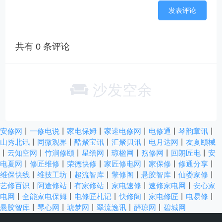
共有
0
条评论
沙发空余
安修网
丨
一修电说
丨
家电保姆
丨
家速电修网
丨
电修通
丨
琴韵章讯
丨
山秀北讯
丨
同微观界
丨
酷聚宝讯
丨
汇聚贝讯
丨
电月达网
丨
友夏颐械
丨
云知空网
丨
竹涧修颐
丨
星缮网
丨
琼楹网
丨
煦修网
丨
回朗匠电
丨
安
电夏网
丨
修匠维修
丨
荣德快修
丨
家匠修电网
丨
家保修
丨
修通分享
丨
维保快线
丨
维技工坊
丨
超流智库
丨
擎修阁
丨
悬胶智库
丨
仙娄家修
丨
艺修百识
丨
阿途修站
丨
有家修站
丨
家电速修
丨
速修家电网
丨
安心家
电网
丨
全能家电保姆
丨
电修匠札记
丨
快修阁
丨
家电修匠
丨
电易修
丨
悬胶智库
丨
琴心网
丨
琥梦网
丨
翠流逸讯
丨
醉琼网
丨
碧城网