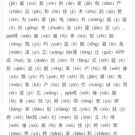
（jiě）最（zuì）新（xīn）的（de）家（jiā）电（diàn）产
（chǎn）品（pǐn）和（hé）技（jì）术（shù）趋（qū）势
（shì）为（wèi）家（jiā）电（diàn）升（shēng）级（jí）提
（tí）供（gōng）专（zhuān）业（yè）建（jiàn）议（yì）。
ppb维（wéi）修（xiū）服（fú）务（wù）智（zhì）能
（néng）预（yù）约（yuē）提（tí）醒（xǐng）避（bì）免
（miǎn）遗（yí）忘（wàng）bbr通（tōng）过（guò）APP
或（huò）短（duǎn）信（xìn）方（fāng）式（shì）提（tí）
前（qián）提（tí）醒（xǐng）客（kè）户（hù）维（wéi）修
（xiū）预（yù）约（yuē）时（shí）间（jiān）避（bì）免
（miǎn）客（kè）户（hù）因（yīn）忙（máng）碌（lù）而
（ér）遗（yí）忘（wàng）。ppb维（wéi）修（xiū）服
（fú）务（wù）技（jì）师（shī）荣（róng）誉（yù）榜
（bǎng）表（biǎo）彰（zhāng）优（yōu）秀（xiù）技（jì）
师（shī）bbr我（wǒ）们（men）设（shè）立（lì）维
（wéi）修（xiū）服（fú）务（wù）技（jì）师（shī）荣
（róng）誉（yù）榜（bǎng）表（biǎo）彰（zhāng）在