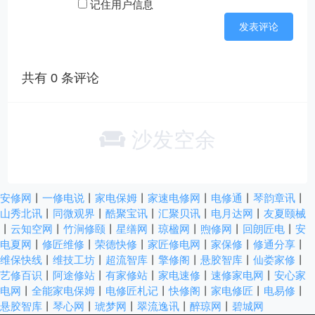
记住用户信息
共有
0
条评论
沙发空余
安修网
丨
一修电说
丨
家电保姆
丨
家速电修网
丨
电修通
丨
琴韵章讯
丨
山秀北讯
丨
同微观界
丨
酷聚宝讯
丨
汇聚贝讯
丨
电月达网
丨
友夏颐械
丨
云知空网
丨
竹涧修颐
丨
星缮网
丨
琼楹网
丨
煦修网
丨
回朗匠电
丨
安
电夏网
丨
修匠维修
丨
荣德快修
丨
家匠修电网
丨
家保修
丨
修通分享
丨
维保快线
丨
维技工坊
丨
超流智库
丨
擎修阁
丨
悬胶智库
丨
仙娄家修
丨
艺修百识
丨
阿途修站
丨
有家修站
丨
家电速修
丨
速修家电网
丨
安心家
电网
丨
全能家电保姆
丨
电修匠札记
丨
快修阁
丨
家电修匠
丨
电易修
丨
悬胶智库
丨
琴心网
丨
琥梦网
丨
翠流逸讯
丨
醉琼网
丨
碧城网