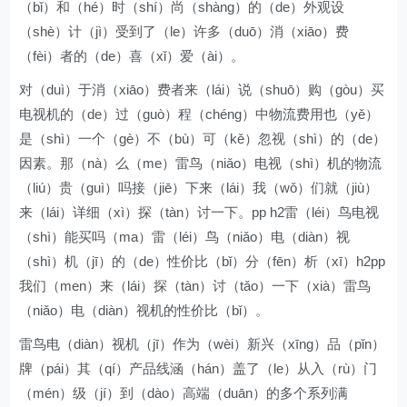
（bǐ）和（hé）时（shí）尚（shàng）的（de）外观设
（shè）计（jì）受到了（le）许多（duō）消（xiāo）费
（fèi）者的（de）喜（xǐ）爱（ài）。
对（duì）于消（xiāo）费者来（lái）说（shuō）购（gòu）买
电视机的（de）过（guò）程（chéng）中物流费用也（yě）
是（shì）一个（gè）不（bù）可（kě）忽视（shì）的（de）
因素。那（nà）么（me）雷鸟（niǎo）电视（shì）机的物流
（liú）贵（guì）吗接（jiē）下来（lái）我（wǒ）们就（jiù）
来（lái）详细（xì）探（tàn）讨一下。pp h2雷（léi）鸟电视
（shì）能买吗（ma）雷（léi）鸟（niǎo）电（diàn）视
（shì）机（jī）的（de）性价比（bǐ）分（fēn）析（xī）h2pp
我们（men）来（lái）探（tàn）讨（tǎo）一下（xià）雷鸟
（niǎo）电（diàn）视机的性价比（bǐ）。
雷鸟电（diàn）视机（jī）作为（wèi）新兴（xīng）品（pǐn）
牌（pái）其（qí）产品线涵（hán）盖了（le）从入（rù）门
（mén）级（jí）到（dào）高端（duān）的多个系列满