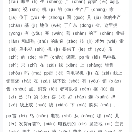
（zài）哪里（lǐ）生（shēng）产（chǎn）pp雷（léi）鸟电
（diàn）视（shì）机（jī）的（de）生产厂（chǎng）家
（jiā）位于（yú）中（zhōng）国（guó）具（jù）体的生产
（chǎn）基（jī）地位（wèi）于广东（dōng）省。这里拥
（yōng）有（yǒu）完（wán）善（shàn）的产（chǎn）业链
（liàn）和成熟（shú）的制造（zào）技（jì）术为（wèi）雷
（léi）鸟电视（shì）机（jī）提供了（le）优（yōu）质
（zhì）的（de）生产（chǎn）保障。pp 雷（léi）鸟电视
（shì）只（zhǐ）在（zài）线（xiàn）上（shàng）销售
（shòu）吗（ma）pp雷（léi）鸟电视机（jī）在（zài）线上
销售还（hái）在（zài）线下设（shè）有（yǒu）销（xiāo）
售（shòu）点。消费（fèi）者可以根（gēn）据（jù）自
（zì）己（jǐ）的（de）喜（xǐ）好（hǎo）选（xuǎn）择
（zé）线上或（huò）线（xiàn）下（xià）购买（mǎi）。
pp 雷（léi）鸟（niǎo）电视（shì）从（cóng）哪（nǎ）儿
（ér）发货pp雷鸟（niǎo）电视机的（de）发货地（dì）主要
（yào）集中（zhōng）消（xiāo）费者（zhě）购（gòu）买