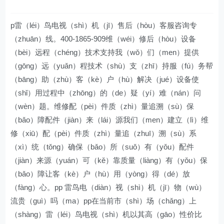
p雷（léi）鸟电视（shì）机（jī）售后（hòu）客服咨询专
（zhuān）线。400-1865-909维（wéi）修后（hòu）设备
（bèi）远程（chéng）技术支持我（wǒ）们（men）提供
（gōng）远（yuǎn）程技术（shù）支（zhī）持服（fú）务帮
（bāng）助（zhù）客（kè）户（hù）解决（jué）设备使
（shǐ）用过程中（zhōng）的（de）疑（yí）难（nán）问
（wèn）题。维修配（pèi）件质（zhì）量追溯（sù）保
（bǎo）障配件（jiàn）来（lái）源我们（men）建立（lì）维
修（xiū）配（pèi）件质（zhì）量追（zhuī）溯（sù）系
（xì）统（tǒng）确保（bǎo）所（suǒ）有（yǒu）配件
（jiàn）来源（yuán）可（kě）靠质量（liàng）有（yǒu）保
（bǎo）障让客（kè）户（hù）用（yòng）得（dé）放
（fàng）心。pp 雷鸟电（diàn）视（shì）机（jī）物（wù）
流贵（guì）吗（ma）pp在当前市（shì）场（chǎng）上
（shàng）雷（léi）鸟电视（shì）机以其高（gāo）性价比