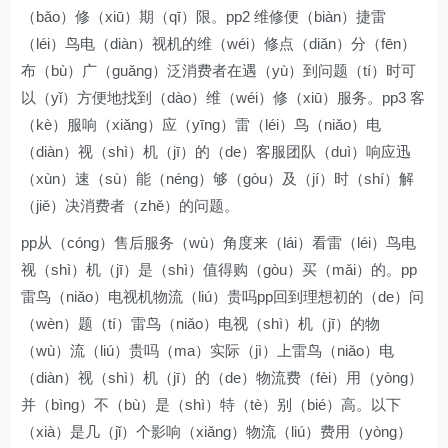
（bǎo）修（xiū）期（qī）限。pp2 维修便（biàn）捷雷
（léi）鸟电（diàn）视机的维（wéi）修点（diǎn）分（fēn）
布（bù）广（guǎng）泛消费者在遇（yù）到问题（tí）时可
以（yǐ）方便地找到（dào）维（wéi）修（xiū）服务。pp3 客
（kè）服响（xiǎng）应（yīng）雷（léi）鸟（niǎo）电
（diàn）视（shì）机（jī）的（de）客服团队（duì）响应迅
（xùn）速（sù）能（néng）够（gòu）及（jí）时（shí）解
（jiě）决消费者（zhě）的问题。
pp从（cóng）售后服务（wù）角度来（lái）看雷（léi）鸟电
视（shì）机（jī）是（shì）值得购（gòu）买（mǎi）的。pp
雷鸟（niǎo）电视机物流（liú）贵吗pp回到理想初的（de）问
（wèn）题（tí）雷鸟（niǎo）电视（shì）机（jī）的物
（wù）流（liú）贵吗（ma）实际（jì）上雷鸟（niǎo）电
（diàn）视（shì）机（jī）的（de）物流费（fèi）用（yòng）
并（bìng）不（bù）是（shì）特（tè）别（bié）高。以下
（xià）是几（jǐ）个影响（xiǎng）物流（liú）费用（yòng）