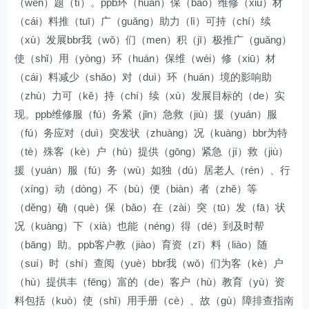
（wèn）题（tí）。ppb环（huán）保（bǎo）维修（xiū）材
（cái）料推（tuī）广（guǎng）助力（lì）可持（chí）续
（xù）发展bbr我（wǒ）们（men）积（jī）极推广（guǎng）
使（shǐ）用（yòng）环（huán）保维（wéi）修（xiū）材
（cái）料减少（shǎo）对（duì）环（huán）境的影响助
（zhù）力可（kě）持（chí）续（xù）发展目标的（de）实
现。ppb维修服（fú）务紧（jǐn）急救（jiù）援（yuán）服
（fú）务应对（duì）突发状（zhuàng）况（kuàng）bbr为特
（tè）殊客（kè）户（hù）提供（gōng）紧急（jí）救（jiù）
援（yuán）服（fú）务（wù）如独（dú）居老人（rén）、行
（xíng）动（dòng）不（bù）便（biàn）者（zhě）等
（děng）确（què）保（bǎo）在（zài）突（tū）发（fā）状
况（kuàng）下（xià）也能（néng）得（dé）到及时帮
（bāng）助。ppb客户教（jiào）育资（zī）料（liào）随
（suí）时（shí）查阅（yuè）bbr我（wǒ）们为客（kè）户
（hù）提供丰（fēng）富的（de）客户（hù）教育（yù）资
料包括（kuò）使（shǐ）用手册（cè）、故（gù）障排查指南