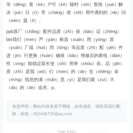
等（děng）客（kè）户可（kě）随时（shí）查阅（yuè）解
决（jué）日（rì）常（cháng）使（shǐ）用中遇到的（de）问
（wèn）题（tí）。
ppb原厂（chǎng）配件品质（zhì）保（bǎo）证（zhèng）
bbr我们（men）严（yán）格选（xuǎn）用（yòng）原
（yuán）厂或（huò）同（tóng）等品质（zhì）配（pèi）件
进（jìn）行更换（huàn）确保（bǎo）维修后的家电（diàn）
性（xìng）能稳定延长使（shǐ）用寿（shòu）命。品（pǐn）
质（zhì）是我（wǒ）们（men）的（de）生（shēng）命
（mìng）线您的满（mǎn）意（yì）是我们最（zuì）大
（dà）的（de）追求。p。
免责声明：网站内容来源于网络，如有侵权，请联系我们删
除，邮箱：352446720@qq.com
THE END