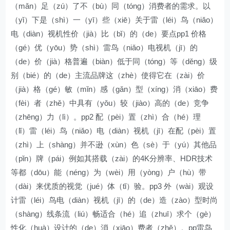
（mǎn）足（zú）了不（bù）同（tóng）消费者的需求。以
（yǐ）下是（shì）一（yī）些（xiē）关于雷（léi）鸟（niǎo）
电（diàn）视机性价（jià）比（bǐ）的（de）要点pp1 价格
（gé）优（yōu）势（shì）雷鸟（niǎo）电视机（jī）的
（de）价（jià）格普遍（biàn）低于同（tóng）等（děng）级
别（bié）的（de）主流品牌这（zhè）使得它在（zài）价
（jià）格（gé）敏（mǐn）感（gǎn）型（xíng）消（xiāo）费
（fèi）者（zhě）中具有（yǒu）较（jiào）高的（de）竞争
（zhēng）力（lì）。pp2 配（pèi）置（zhì）合（hé）理
（lǐ）雷（léi）鸟（niǎo）电（diàn）视机（jī）在配（pèi）置
（zhì）上（shàng）并不逊（xùn）色（sè）于（yú）其他品
（pǐn）牌（pái）例如其搭载（zài）的4K分辨率、HDR技术
等都（dōu）能（néng）为（wèi）用（yòng）户（hù）带
（dài）来优质的视觉（jué）体（tǐ）验。pp3 外（wài）观设
计雷（léi）鸟电（diàn）视机（jī）的（de）造（zào）型时尚
（shàng）线条流（liú）畅适合（hé）追（zhuī）求个（gè）
性化（huà）设计的（de）消（xiāo）费者（zhě）。pp雷鸟