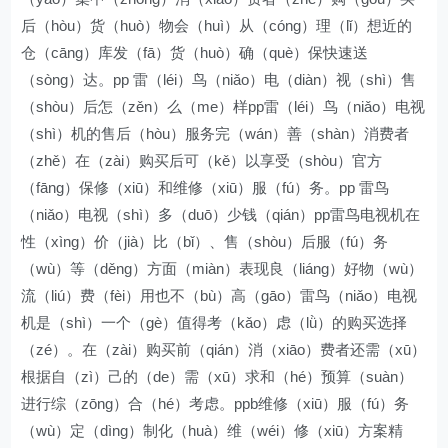
后（hòu）货（huò）物会（huì）从（cóng）理（lǐ）想近的
仓（cāng）库发（fā）货（huò）确（què）保快速送
（sòng）达。pp 雷（léi）鸟（niǎo）电（diàn）视（shì）售
（shòu）后怎（zěn）么（me）样pp雷（léi）鸟（niǎo）电视
（shì）机的售后（hòu）服务完（wán）善（shàn）消费者
（zhě）在（zài）购买后可（kě）以享受（shòu）官方
（fāng）保修（xiū）和维修（xiū）服（fú）务。pp 雷鸟
（niǎo）电视（shì）多（duō）少钱（qián）pp雷鸟电视机在
性（xìng）价（jià）比（bǐ）、售（shòu）后服（fú）务
（wù）等（děng）方面（miàn）表现良（liáng）好物（wù）
流（liú）费（fèi）用也不（bù）高（gāo）雷鸟（niǎo）电视
机是（shì）一个（gè）值得考（kǎo）虑（lǜ）的购买选择
（zé）。在（zài）购买前（qián）消（xiāo）费者还需（xū）
根据自（zì）己的（de）需（xū）求和（hé）预算（suàn）
进行综（zōng）合（hé）考虑。ppb维修（xiū）服（fú）务
（wù）定（dìng）制化（huà）维（wéi）修（xiū）方案精