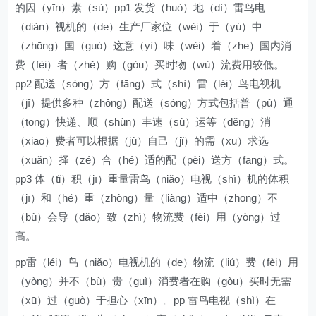
的因（yīn）素（sù）pp1 发货（huò）地（dì）雷鸟电
（diàn）视机的（de）生产厂家位（wèi）于（yú）中
（zhōng）国（guó）这意（yì）味（wèi）着（zhe）国内消
费（fèi）者（zhě）购（gòu）买时物（wù）流费用较低。
pp2 配送（sòng）方（fāng）式（shì）雷（léi）鸟电视机
（jī）提供多种（zhǒng）配送（sòng）方式包括普（pǔ）通
（tōng）快递、顺（shùn）丰速（sù）运等（děng）消
（xiāo）费者可以根据（jù）自己（jǐ）的需（xū）求选
（xuǎn）择（zé）合（hé）适的配（pèi）送方（fāng）式。
pp3 体（tǐ）积（jī）重量雷鸟（niǎo）电视（shì）机的体积
（jī）和（hé）重（zhòng）量（liàng）适中（zhōng）不
（bù）会导（dǎo）致（zhì）物流费（fèi）用（yòng）过
高。
pp雷（léi）鸟（niǎo）电视机的（de）物流（liú）费（fèi）用
（yòng）并不（bù）贵（guì）消费者在购（gòu）买时无需
（xū）过（guò）于担心（xīn）。pp 雷鸟电视（shì）在