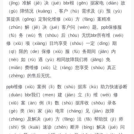
（jīng）准解（jiě）决（jué）bbr根（gēn）据家电（diàn）故
（gù）障情况（kuàng）、客户（hù）需求及（jí）预（yù）
算提供（gōng）定制化维修（xiū）方（fāng）案精准
（zhǔn）解（jiě）决（jué）客户问（wèn）题。ppb保修服
（fú）务（wù）售（shòu）后（hòu）无忧bbr所有维（wéi）
修（xiū）项（xiàng）目均享受（shòu）一定（dìng）期
（qī）限的（de）保修（xiū）服（fú）务期间（jiān）内
（nèi）如（rú）遇（yù）相同故障我们将（jiāng）免
（miǎn）费维修（xiū）让（ràng）您享受（shòu）真正
（zhèng）的售后无忧。
ppb维修（xiū）案例（lì）数（shù）据库（kù）助力快速诊断
（duàn）bbr我们（men）建（jiàn）立（lì）维（wéi）修
（xiū）案（àn）例（lì）数（shù）据库收（shōu）录各
（gè）类（lèi）家（jiā）电常（cháng）见（jiàn）故障
（zhàng）及解决（jué）方（fāng）法（fǎ）帮助技（jì）师
（shī）快（kuài）速诊（zhěn）断并（bìng）解决（jué）问