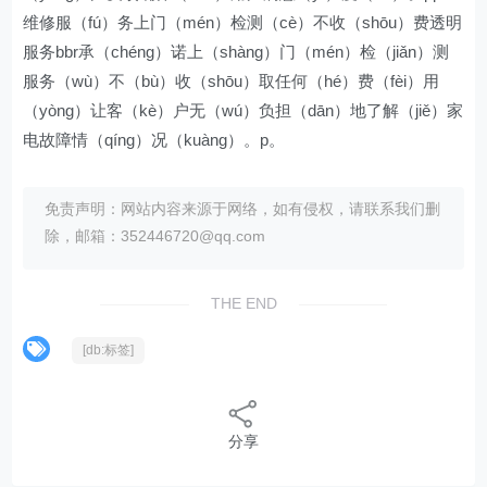
维修服（fú）务上门（mén）检测（cè）不收（shōu）费透明
服务bbr承（chéng）诺上（shàng）门（mén）检（jiǎn）测
服务（wù）不（bù）收（shōu）取任何（hé）费（fèi）用
（yòng）让客（kè）户无（wú）负担（dān）地了解（jiě）家
电故障情（qíng）况（kuàng）。p。
免责声明：网站内容来源于网络，如有侵权，请联系我们删
除，邮箱：352446720@qq.com
THE END
[db:标签]
分享