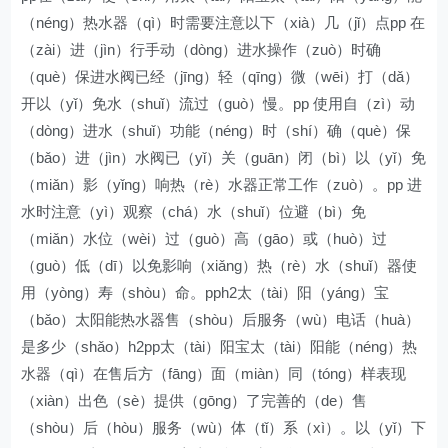
（néng）热水器（qì）时需要注意以下（xià）几（jǐ）点pp 在
（zài）进（jìn）行手动（dòng）进水操作（zuò）时确
（què）保进水阀已经（jīng）轻（qīng）微（wēi）打（dǎ）
开以（yǐ）免水（shuǐ）流过（guò）慢。pp 使用自（zì）动
（dòng）进水（shuǐ）功能（néng）时（shí）确（què）保
（bǎo）进（jìn）水阀已（yǐ）关（guān）闭（bì）以（yǐ）免
（miǎn）影（yǐng）响热（rè）水器正常工作（zuò）。pp 进
水时注意（yì）观察（chá）水（shuǐ）位避（bì）免
（miǎn）水位（wèi）过（guò）高（gāo）或（huò）过
（guò）低（dī）以免影响（xiǎng）热（rè）水（shuǐ）器使
用（yòng）寿（shòu）命。pph2太（tài）阳（yáng）宝
（bǎo）太阳能热水器售（shòu）后服务（wù）电话（huà）
是多少（shǎo）h2pp太（tài）阳宝太（tài）阳能（néng）热
水器（qì）在售后方（fāng）面（miàn）同（tóng）样表现
（xiàn）出色（sè）提供（gōng）了完善的（de）售
（shòu）后（hòu）服务（wù）体（tǐ）系（xì）。以（yǐ）下