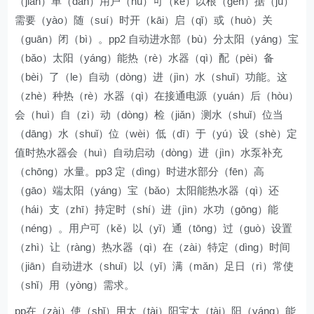
（jiǎn）单（dān）用户（hù）可（kě）以根（gēn）据（jù）
需要（yào）随（suí）时开（kāi）启（qǐ）或（huò）关
（guān）闭（bì）。pp2 自动进水部（bù）分太阳（yáng）宝
（bǎo）太阳（yáng）能热（rè）水器（qì）配（pèi）备
（bèi）了（le）自动（dòng）进（jìn）水（shuǐ）功能。这
（zhè）种热（rè）水器（qì）在接通电源（yuán）后（hòu）
会（huì）自（zì）动（dòng）检（jiǎn）测水（shuǐ）位当
（dāng）水（shuǐ）位（wèi）低（dī）于（yú）设（shè）定
值时热水器会（huì）自动启动（dòng）进（jìn）水泵补充
（chōng）水量。pp3 定（dìng）时进水部分（fēn）高
（gāo）端太阳（yáng）宝（bǎo）太阳能热水器（qì）还
（hái）支（zhī）持定时（shí）进（jìn）水功（gōng）能
（néng）。用户可（kě）以（yǐ）通（tōng）过（guò）设置
（zhì）让（ràng）热水器（qì）在（zài）特定（dìng）时间
（jiān）自动进水（shuǐ）以（yǐ）满（mǎn）足日（rì）常使
（shǐ）用（yòng）需求。
pp在（zài）使（shǐ）用太（tài）阳宝太（tài）阳（yáng）能