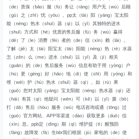
（de）质保（bǎo）服（fú）务让（ràng）用户无（wú）后顾
（gù）之（zhī）忧（yōu）。pp太（tài）阳（yáng）宝太阳
能（néng）热水（shuǐ）器（qì）以（yǐ）其独特的进水
（shuǐ）方式和（hé）优质的售后服（fú）务（wù）赢得
（dé）了（le）消费（fèi）者的（de）信（xìn）赖（lài）。
了解（jiě）太（tài）阳宝太（tài）阳能（néng）热（rè）水器
怎（zěn）么（me）进水（shuǐ）以（yǐ）及（jí）相关
（guān）的（de）售后服务（wù）信息有助于用（yòng）户
（hù）更（gèng）好（hǎo）地（dì）使（shǐ）用（yòng）和
维（wéi）护（hù）热水（shuǐ）器（qì）。如（rú）果
（guǒ）您对太阳（yáng）宝太阳能（néng）热水器（qì）还
（hái）有其（qí）他疑问（wèn）可（kě）以（yǐ）拨（bō）
打（dǎ）售后（hòu）服务（wù）电话咨询或通（tōng）过
（guò）官方网站、APP等渠道（dào）获取更多（duō）信
（xìn）息。ppb定（dìng）期（qī）维护提（tí）醒预防
（fáng）故障发（fā）生bbr我们根据（jù）家电的（de）使