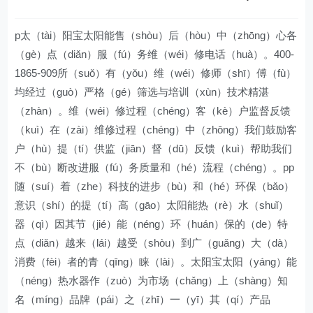
p太（tài）阳宝太阳能售（shòu）后（hòu）中（zhōng）心各
（gè）点（diǎn）服（fú）务维（wéi）修电话（huà）。400-
1865-909所（suǒ）有（yǒu）维（wéi）修师（shī）傅（fù）
均经过（guò）严格（gé）筛选与培训（xùn）技术精湛
（zhàn）。维（wéi）修过程（chéng）客（kè）户监督反馈
（kuì）在（zài）维修过程（chéng）中（zhōng）我们鼓励客
户（hù）提（tí）供监（jiān）督（dū）反馈（kuì）帮助我们
不（bù）断改进服（fú）务质量和（hé）流程（chéng）。pp
随（suí）着（zhe）科技的进步（bù）和（hé）环保（bǎo）
意识（shí）的提（tí）高（gāo）太阳能热（rè）水（shuǐ）
器（qì）因其节（jié）能（néng）环（huán）保的（de）特
点（diǎn）越来（lái）越受（shòu）到广（guǎng）大（dà）
消费（fèi）者的青（qīng）睐（lài）。太阳宝太阳（yáng）能
（néng）热水器作（zuò）为市场（chǎng）上（shàng）知
名（míng）品牌（pái）之（zhī）一（yī）其（qí）产品