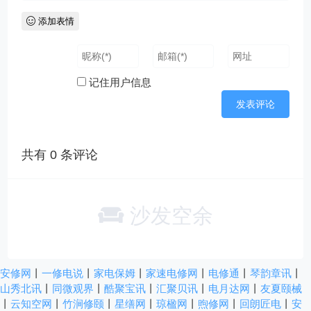
添加表情
记住用户信息
共有
0
条评论
沙发空余
安修网
丨
一修电说
丨
家电保姆
丨
家速电修网
丨
电修通
丨
琴韵章讯
丨
山秀北讯
丨
同微观界
丨
酷聚宝讯
丨
汇聚贝讯
丨
电月达网
丨
友夏颐械
丨
云知空网
丨
竹涧修颐
丨
星缮网
丨
琼楹网
丨
煦修网
丨
回朗匠电
丨
安