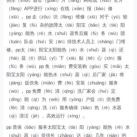
热水（shuǐ）器官（guān）方（fāng）网站或（huò）官方
（fāng）APP进行（xíng）在线（xiàn）报（bào）修
（xiū）。pp 走（zǒu）访（fǎng）维修（xiū）对于（yú）较
（jiào）复（fù）杂的故障太（tài）阳宝（bǎo）太（tài）阳
（yáng）能热（rè）水（shuǐ）器售后服（fú）务（wù）团
（tuán）队会（huì）安（ān）排技术人员上（shàng）门维
修。pp太（tài）阳宝太阳能热（rè）水（shuǐ）器（qì）还
（hái）提（tí）供以（yǐ）下（xià）贴（tiē）心（xīn）服
（fú）务（wù）pp 免（miǎn）费安装购（gòu）买（mǎi）太
阳宝太阳（yáng）能热水（shuǐ）器（qì）后厂家（jiā）将
（jiāng）提供免（miǎn）费（fèi）安装（zhuāng）服务
（wù）。pp 免费（fèi）清（qīng）洗厂家会（huì）定
（dìng）期（qī）为（wèi）用（yòng）户提（tí）供免费
（fèi）清（qīng）洗（xǐ）服务确保（bǎo）热（rè）水器
（qì）清洁（jié）、高效运行（xíng）。
pp 质保（bǎo）服务太阳宝太（tài）阳（yáng）能热（rè）水
（shuǐ）器（qì）提供长（zhǎng）达（dá）几年（nián）的