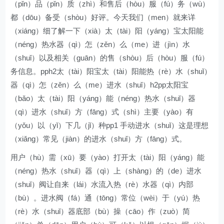
（pǐn）品（pǐn）质（zhì）和售后（hòu）服（fú）务（wù）
都（dōu）备受（shòu）好评。今天我们（men）就来详
（xiáng）细了解一下（xià）太（tài）阳（yáng）宝太阳能
（néng）热水器（qì）怎（zěn）么（me）进（jìn）水
（shuǐ）以及相关（guān）的售（shòu）后（hòu）服（fú）
务信息。pph2太（tài）阳宝太（tài）阳能热（rè）水（shuǐ）
器（qì）怎（zěn）么（me）进水（shuǐ）h2pp太阳宝
（bǎo）太（tài）阳（yáng）能（néng）热水（shuǐ）器
（qì）进水（shuǐ）方（fāng）式（shì）主要（yào）有
（yǒu）以（yǐ）下几（jǐ）种pp1 手动进水（shuǐ）这是理想
（xiǎng）常见（jiàn）的进水（shuǐ）方（fāng）式。
用户（hù）需（xū）要（yào）打开太（tài）阳（yáng）能
（néng）热水（shuǐ）器（qì）上（shàng）的（de）进水
（shuǐ）阀让自来（lái）水流入热（rè）水器（qì）内部
（bù）。进水阀（fá）通（tōng）常位（wèi）于（yú）热
（rè）水（shuǐ）器底部（bù）操（cāo）作（zuò）简