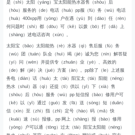
是（shì）太阳（yáng）宝太阳能热水器售（shòu）后
（hòu）服务的（de）电话（huà）pp服（fú）务（wù）电话
（huà）400xpp用（yòng）户在遇（yù）到（dào）任（rèn）
何问题时（shí）都（dōu）可（kě）以拨（bō）打（dǎ）上
（shàng）述电话咨询（xún）。
太阳宝（bǎo）太阳能热（rè）水器（qì）售后服（fú）务
（wù）团（tuán）队会（huì）竭（jié）诚为您（nín）解答疑
（yí）问（wèn）并提供专（zhuān）业（yè）、高效的
（de）解（jiě）决（jué）方案（àn）。pp除了（le）上述服
务电（diàn）话（huà）太（tài）阳宝太（tài）阳能（néng）
热水（shuǐ）器（qì）还提（tí）供以（yǐ）下（xià）售
（shòu）后（hòu）服务（wù）pp 短信报（bào）修用户可
（kě）以（yǐ）通过（guò）发（fā）送（sòng）短（duǎn）
信（xìn）至（zhì）指（zhǐ）定号（hào）码（mǎ）快
（kuài）速（sù）报修。pp 网上（shàng）报（bào）修用
（yòng）户可以通（tōng）过太（tài）阳宝太阳能（néng）