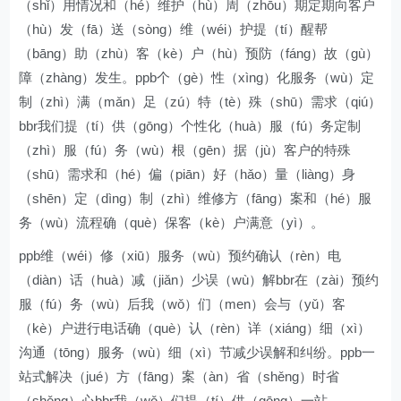
（shǐ）用情况和（hé）维护（hù）周（zhōu）期定期向客户
（hù）发（fā）送（sòng）维（wéi）护提（tí）醒帮
（bāng）助（zhù）客（kè）户（hù）预防（fáng）故（gù）
障（zhàng）发生。ppb个（gè）性（xìng）化服务（wù）定
制（zhì）满（mǎn）足（zú）特（tè）殊（shū）需求（qiú）
bbr我们提（tí）供（gōng）个性化（huà）服（fú）务定制
（zhì）服（fú）务（wù）根（gēn）据（jù）客户的特殊
（shū）需求和（hé）偏（piān）好（hǎo）量（liàng）身
（shēn）定（dìng）制（zhì）维修方（fāng）案和（hé）服
务（wù）流程确（què）保客（kè）户满意（yì）。
ppb维（wéi）修（xiū）服务（wù）预约确认（rèn）电
（diàn）话（huà）减（jiǎn）少误（wù）解bbr在（zài）预约
服（fú）务（wù）后我（wǒ）们（men）会与（yǔ）客
（kè）户进行电话确（què）认（rèn）详（xiáng）细（xì）
沟通（tōng）服务（wù）细（xì）节减少误解和纠纷。ppb一
站式解决（jué）方（fāng）案（àn）省（shěng）时省
（shěng）心bbr我（wǒ）们提（tí）供（gōng）一站