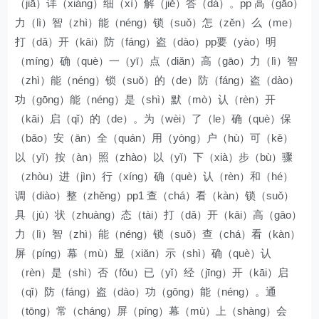
（jiā）详（xiáng）细（xì）解（jiě）答（dá）。pp 高（gāo）
力（lì）智（zhì）能（néng）锁（suǒ）怎（zěn）么（me）
打（dǎ）开（kāi）防（fáng）盗（dào）pp要（yào）明
（míng）确（què）一（yī）点（diǎn）高（gāo）力（lì）智
（zhì）能（néng）锁（suǒ）的（de）防（fáng）盗（dào）
功（gōng）能（néng）是（shì）默（mò）认（rèn）开
（kāi）启（qǐ）的（de）。为（wèi）了（le）确（què）保
（bǎo）安（ān）全（quán）用（yòng）户（hù）可（kě）
以（yǐ）按（àn）照（zhào）以（yǐ）下（xià）步（bù）骤
（zhòu）进（jìn）行（xíng）确（què）认（rèn）和（hé）
调（diào）整（zhěng）pp1 查（chá）看（kàn）锁（suǒ）
具（jù）状（zhuàng）态（tài）打（dǎ）开（kāi）高（gāo）
力（lì）智（zhì）能（néng）锁（suǒ）查（chá）看（kàn）
屏（píng）幕（mù）显（xiǎn）示（shì）确（què）认
（rèn）是（shì）否（fǒu）已（yǐ）经（jīng）开（kāi）启
（qǐ）防（fáng）盗（dào）功（gōng）能（néng）。通
（tōng）常（cháng）屏（píng）幕（mù）上（shàng）会