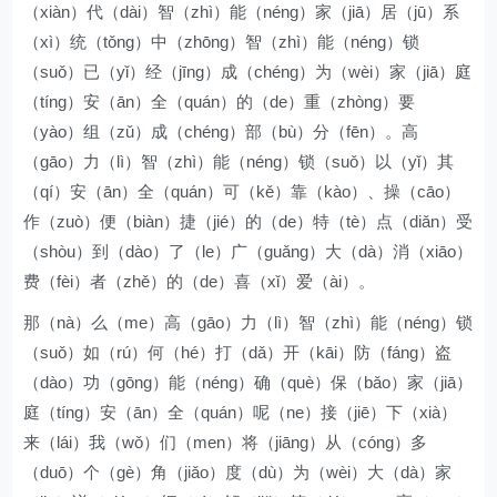
（xiàn）代（dài）智（zhì）能（néng）家（jiā）居（jū）系
（xì）统（tǒng）中（zhōng）智（zhì）能（néng）锁
（suǒ）已（yǐ）经（jīng）成（chéng）为（wèi）家（jiā）庭
（tíng）安（ān）全（quán）的（de）重（zhòng）要
（yào）组（zǔ）成（chéng）部（bù）分（fēn）。高
（gāo）力（lì）智（zhì）能（néng）锁（suǒ）以（yǐ）其
（qí）安（ān）全（quán）可（kě）靠（kào）、操（cāo）
作（zuò）便（biàn）捷（jié）的（de）特（tè）点（diǎn）受
（shòu）到（dào）了（le）广（guǎng）大（dà）消（xiāo）
费（fèi）者（zhě）的（de）喜（xǐ）爱（ài）。
那（nà）么（me）高（gāo）力（lì）智（zhì）能（néng）锁
（suǒ）如（rú）何（hé）打（dǎ）开（kāi）防（fáng）盗
（dào）功（gōng）能（néng）确（què）保（bǎo）家（jiā）
庭（tíng）安（ān）全（quán）呢（ne）接（jiē）下（xià）
来（lái）我（wǒ）们（men）将（jiāng）从（cóng）多
（duō）个（gè）角（jiǎo）度（dù）为（wèi）大（dà）家