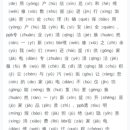
（de）用（yòng）户（hù）信（xìn）息（xī）和（hé）维
（wéi）修（xiū）数（shù）据（jù）进（jìn）行（xíng）加
（jiā）密（mì）处（chù）理（lǐ）确（què）保（bǎo）用
（yòng）户（hù）隐（yǐn）私（sī）安（ān）全（quán）。
ppb专（zhuān）业（yè）清（qīng）洁（jié）焕（huàn）然
（rán）一（yī）新（xīn）bbr维（wéi）修（xiū）之（zhī）余
（yú）我（wǒ）们（men）还（hái）提（tí）供（gōng）家
（jiā）电（diàn）专（zhuān）业（yè）清（qīng）洁（jié）
服（fú）务（wù）彻（chè）底（dǐ）清（qīng）除（chú）积
（jī）尘（chén）与（yǔ）污（wū）垢（gòu）让（ràng）您
（nín）的（de）家（jiā）电（diàn）不（bù）仅（jǐn）功
（gōng）能（néng）恢（huī）复（fù）更（gèng）焕
（huàn）然（rán）一（yī）新（xīn）提（tí）升（shēng）居
（jū）家（jiā）品（pǐn）质（zhì）。ppb透（tòu）明
（míng）报（bào）价（jià）拒（jù）绝（jué）隐（yǐn）形
（xíng）消（xiāo）费（fèi）bbr在（zài）家（jiā）电
（diàn）维（wéi）修（xiū）过（guò）程（chéng）中