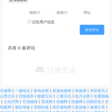
记住用户信息
共有
0
条评论
沙发空余
安修网
丨
一修电说
丨
家电保姆
丨
家速电修网
丨
电修通
丨
琴韵章讯
丨
山秀北讯
丨
同微观界
丨
酷聚宝讯
丨
汇聚贝讯
丨
电月达网
丨
友夏颐械
丨
云知空网
丨
竹涧修颐
丨
星缮网
丨
琼楹网
丨
煦修网
丨
回朗匠电
丨
安
电夏网
丨
修匠维修
丨
荣德快修
丨
家匠修电网
丨
家保修
丨
修通分享
丨