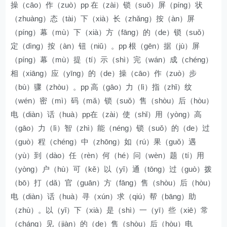
操（cāo）作（zuò）pp 在（zài）锁（suǒ）屏（píng）状
（zhuàng）态（tài）下（xià）长（zhǎng）按（àn）屏
（píng）幕（mù）下（xià）方（fāng）的（de）锁（suǒ）
定（dìng）按（àn）钮（niǔ）。pp 根（gēn）据（jù）屏
（píng）幕（mù）提（tí）示（shì）完（wán）成（chéng）
相（xiāng）应（yīng）的（de）操（cāo）作（zuò）步
（bù）骤（zhòu）。pp 高（gāo）力（lì）指（zhǐ）纹
（wén）密（mì）码（mǎ）锁（suǒ）售（shòu）后（hòu）
电（diàn）话（huà）pp在（zài）使（shǐ）用（yòng）高
（gāo）力（lì）智（zhì）能（néng）锁（suǒ）的（de）过
（guò）程（chéng）中（zhōng）如（rú）果（guǒ）遇
（yù）到（dào）任（rèn）何（hé）问（wèn）题（tí）用
（yòng）户（hù）可（kě）以（yǐ）通（tōng）过（guò）拨
（bō）打（dǎ）官（guān）方（fāng）售（shòu）后（hòu）
电（diàn）话（huà）寻（xún）求（qiú）帮（bāng）助
（zhù）。以（yǐ）下（xià）是（shì）一（yī）些（xiē）常
（cháng）见（jiàn）的（de）售（shòu）后（hòu）电