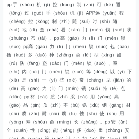
pp 手（shǒu）机（jī）控（kòng）制（zhì）可（kě）通
（tōng）过（guò）手（shǒu）机（jī）APP远（yuǎn）程
（chéng）控（kòng）制（zhì）随（suí）时（shí）随
（suí）地（dì）查（chá）看（kàn）门（mén）锁（suǒ）状
（zhuàng）态（tài）。pp 高（gāo）力（lì）门（mén）锁
（suǒ）pp高（gāo）力（lì）门（mén）锁（suǒ）包（bāo）
括（kuò）多（duō）种（zhǒng）类（lèi）型（xíng）如
（rú）防（fáng）盗（dào）门（mén）锁（suǒ）、室
（shì）内（nèi）门（mén）锁（suǒ）等（děng）以（yǐ）下
（xià）是（shì）一（yī）些（xiē）常（cháng）见（jiàn）的
（de）高（gāo）力（lì）门（mén）锁（suǒ）特（tè）点
（diǎn）pp 材（cái）质（zhì）采（cǎi）用（yòng）高
（gāo）品（pǐn）质（zhì）不（bù）锈（xiù）钢（gāng）材
（cái）质（zhì）耐（nài）腐（fǔ）蚀（shí）使（shǐ）用
（yòng）寿（shòu）命（mìng）长（zhǎng）。pp 安（ān）
全（quán）性（xìng）能（néng）多（duō）重（zhòng）安
（ān）全（quán）设（shè）计（jì）如（rú）防（fáng）撬