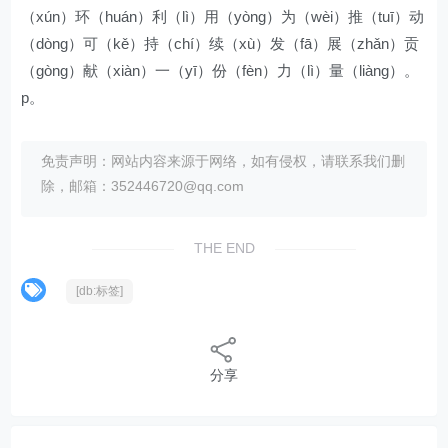
（xún）环（huán）利（lì）用（yòng）为（wèi）推（tuī）动
（dòng）可（kě）持（chí）续（xù）发（fā）展（zhǎn）贡
（gòng）献（xiàn）一（yī）份（fèn）力（lì）量（liàng）。
p。
免责声明：网站内容来源于网络，如有侵权，请联系我们删
除，邮箱：352446720@qq.com
THE END
[db:标签]
分享