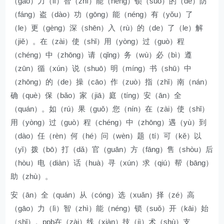
（gāo）力（lì）智（zhì）能（néng）锁（suǒ）的（de）防
（fáng）盗（dào）功（gōng）能（néng）有（yǒu）了
（le）更（gèng）深（shēn）入（rù）的（de）了（le）解
（jiě）。在（zài）使（shǐ）用（yòng）过（guò）程
（chéng）中（zhōng）请（qǐng）务（wù）必（bì）遵
（zūn）循（xún）说（shuō）明（míng）书（shū）中
（zhōng）的（de）操（cāo）作（zuò）指（zhǐ）南（nán）
确（què）保（bǎo）家（jiā）庭（tíng）安（ān）全
（quán）。如（rú）果（guǒ）您（nín）在（zài）使（shǐ）
用（yòng）过（guò）程（chéng）中（zhōng）遇（yù）到
（dào）任（rèn）何（hé）问（wèn）题（tí）可（kě）以
（yǐ）拨（bō）打（dǎ）官（guān）方（fāng）售（shòu）后
（hòu）电（diàn）话（huà）寻（xún）求（qiú）帮（bāng）
助（zhù）。
安（ān）全（quán）从（cóng）选（xuǎn）择（zé）高
（gāo）力（lì）智（zhì）能（néng）锁（suǒ）开（kāi）始
（shǐ）。ppb在（zài）线（xiàn）技（jì）术（shù）支