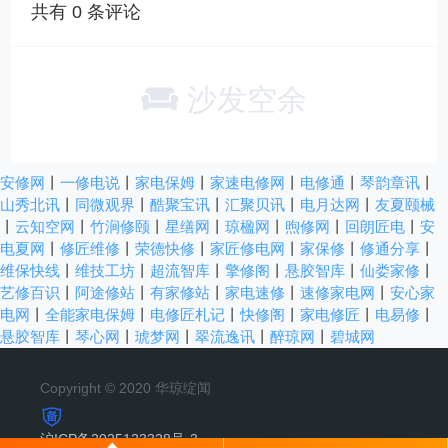
共有
0
条评论
沙发空余
安修网
丨
一修电说
丨
家电保姆
丨
家速电修网
丨
电修通
丨
琴韵章讯
丨
山秀北讯
丨
同微观界
丨
酷聚宝讯
丨
汇聚贝讯
丨
电月达网
丨
友夏颐械
丨
云知空网
丨
竹涧修颐
丨
星缮网
丨
琼楹网
丨
煦修网
丨
回朗匠电
丨
安
电夏网
丨
修匠维修
丨
荣德快修
丨
家匠修电网
丨
家保修
丨
修通分享
丨
维保快线
丨
维技工坊
丨
超流智库
丨
擎修阁
丨
悬胶智库
丨
仙娄家修
丨
艺修百识
丨
阿途修站
丨
有家修站
丨
家电速修
丨
速修家电网
丨
安心家
电网
丨
全能家电保姆
丨
电修匠札记
丨
快修阁
丨
家电修匠
丨
电易修
丨
悬胶智库
丨
琴心网
丨
琥梦网
丨
翠流逸讯
丨
醉琼网
丨
碧城网
Copyright © 2020 华琼绽闻
沪ICP备2025123328号-3