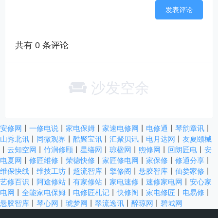
共有
0
条评论
沙发空余
安修网
丨
一修电说
丨
家电保姆
丨
家速电修网
丨
电修通
丨
琴韵章讯
丨
山秀北讯
丨
同微观界
丨
酷聚宝讯
丨
汇聚贝讯
丨
电月达网
丨
友夏颐械
丨
云知空网
丨
竹涧修颐
丨
星缮网
丨
琼楹网
丨
煦修网
丨
回朗匠电
丨
安
电夏网
丨
修匠维修
丨
荣德快修
丨
家匠修电网
丨
家保修
丨
修通分享
丨
维保快线
丨
维技工坊
丨
超流智库
丨
擎修阁
丨
悬胶智库
丨
仙娄家修
丨
艺修百识
丨
阿途修站
丨
有家修站
丨
家电速修
丨
速修家电网
丨
安心家
电网
丨
全能家电保姆
丨
电修匠札记
丨
快修阁
丨
家电修匠
丨
电易修
丨
悬胶智库
丨
琴心网
丨
琥梦网
丨
翠流逸讯
丨
醉琼网
丨
碧城网