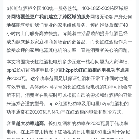
p长虹红酒柜全国400统一服务热线。400-1865-909跨区域服
务
网络覆盖更广我们建立了跨区域的服务
网络无论客户身处何
地都能享受到我们专业的家电维修服务。预约维修后保证48
小时内上门服务高效快捷。pp随着生活品质的提升红酒已经
成为越来越多家庭和商务场合的必备品。而长虹红酒柜作为一
款受欢迎的家用电器其电机的功率一直是消费者关心的问题。
本文将围绕长虹红酒柜电机多少瓦这一核心问题为大家详细。
pph2长虹红酒柜电机多少瓦h2
pp长虹红酒柜的电机功率通常
在
2030瓦。这个功率范围足以保证红酒柜正常工作同时也能
有效节能。具体到不同型号的长虹红酒柜电机的功率可能会有
所不同。消费者在购买时可以根据自己的需求和红酒柜的容量
来选择合适的型号。pph2红酒柜功率及用电量h2pp红酒柜的
功率通常在20100瓦具体功率在红酒柜的容量和制冷方式。
容量
越大功率越高。长
虹红酒柜的功率在2030瓦属于低功率
电器。在正常使用情况下红酒柜的日用电量051度这对于家庭