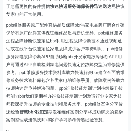
于急需更换的备件提
供快速快递服务确保备件迅速送达
尽快恢
复家电的正常使用。
ppb维修服务原厂配件直供品质保障bbr与家电品牌厂商合作确
保所有原厂配件直供保证维修品质与新机无异。ppb维修服务
远程故障诊断快速定位bbr利用远程故障诊断技术通过视频通
话或在线平台快速定位家电故障减少客户等待时间。ppb维修
服务家电故障诊断APP自助诊断bbr开发家电故障诊断APP用
户可通过APP自助检测家电问题快速定位故障类型为维修提供
参考。ppb维修服务技术资料库助力快速解决bbr建立全面的维
修服务技术资料库包含各类家电的维修手册、故障案例等助力
技师快速定位并解决问题。ppb维修技能培训计划持续提升技
师能力bbr我们定期举办维修技能培训计划邀请行业专家为技
师授课提升技师的专业技能和服务水平。ppb维修案例分享传
递经验
智慧bbr我们定
期发布维修案例分享将成功解决的复杂
案例整理成册供技师和客户学习参考传递经验智慧。
p。