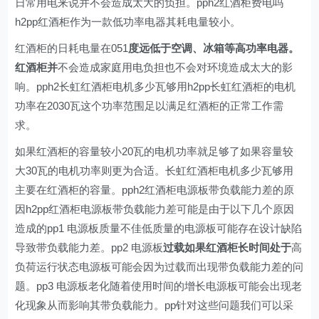
日常用电来说并不会造成太大的负担。pph2红酒柜费电吗
h2pp红酒柜作为一款低功率电器其耗电量较小。
红酒柜的日耗电量在051
度远低于空调、冰箱等高功率电器。
红酒柜并
不会造成家庭用电负担也不会对环境造成太大的影
响。pph2长虹红酒柜电机多少瓦够用h2pp长虹红酒柜的电机
功率在2030瓦这个功率范围足以满足红酒柜的正常工作需
求。
如果红酒柜的容量较小20瓦的电机功率就足够了如果容量较
大30瓦的电机功率则更为合适。长虹红酒柜电机多少瓦够用
主要在红酒柜的容量。pph2红酒柜电源板带负载能力差的原
因h2pp红酒柜电源板带负载能力差可能是由于以下几个原因
造成的pp1 电源板质量不佳低质量的电源板可能存在设计缺陷
导致带负载能力差。pp2 电源板
过载如果红酒柜长时间处于
高
负荷运行状态电源板可能会因为过载而出现带负载能力差的问
题。pp3 电源板老化随着使用时间的增长电源板可能会出现老
化现象从而影响其带负载能力。pp针对这些问题我们可以采