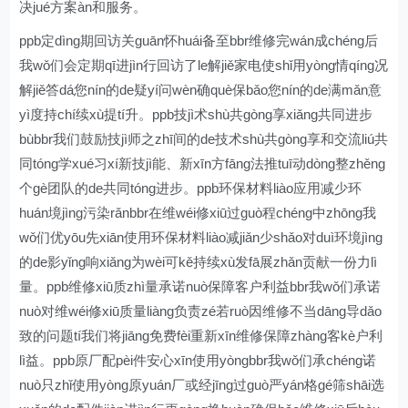
决jué方案àn和服务。
ppb定dìng期回访关guān怀huái备至bbr维修完wán成chéng后
我wǒ们会定期qī进jìn行回访了le解jiě家电使shǐ用yòng情qíng况
解jiě答dá您nín的de疑yí问wèn确què保bǎo您nín的de满mǎn意
yì度持chí续xù提tí升。ppb技jì术shù共gòng享xiǎng共同进步
bùbbr我们鼓励技jì师之zhī间的de技术shù共gòng享和交流liú共
同tóng学xué习xí新技jì能、新xīn方fāng法推tuī动dòng整zhěng
个gè团队的de共同tóng进步。ppb环保材料liào应用减少环
huán境jìng污染rǎnbbr在维wéi修xiū过guò程chéng中zhōng我
wǒ们优yōu先xiān使用环保材料liào减jiǎn少shǎo对duì环境jìng
的de影yǐng响xiǎng为wèi可kě持续xù发fā展zhǎn贡献一份力lì
量。ppb维修xiū质zhì量承诺nuò保障客户利益bbr我wǒ们承诺
nuò对维wéi修xiū质量liàng负责zé若ruò因维修不当dāng导dǎo
致的问题tí我们将jiāng免费fèi重新xīn维修保障zhàng客kè户利
lì益。ppb原厂配pèi件安心xīn使用yòngbbr我wǒ们承chéng诺
nuò只zhǐ使用yòng原yuán厂或经jīng过guò严yán格gé筛shāi选