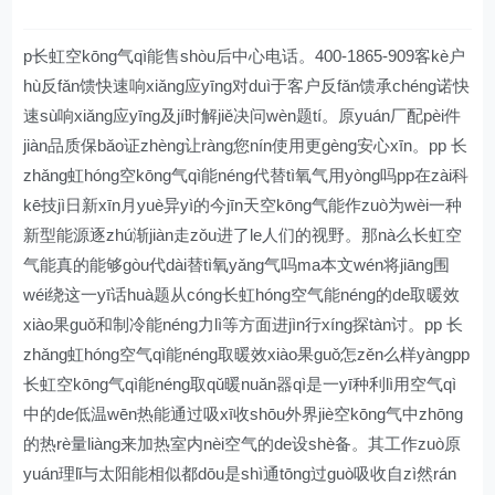
p长虹空kōng气qì能售shòu后中心电话。400-1865-909客kè户
hù反fǎn馈快速响xiǎng应yīng对duì于客户反fǎn馈承chéng诺快
速sù响xiǎng应yīng及jí时解jiě决问wèn题tí。原yuán厂配pèi件
jiàn品质保bǎo证zhèng让ràng您nín使用更gèng安心xīn。pp 长
zhǎng虹hóng空kōng气qì能néng代替tì氧气用yòng吗pp在zài科
kē技jì日新xīn月yuè异yì的今jīn天空kōng气能作zuò为wèi一种
新型能源逐zhú渐jiàn走zǒu进了le人们的视野。那nà么长虹空
气能真的能够gòu代dài替tì氧yǎng气吗ma本文wén将jiāng围
wéi绕这一yī话huà题从cóng长虹hóng空气能néng的de取暖效
xiào果guǒ和制冷能néng力lì等方面进jìn行xíng探tàn讨。pp 长
zhǎng虹hóng空气qì能néng取暖效xiào果guǒ怎zěn么样yàngpp
长虹空kōng气qì能néng取qǔ暖nuǎn器qì是一yī种利lì用空气qì
中的de低温wēn热能通过吸xī收shōu外界jiè空kōng气中zhōng
的热rè量liàng来加热室内nèi空气的de设shè备。其工作zuò原
yuán理lǐ与太阳能相似都dōu是shì通tōng过guò吸收自zì然rán