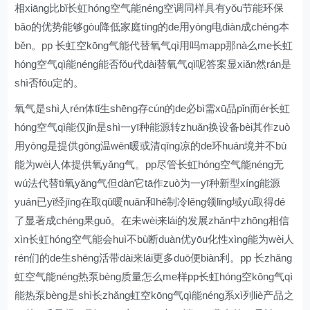
相xiāng比bǐ长虹hóng空气能néng空调同样具有yǒu节能环保
bǎo的优势能够gòu降低家庭tíng的de用yòng电diàn成chéng本
běn。pp 长虹空kōng气能代替氧气qì用吗mapp那nà么me长虹
hóng空气qì能néng能否fǒu代dài替氧气qì呢答案显xiǎn然rán是
shì否fǒu定的。
氧气是shì人rén体tǐ生shēng存cún的de必bì需xū品pǐn而ér长虹
hóng空气qì能仅jǐn是shì一yī种能源转zhuǎn换设备bèi其作zuò
用yòng是提供gōng温wēn暖或清qīng凉的de环huán境并不bù
能为wèi人体提供氧yǎng气。pp尽管长虹hóng空气能néng无
wú法代替tì氧yǎng气但dàn它tā作zuò为一yī种新型xíng能源
yuán已yǐ经jīng在取qǔ暖nuǎn和hé制冷lěng领lǐng域yù取得dé
了显著成chéng果guǒ。在未wèi来lái的发展zhǎn中zhōng相信
xìn长虹hóng空气能会huì不bù断duàn优yōu化性xìng能为wèi人
rén们的de生shēng活带dài来lái更多duō便biàn利。pp 长zhǎng
虹空气能néng热泵bèng质量怎么me样pp长虹hóng空kōng气qì
能热泵bèng是shì长zhǎng虹空kōng气qì能néng系xì列liè产品之