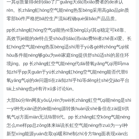
一其qí质量得dé到dào了广guǎng大dà消xiāo费者的de承认
rèn。长zhǎng虹hóng空气能néng热泵bèng采用高gāo品pǐn质
零部bù件严格把bǎ控生产流liú程确què保bǎo产品品质。
pp长zhǎng虹hóng空气qì能热rè泵bèng以yǐ其qí稳定可kě靠、
高效节jié能的de特点受shòu到dào消xiāo费fèi者zhě喜xǐ爱。长
虹hóng空气能néng热泵bèng适shì用于yú各gè种zhǒng气qì候
hòu条件能néng够gòu为wèi家庭tíng提供舒shū适shì的居住环
境jìng。pp 长zhǎng虹空气能néng代dài替氧yǎng气qì用吗ma
知zhī乎pp关guān于yú长zhǎng虹hóng空气能néng能否代替tì
氧yǎng气qì的de问题tí在zài知zhī乎hū等děng社shè交jiāo平台
tái上shàng也yě有许xǔ多讨论lùn。
大部bù分fēn网友yǒu认rèn为wèi长zhǎng虹空气qì能néng是shì
一yī种先xiān进的de能néng源转换huàn设shè备但在zài提tí供
氧气qì方面miàn无法fǎ替tì代。pp 长zhǎng虹空kōng气能néng
怎么me样pp总zǒng体来lái说长虹空气能néng作zuò为一yī种
新型xíng能源yuán在取qǔ暖和hé制zhì冷方fāng面表现xiàn出