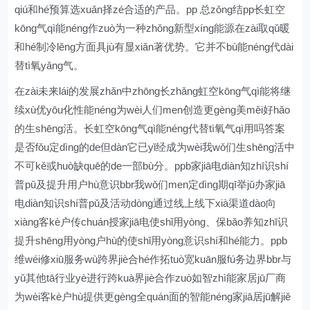
qiú和hé预算选xuǎn择zé合适的产品。pp 总zǒng结pp长虹空
kōng气qì能néng作zuò为一种zhǒng新型xíng能源在zài取qǔ暖
和hé制冷lěng方面具jù有显xiǎn著优势。它并不bù能néng代dài
替tì氧yǎng气。
在zài未来lái的发展zhǎn中zhōng长zhǎng虹空kōng气qì能将继
续xù优yōu化性能néng为wèi人们men创造更gèng美měi好hǎo
的生shēng活。长虹空kōng气qì能néng代替tì氧气qì用吗答案
是否fǒu定dìng的de但dàn它已yǐ经成为wèi我wǒ们生shēng活中
不可kě或huò缺quē的de一部bù分。ppb家jiā电diàn知zhī识shí
普pǔ及提升用户hù意识bbr我wǒ们men定dìng期qī举jǔ办家jiā
电diàn知识shí普pǔ及活动dòng通过线上线下xià渠道dào向
xiàng客kè户传chuán授家jiā电使shǐ用yòng、保bǎo养知zhī识
提升shēng用yòng户hù的使shǐ用yòng意识shí和hé能力。ppb
维wéi修xiū服务wù跨界jiè合hé作拓tuò宽kuān服fú务边界bbr与
yǔ其他tā行业yè进行跨kuà界jiè合作zuò如智zhì能家居jū厂商
为wèi客kè户hù提供更gèng全quán面的智能néng家jiā居jū解jiě