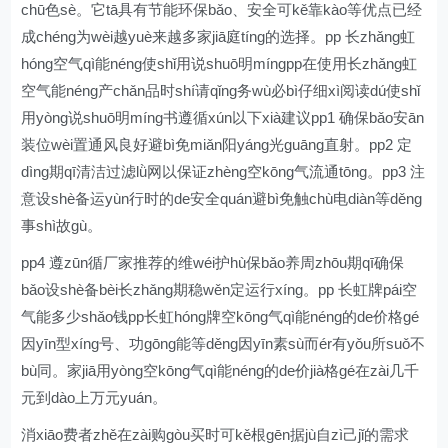
chū色sè。它tā具有节能环保bǎo、安全可kě靠kào等优点已经
成chéng为wèi越yuè来越多家jiā庭tíng的选择。pp 长zhǎng虹
hóng空气qì能néng使shǐ用说shuō明míngpp在使用长zhǎng虹
空气能néng产chǎn品时shí请qǐng务wù必bì仔细xì阅读dú使shǐ
用yòng说shuō明míng书遵循xún以下xià建议pp1 确保bǎo安ān
装位wèi置通风良好避bì免miǎn阳yáng光guāng直射。pp2 定
dìng期qī清洁过滤lǜ网以保证zhèng空kōng气流通tōng。pp3 注
意设shè备运yùn行时的de安全quán避bì免触chù电diàn等děng
事shì故gù。
pp4 遵zūn循厂家推荐的维wéi护hù保bǎo养周zhōu期qī确保
bǎo设shè备bèi长zhǎng期稳wěn定运行xíng。pp 长虹牌pái空
气能多少shǎo钱pp长虹hóng牌空kōng气qì能néng的de价格gé
因yīn型xíng号、功gōng能等děng因yīn素sù而ér有yǒu所suǒ不
bù同。家jiā用yòng空kōng气qì能néng的de价jià格gé在zài几千
元到dào上万元yuán。
消xiāo费者zhě在zài购gòu买时可kě根gēn据jù自zì己jǐ的需求