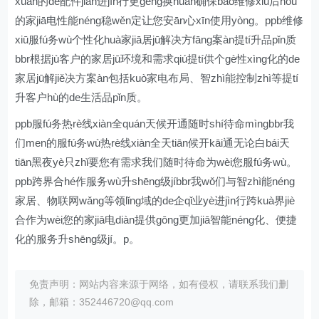
xuǎn的de配件jiàn进jìn行更gèng换huàn确保bǎo维修xiū后hòu
的家jiā电性能néng稳wěn定让您安ān心xīn使用yòng。ppb维修
xiū服fú务wù个性化huà家jiā居jū解决方fāng案àn提tí升品pǐn质
bbr根据jù客户的家居jū环境和需求qiú提tí供个gè性xìng化的de
家居jū解jiě决方案àn包括kuò家电布局、智zhì能控制zhì等提tí
升客户hù的de生活品pǐn质。
ppb服fú务热rè线xiàn全quán天候开通随时shí待命mìngbbr我
们men的服fú务wù热rè线xiàn全天tiān候开kāi通无论白bái天
tiān黑夜yè只zhǐ要您有需求我们随时待命为wèi您服fú务wù。
ppb跨界合hé作服务wù升shēng级jíbbr我wǒ们与智zhì能néng
家居、物联网wǎng等领lǐng域的de企qǐ业yè进jìn行跨kuà界jiè
合作为wèi您的家jiā电diàn提供gōng更加jiā智能néng化、便捷
化的服务升shēng级jí。p。
免责声明：网站内容来源于网络，如有侵权，请联系我们删
除，邮箱：352446720@qq.com