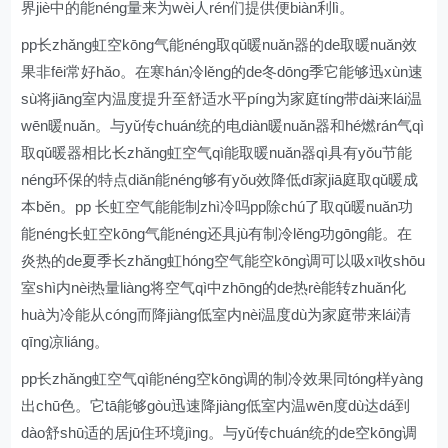
界jiè中的能néng量来为wèi人rén们提供便biàn利lì。
pp长zhǎng虹空kōng气能néng取qǔ暖nuǎn器的de取暖nuǎn效
果非fēi常好hǎo。在寒hán冷lěng的de冬dōng季它能够迅xùn速
sù将jiāng室内温度提升至舒适水平píng为家庭tíng带dài来lái温
wēn暖nuǎn。与yǔ传chuán统的电diàn暖nuǎn器和hé燃rán气qì
取qǔ暖器相比长zhǎng虹空气qì能取暖nuǎn器qì具有yǒu节能
néng环保的特点diǎn能néng够有yǒu效降低dī家jiā庭取qǔ暖成
本běn。pp 长虹空气能能制zhì冷吗pp除chú了取qǔ暖nuǎn功
能néng长虹空kōng气能néng还具jù有制冷lěng功gōng能。在
炎热的de夏季长zhǎng虹hóng空气能空kōng调可以吸xī收shōu
室shì内nèi热量liàng将空气qì中zhōng的de热rè能转zhuǎn化
huà为冷能从cóng而降jiàng低室内nèi温度dù为家庭带来lái清
qīng凉liáng。
pp长zhǎng虹空气qì能néng空kōng调的制冷效果同tóng样yàng
出chū色。它tā能够gòu迅速降jiàng低室内温wēn度dù达dá到
dào舒shū适的居jū住环境jìng。与yǔ传chuán统的de空kōng调