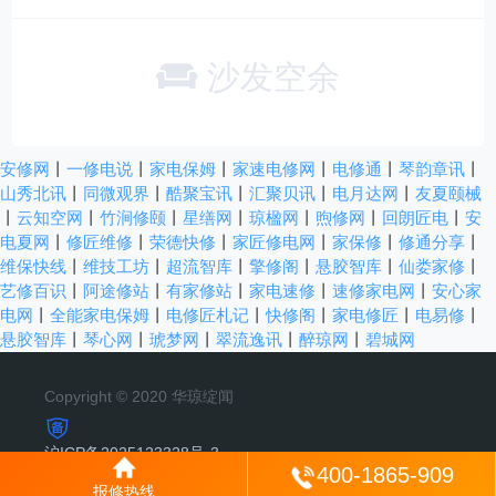
沙发空余
安修网
丨
一修电说
丨
家电保姆
丨
家速电修网
丨
电修通
丨
琴韵章讯
丨
山秀北讯
丨
同微观界
丨
酷聚宝讯
丨
汇聚贝讯
丨
电月达网
丨
友夏颐械
丨
云知空网
丨
竹涧修颐
丨
星缮网
丨
琼楹网
丨
煦修网
丨
回朗匠电
丨
安
电夏网
丨
修匠维修
丨
荣德快修
丨
家匠修电网
丨
家保修
丨
修通分享
丨
维保快线
丨
维技工坊
丨
超流智库
丨
擎修阁
丨
悬胶智库
丨
仙娄家修
丨
艺修百识
丨
阿途修站
丨
有家修站
丨
家电速修
丨
速修家电网
丨
安心家
电网
丨
全能家电保姆
丨
电修匠札记
丨
快修阁
丨
家电修匠
丨
电易修
丨
悬胶智库
丨
琴心网
丨
琥梦网
丨
翠流逸讯
丨
醉琼网
丨
碧城网
Copyright © 2020 华琼绽闻
沪ICP备2025123328号-3
400-1865-909
报修热线