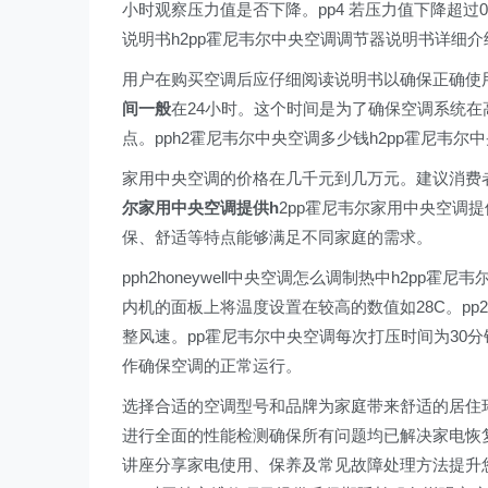
小时观察压力值是否下降。pp4 若压力值下降超过0
说明书h2pp霍尼韦尔中央空调调节器说明书详细
用户在购买空调后应仔细阅读说明书以确保正确使用
间一般
在24小时。这个时间是为了确保空调系统
点。pph2霍尼韦尔中央空调多少钱h2pp霍尼韦
家用中央空调的价格在几千元到几万元。建议消费
尔家用中央空调提供h
2pp霍尼韦尔家用中央空调
保、舒适等特点能够满足不同家庭的需求。
pph2honeywell中央空调怎么调制热中h2p
内机的面板上将温度设置在较高的数值如28C。pp
整风速。pp霍尼韦尔中央空调每次打压时间为30分
作确保空调的正常运行。
选择合适的空调型号和品牌为家庭带来舒适的居住环
进行全面的性能检测确保所有问题均已解决家电恢
讲座分享家电使用、保养及常见故障处理方法提升