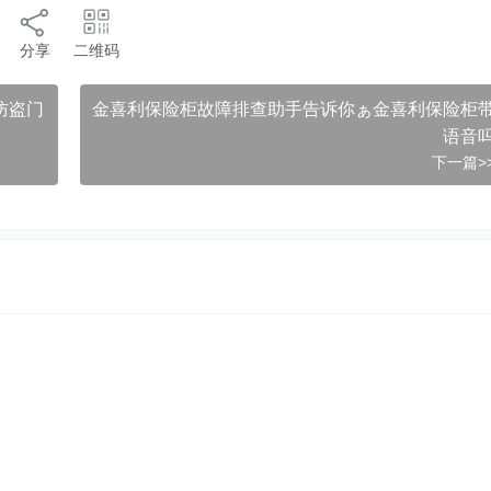
分享
二维码
防盗门
金喜利保险柜故障排查助手告诉你ぁ金喜利保险柜
语音
下一篇>