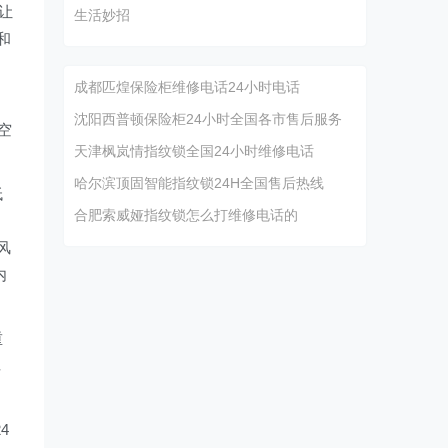
让
生活妙招
和
成都匹煌保险柜维修电话24小时电话
沈阳西普顿保险柜24小时全国各市售后服务
空
天津枫岚情指纹锁全国24小时维修电话
哈尔滨顶固智能指纹锁24H全国售后热线
低
合肥索威娅指纹锁怎么打维修电话的
风
内
重
4