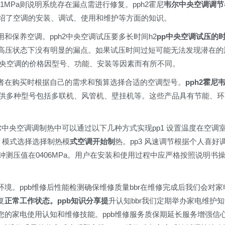
1MPa则说明系统存在漏点需进行修复。pph2霍尼
韦尔中央空调调节
介绍了空调的安装、调试、使用和维护等方面的知识。
和保养空调。pph2中央空调试压要多长时间h2
pp中央空调试压的
在高压状态下没有明显的漏点。如果试压时间过短可能无法发现潜在的
尔中央空调的价格因型号、功能、安装等因素而有所不同。
者在购买时根据自己的需求和预算选择合适的空调型号。
pph2霍尼
提供多种型号包括多联机、风管机、壁挂机等。这些产品具有节能、环
p霍尼韦尔中央空调调制热中可以通过以下几种方式实现pp1 设置温度在空调
2 模式选择选择制热模
式空调开始制
热。pp3 风速调节根据个人喜好
钟测压值在0406MPa。用户在安装和使用过程中应严格按照说明书
境。ppb维修后性能检测确保维修质量bbr在维修完成后我们会对家
复
正常工作状态。ppb知识分享提
升认知bbr我们定期举办家电维护
您的家电使用认知和维修技能。ppb维修服务质保期延长服务增强信