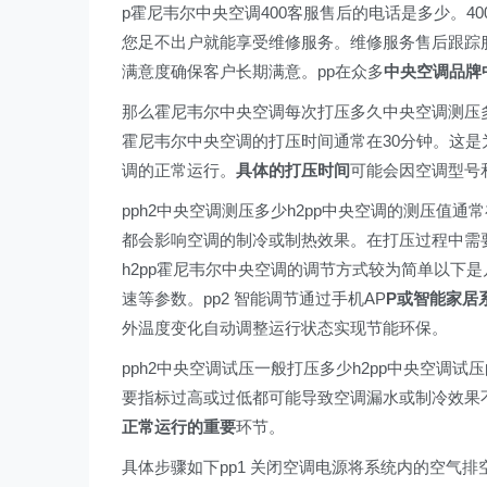
p霍尼韦尔中央空调400客服售后的电话是多少。40
您足不出户就能享受维修服务。维修服务售后跟踪
满意度确保客户长期满意。pp在众多
中央空调品牌
那么霍尼韦尔中央空调每次打压多久中央空调测压多少
霍尼韦尔中央空调的打压时间通常在30分钟。这
调的正常运行。
具体的打压时间
可能会因空调型号
pph2中央空调测压多少h2pp中央空调的测压值通
都会影响空调的制冷或制热效果。在打压过程中需要
h2pp霍尼韦尔中央空调的调节方式较为简单以下是
速等参数。pp2 智能调节通过手机AP
P或智能家居
外温度变化自动调整运行状态实现节能环保。
pph2中央空调试压一般打压多少h2pp中央空调试
要指标过高或过低都可能导致空调漏水或制冷效果不佳
正常运行的重要
环节。
具体步骤如下pp1 关闭空调电源将系统内的空气排空。