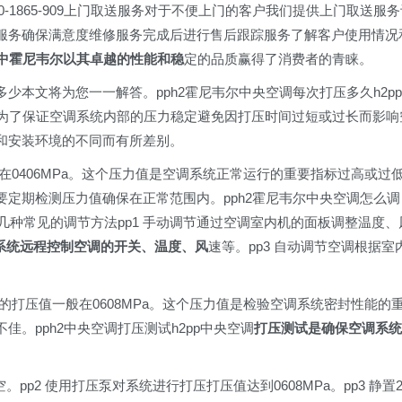
0-1865-909上门取送服务对于不便上门的客户我们提供上门取送服务
服务确保满意度维修服务完成后进行售后跟踪服务了解客户使用情况
中霍尼韦尔以其卓越的性能和稳
定的品质赢得了消费者的青睐。
本文将为您一一解答。pph2霍尼韦尔中央空调每次打压多久h2pp
是为了保证空调系统内部的压力稳定避免因打压时间过短或过长而影响
和安装环境的不同而有所差别。
常在0406MPa。这个压力值是空调系统正常运行的重要指标过高或过
定期检测压力值确保在正常范围内。pph2霍尼韦尔中央空调怎么调
几种常见的调节方法pp1 手动调节通过空调室内机的面板调整温度、
系统远程控制空调的开关、温度、风
速等。pp3 自动调节空调根据室
压的打压值一般在0608MPa。这个压力值是检验空调系统密封性能的
。pph2中央空调打压测试h2pp中央空调
打压测试是确保空调系统
pp2 使用打压泵对系统进行打压打压值达到0608MPa。pp3 静置2