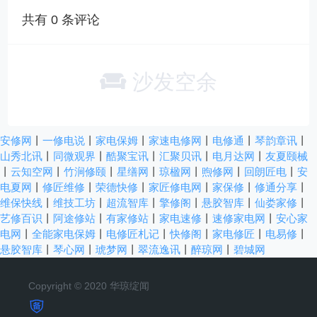
共有
0
条评论
沙发空余
安修网
丨
一修电说
丨
家电保姆
丨
家速电修网
丨
电修通
丨
琴韵章讯
丨
山秀北讯
丨
同微观界
丨
酷聚宝讯
丨
汇聚贝讯
丨
电月达网
丨
友夏颐械
丨
云知空网
丨
竹涧修颐
丨
星缮网
丨
琼楹网
丨
煦修网
丨
回朗匠电
丨
安
电夏网
丨
修匠维修
丨
荣德快修
丨
家匠修电网
丨
家保修
丨
修通分享
丨
维保快线
丨
维技工坊
丨
超流智库
丨
擎修阁
丨
悬胶智库
丨
仙娄家修
丨
艺修百识
丨
阿途修站
丨
有家修站
丨
家电速修
丨
速修家电网
丨
安心家
电网
丨
全能家电保姆
丨
电修匠札记
丨
快修阁
丨
家电修匠
丨
电易修
丨
悬胶智库
丨
琴心网
丨
琥梦网
丨
翠流逸讯
丨
醉琼网
丨
碧城网
Copyright © 2020 华琼绽闻