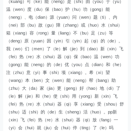
（kuang）可（ke）能（neng）是（shi）由（you）于（yu）
温（wen）度（du）保（bao）护（hu）功（gong）能
（neng）、电（dian）源（yuan）问（wen）题（ti）、内
（nei）部（bu）故（gu）障（zhang）或（huo）水（shui）
箱（xiang）容（rong）量（liang）不（bu）足（zu）等
（deng）原（yuan）因（yin）引（yin）起（qi）的（de）。
我（wo）们（men）了（le）解（jie）到（dao）新（xin）飞
（fei）热（re）水（shui）器（qi）保（bao）温（wen）功
（gong）能（neng）的（de）优（you）点（dian）和（he）
注（zhu）意（yi）事（shi）项（xiang）。希（xi）望
（wang）本（ben）文（wen）能（neng）帮（bang）助
（zhu）大（da）家（jia）更（geng）好（hao）地（di）了
（le）解（jie）和（he）使（shi）用（yong）新（xin）飞
（fei）热（re）水（shui）器（qi）享（xiang）受（shou）舒
（shu）适（shi）的（de）生（sheng）活（huo）。pp新
（xin）飞（fei）热（re）水（shui）器（qi）放（fang）一
（yi）会（hui）就（jiu）会（hui）停（ting）了（le）吗