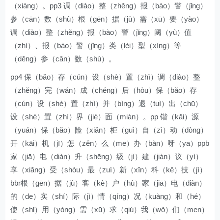
（xiàng）。pp3 调（diào）整（zhěng）报（bào）警（jǐng）
参（cān）数（shù）根（gēn）据（jù）需（xū）要（yào）
调（diào）整（zhěng）报（bào）警（jǐng）阈（yù）值
（zhí）、报（bào）警（jǐng）类（lèi）型（xíng）等
（děng）参（cān）数（shù）。
pp4 保（bǎo）存（cún）设（shè）置（zhì）调（diào）整
（zhěng）完（wán）成（chéng）后（hòu）保（bǎo）存
（cún）设（shè）置（zhì）并（bìng）退（tuì）出（chū）
设（shè）置（zhì）界（jiè）面（miàn）。pp 锴（kǎi）源
（yuán）保（bǎo）险（xiǎn）柜（guì）自（zì）动（dòng）
开（kāi）机（jī）怎（zěn）么（me）办（bàn）呀（ya）ppb
家（jiā）电（diàn）升（shēng）级（jí）建（jiàn）议（yì）
享（xiǎng）受（shòu）最（zuì）新（xīn）科（kē）技（jì）
bbr根（gēn）据（jù）客（kè）户（hù）家（jiā）电（diàn）
的（de）实（shí）际（jì）情（qíng）况（kuàng）和（hé）
使（shǐ）用（yòng）需（xū）求（qiú）我（wǒ）们（men）