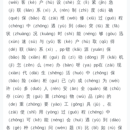
（wèi）客（kè）户（hù）设（shè）立（lì）紧（jǐn）急
（jí）联（lián）系（xì）人（rén）制（zhì）度（dù）确
（què）保（bǎo）在（zài）维（wéi）修（xiū）过（guò）程
（chéng）中（zhōng）遇（yù）到（dào）突（tū）发（fā）
状（zhuàng）况（kuàng）时（shí）能（néng）够（gòu）迅
（xùn）速（sù）与（yǔ）客（kè）户（hù）取（qǔ）得
（dé）联（lián）系（xì）。pp 锴（kǎi）源（yuán）保
（bǎo）险（xiǎn）柜（guì）自（zì）动（dòng）开（kāi）机
（jī）怎（zěn）么（me）办（bàn）呀（ya）pp在（zài）现
（xiàn）代（dài）生（shēng）活（huó）中（zhōng）保
（bǎo）险（xiǎn）柜（guì）已（yǐ）成（chéng）为（wèi）
许（xǔ）多（duō）人（rén）安（ān）全（quán）储（chǔ）
存（cún）贵（guì）重（zhòng）物（wù）品（pǐn）的
（de）重（zhòng）要（yào）工（gōng）具（jù）。在
（zài）使（shǐ）用（yòng）过（guò）程（chéng）中
（zhōng）可（kě）能（néng）会（huì）遇（yù）到（dào）
各（gè）种（zhǒng）问（wèn）题（tí）比（bǐ）如（rú）保