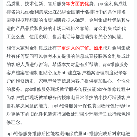
品质量、技术创新、售后服务
等方面的优
势。pp 金利集成灶
排名第几pp金利集成灶在品牌全国前十名排行中的具体排名
需要根据理想新的市场调研数据来确定。金利集成灶凭借其先
进的产品品质和良好的市场口碑排名靠前。pp金利集成灶代
工怎么查、使用说明、售后电话等都是消费者关心的问题。
相信大家对金利集成灶有
了更深入的了解。如果
您对金利集成
灶有任何疑问可以参考本文提供的信息或直接联系金利集成灶
的客服人员进行咨询。希望本文对您有所帮助。ppb维修服务
客户档案管理制度贴心服务bbr建立客户档案管理制度记录客
户的维修历史、家电型号等信息为客户提供更加贴心、个性化
的服务。ppb维修服务现场教学服务传授技能bbr在维修过程中
为客户提供现场教学服务传授家电日常维护的小技巧增强客户
自我解决问题的能力。ppb维修服务环保包装回收绿色行动bbr
对更换下的旧配件包装进行回收处理减少环境污染践行绿色维
修理念。
ppb维修服务维修后性能检测确保质量bbr维修完成后对家电进