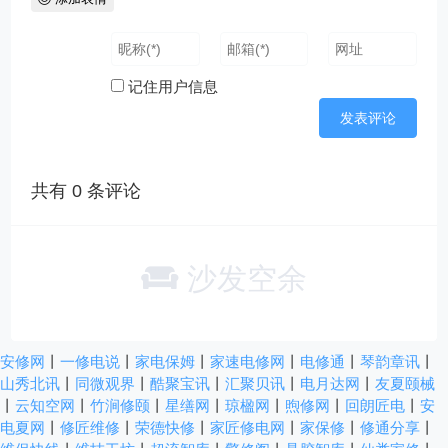
记住用户信息
共有
0
条评论
沙发空余
安修网
丨
一修电说
丨
家电保姆
丨
家速电修网
丨
电修通
丨
琴韵章讯
丨
山秀北讯
丨
同微观界
丨
酷聚宝讯
丨
汇聚贝讯
丨
电月达网
丨
友夏颐械
丨
云知空网
丨
竹涧修颐
丨
星缮网
丨
琼楹网
丨
煦修网
丨
回朗匠电
丨
安
电夏网
丨
修匠维修
丨
荣德快修
丨
家匠修电网
丨
家保修
丨
修通分享
丨