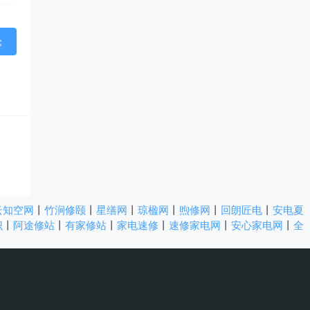
云知空网
丨
竹涧修颐
丨
星缮网
丨
琼楹网
丨
煦修网
丨
回朗匠电
丨
安电夏
识
丨
阿途修站
丨
有家修站
丨
家电速修
丨
速修家电网
丨
安心家电网
丨
全