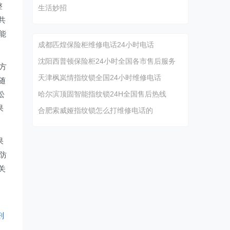
整
生活妙招
共
能
成都匹煌保险柜维修电话24小时电话
沈阳西普顿保险柜24小时全国各市售后服务
方
天津枫岚情指纹锁全国24小时维修电话
随
松
哈尔滨顶固智能指纹锁24H全国售后热线
果
合肥索威娅指纹锁怎么打维修电话的
果
防
关
剂