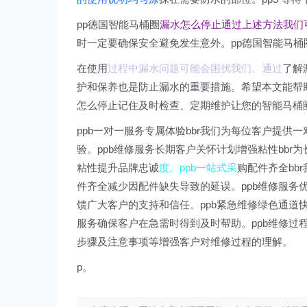
pp德国智能马桶圈
漏水怎么停止通过上述方法我们
时一定要确保安全避免发生意外。pp德国智能马
在使用
过程中漏水问题可能会困扰我们。通过
了解
护和保养也是防止漏水的重要措施。希望本文能帮
怎么停止记住及时检查、定期维护让您的智能马桶
ppb一对一服务专属体验bbr我们为每位客户提
验。ppb维修服务长期客户关怀计划增强粘性bb
粘性提升品牌忠诚
度。ppb一站式采
购配件齐全bb
件齐全减少因配件缺失导致的延误。ppb维修服务
馈广大客户的支持和信任。ppb紧急维修绿色通道
服务确保客户在急需时得到及时帮助。ppb维修过
步骤及注意事项等增强客户对维修过程的理解。
p。