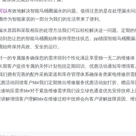
可以
有效地解决智能马桶圈漏水的问题。值得注意的是在处理漏水问
桶圈作为智能家居的一部分为我们的生活带来了便利。
漏水原因和采取相应的处理方法我们可以轻松解决这一问题。定期的
助到您让您的智能马桶圈始终保持理想佳状态。pp德国智能马桶圈漏
圈始终保持高效、安全的运行。
供一对一的专属服务确保您的需求得到个性化满足享受独一无二的维修体
r为长期客户提供专属的关怀计划包括定期回访、优惠活动通知等增强客
r我们拥有完善的配件采购渠道和库存管理体系确保各类家电维修所需
优惠活动回馈客户bbr我们定期推出维修服务优惠活动如打折、赠品等
快速响应需求bbr对于紧急维修需求我们设立绿色通道优先安排技师上
程讲解增强客户理解bbr在维修过程中技师会向客户讲解故障原因、维