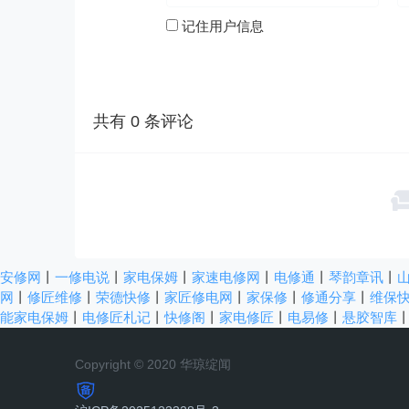
记住用户信息
共有
0
条评论
安修网
丨
一修电说
丨
家电保姆
丨
家速电修网
丨
电修通
丨
琴韵章讯
丨
网
丨
修匠维修
丨
荣德快修
丨
家匠修电网
丨
家保修
丨
修通分享
丨
维保
能家电保姆
丨
电修匠札记
丨
快修阁
丨
家电修匠
丨
电易修
丨
悬胶智库
Copyright © 2020 华琼绽闻