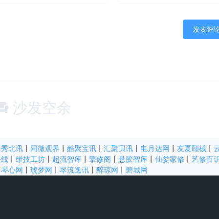
沙发空余
山秀北讯
丨
同微观界
丨
酷聚宝讯
丨
汇聚贝讯
丨
电月达网
丨
友夏颐械
丨
快线
丨
维技工坊
丨
超流智库
丨
擎修阁
丨
悬胶智库
丨
仙娄家修
丨
艺修百
丨
琴心网
丨
琥梦网
丨
翠流逸讯
丨
醉琼网
丨
碧城网