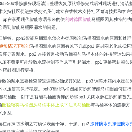
1865-909维修服务现场清洁整理恢复原状维修完成后对现场进行清洁
术支持社区促进技术交流我们建立在线技术支持社区邀请技师和客户
。pp在享受现代智能家居带来的便
利时德国智能
马桶圈因其独特的功
会遇到智能马桶圈漏水的问题。
解答。pph3智能马桶漏水怎么办德国智能马桶圈漏水的原因和处理
通常情况下智能
马桶圈漏水的原因有以下几点pp1 密封圈老化或损坏
坏导致漏水。pp2 连接管道松动马桶圈与马桶本体的连接管道如果
水压不稳定可能导致水流控制不当从而引起漏水。pp1 更换密封圈如
的密封圈进行更换。
导致的漏水需要检查管道连接处确保其紧固。pp3 调整水箱内水压如
水压使其保持稳定。pph3智能马桶圈如何拆卸智能马桶圈如何进行
能马桶圈。以下是智能马桶圈拆卸的步骤pp1 关闭水源在拆卸前首先
桶
圈轻轻将马桶圈从马桶本体上取下注意马桶圈
与马桶本体的连接方
水原因。
表面在涂抹防水剂之前确保表面干净、干燥。pp2
涂抹防水剂按照防水
待干燥涂抹完成后等待防水剂干燥。