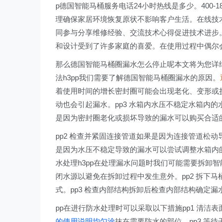
p德国智能马桶服务电话24小时热线是多少。400-
理确保家居环境恢复原状不影响客户生活。在线技
同参与分享维修经验、交流技术心得促进技术进步
和设计受到了许多家庭的喜爱。在使用过程中偶尔
那么德国智能马桶圈漏水怎么停止呢本文将为您详细
法h3pp我们需要了解德国智能马桶圈漏水的原因。
着使用时间的增长密封圈可能会出现老化、变形或损
动也会引起漏水。pp3 水箱内水压不稳定水箱内的
是因为密封圈老化或损坏导致的漏水可以购买合适
pp2 检查并紧固连接管道如果是因为连接管道松动
是因为水压不稳定导致的漏水可以尝试调整水箱内的
水处理h3pp在处理漏水问题时我们可能需要拆卸智
闭水源以避免在拆卸过程中发生意外。pp2 拆下马
式。pp3 检查内部结构拆卸后检查内部结构确定漏
pp在进行防水处理时可以采取以下措施pp1 清洁
的使用说明均匀涂
抹在需要防水的部位。pp3 等