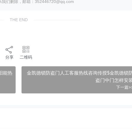
除，邮箱：352446720@qq.com
THE END
分享
二维码
阳能热
金凯德锁防盗门人工客服热线咨询传授$金凯德锁
盗门中门怎样安
下一篇>