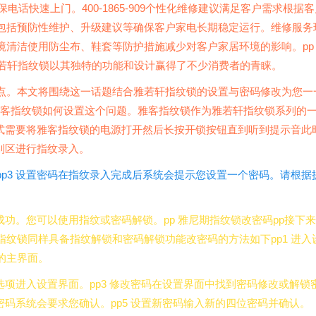
电话快速上门。400-1865-909个性化维修建议满足客户需求根据客
包括预防性维护、升级建议等确保客户家电长期稳定运行。维修服务
境清洁使用防尘布、鞋套等防护措施减少对客户家居环境的影响。pp
雅若轩指纹锁以其独特的功能和设计赢得了不少消费者的青睐。
点。本文将围绕这一话题结合雅若轩指纹锁的设置与密码修改为您一
下雅客指纹锁如何设置这个问题。雅客指纹锁作为雅若轩指纹锁系列的
模式需要将雅客指纹锁的电源打开然后长按开锁按钮直到听到提示音此
识别区进行指纹录入。
p3 设置密码在指纹录入完成后系统会提示您设置一个密码。请根据
成功。您可以使用指纹或密码解锁。pp 雅尼期指纹锁改密码pp接下来
纹锁同样具备指纹解锁和密码解锁功能改密码的方法如下pp1 进入
的主界面。
选项进入设置界面。pp3 修改密码在设置界面中找到密码修改或解锁
密码系统会要求您确认。pp5 设置新密码输入新的四位密码并确认。