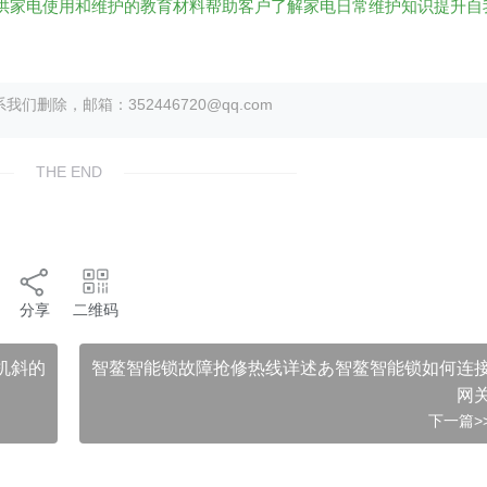
r提供家电使用和维护的教育材料帮助客户了解家电日常维护知识提升自
除，邮箱：352446720@qq.com
THE END
分享
二维码
机斜的
智鳌智能锁故障抢修热线详述あ智鳌智能锁如何连
网
下一篇>