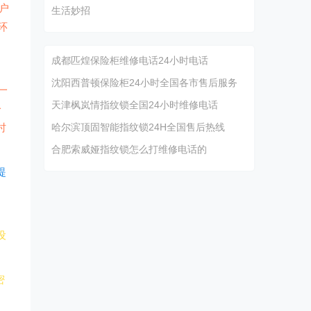
户
生活妙招
环
成都匹煌保险柜维修电话24小时电话
沈阳西普顿保险柜24小时全国各市售后服务
一
天津枫岚情指纹锁全国24小时维修电话
一
时
哈尔滨顶固智能指纹锁24H全国售后热线
合肥索威娅指纹锁怎么打维修电话的
提
设
密