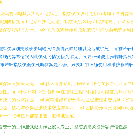
功。
会锁死吗的问题其实大可不必担心。指纹锁在设计之初就考虑了各种异
防措施pp1 定期维护定期清洁指纹识别区确保指纹清晰。pp2 备
保存好以防万一。pp3 避免频繁操作避免频繁使用指纹解锁或密码
况如指纹识别失败或密码输入错误请及时处理以免造成锁死。pp雅若轩
出现的异常情况因此锁死的情况极为罕见。只要正确使用雅若轩指纹
pp雅若轩指纹锁会锁死吗答案是不会。只要我们正确使用和维护雅若
保家庭安全无忧。ppb社区服务站贴近居民bbr我们在多个社区设立
性。ppb环保材料绿色维修bbr在维修过程中我们尽可能使用环保材
我们的地球家园。ppb家电维修知识分享社区促进技术交流bbr我们
验、技巧与心得促进技术交流与学习。ppb团队协作高效协同bbr我
每一个维修任务都能迅速、准确地完成。
均穿着统一的工作服佩戴工作证展现专业、整洁的形象提升客户信任感。