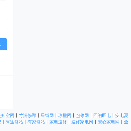
云知空网
丨
竹涧修颐
丨
星缮网
丨
琼楹网
丨
煦修网
丨
回朗匠电
丨
安电夏
识
丨
阿途修站
丨
有家修站
丨
家电速修
丨
速修家电网
丨
安心家电网
丨
全