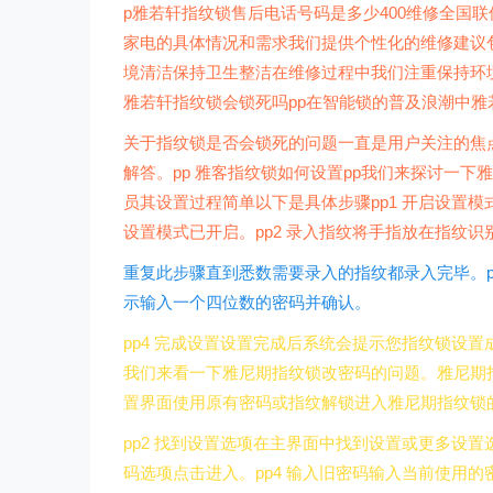
p雅若轩指纹锁售后电话号码是多少400维修全国联保
家电的具体情况和需求我们提供个性化的维修建议
境清洁保持卫生整洁在维修过程中我们注重保持环
雅若轩指纹锁会锁死吗pp在智能锁的普及浪潮中
关于指纹锁是否会锁死的问题一直是用户关注的焦
解答。pp 雅客指纹锁如何设置pp我们来探讨一
员其设置过程简单以下是具体步骤pp1 开启设置
设置模式已开启。pp2 录入指纹将手指放在指纹
重复此步骤直到悉数需要录入的指纹都录入完毕。p
示输入一个四位数的密码并确认。
pp4 完成设置设置完成后系统会提示您指纹锁设置
我们来看一下雅尼期指纹锁改密码的问题。雅尼期指
置界面使用原有密码或指纹解锁进入雅尼期指纹锁
pp2 找到设置选项在主界面中找到设置或更多设置
码选项点击进入。pp4 输入旧密码输入当前使用的