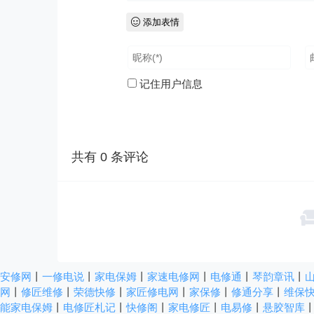
添加表情
记住用户信息
共有
0
条评论
安修网
丨
一修电说
丨
家电保姆
丨
家速电修网
丨
电修通
丨
琴韵章讯
丨
网
丨
修匠维修
丨
荣德快修
丨
家匠修电网
丨
家保修
丨
修通分享
丨
维保
能家电保姆
丨
电修匠札记
丨
快修阁
丨
家电修匠
丨
电易修
丨
悬胶智库