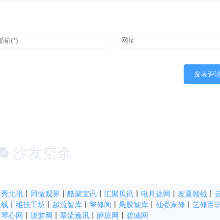
沙发空余
山秀北讯
丨
同微观界
丨
酷聚宝讯
丨
汇聚贝讯
丨
电月达网
丨
友夏颐械
丨
快线
丨
维技工坊
丨
超流智库
丨
擎修阁
丨
悬胶智库
丨
仙娄家修
丨
艺修百
丨
琴心网
丨
琥梦网
丨
翠流逸讯
丨
醉琼网
丨
碧城网