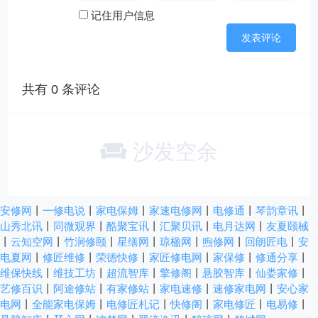
记住用户信息
共有
0
条评论
沙发空余
安修网
丨
一修电说
丨
家电保姆
丨
家速电修网
丨
电修通
丨
琴韵章讯
丨
山秀北讯
丨
同微观界
丨
酷聚宝讯
丨
汇聚贝讯
丨
电月达网
丨
友夏颐械
丨
云知空网
丨
竹涧修颐
丨
星缮网
丨
琼楹网
丨
煦修网
丨
回朗匠电
丨
安
电夏网
丨
修匠维修
丨
荣德快修
丨
家匠修电网
丨
家保修
丨
修通分享
丨
维保快线
丨
维技工坊
丨
超流智库
丨
擎修阁
丨
悬胶智库
丨
仙娄家修
丨
艺修百识
丨
阿途修站
丨
有家修站
丨
家电速修
丨
速修家电网
丨
安心家
电网
丨
全能家电保姆
丨
电修匠札记
丨
快修阁
丨
家电修匠
丨
电易修
丨