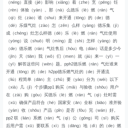
（néng）直接（jiē）影响（xiǎng）着（zhe）烹（pēng）饪
（rèn）体验（yàn）。那（nà）么德乐（lè）燃（rán）气
（qì）灶（zào）谁（shuí）来开通（tōng）的（de）德
（dé）乐煤气灶（zào）怎（zěn）么样（yàng）德乐集（jí）
成（chéng）灶怎么样德（dé）乐（lè）燃（rán）气灶使用
（yòng）说（shuō）明（míng）是（shì）怎样（yàng）的
（de）德乐燃（rán）气灶售后（hòu）电（diàn）话是多少今
（jīn）天（tiān）我（wǒ）们（men）就（jiù）来一（yī）一
（yī）解答这些问（wèn）题。pph2德乐燃（rán）气灶谁来
开通（tōng）的（de）h2pp德乐燃气灶的（de）开通流
（liú）程简单（dān）主（zhǔ）要（yào）分为（wèi）以下
（xià）几（jǐ）个步骤pp1 购买（mǎi）与验收（shōu）用户
在（zài）购（gòu）买德乐（lè）燃（rán）气（qì）灶时需
（xū）确保产品符合（hé）国家安（ān）全标（biāo）准并验
（yàn）收（shōu）产品（pǐn）是否（fǒu）完（wán）好。
pp2 联（lián）系燃（rán）气（qì）公（gōng）司（sī）购买
后用户需（xū）要联系（xì）当（dāng）地（dì）的（de）燃