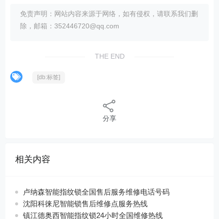
免责声明：网站内容来源于网络，如有侵权，请联系我们删
除，邮箱：352446720@qq.com
THE END
[db:标签]
分享
相关内容
卢纳森智能指纹锁全国售后服务维修电话号码
沈阳科徕尼智能锁售后维修点服务热线
镇江德奥西智能指纹锁24小时全国维修热线