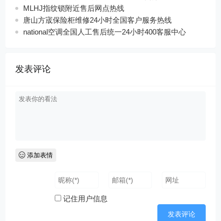
MLHJ指纹锁附近售后网点热线
唐山方宬保险柜维修24小时全国客户服务热线
national空调全国人工售后统一24小时400客服中心
发表评论
添加表情
记住用户信息