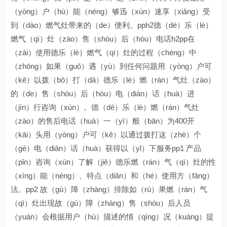
（yòng）户（hù）能（néng）够迅（xùn）速享（xiǎng）受
到（dào）燃气灶带来的（de）便利。pph2德（dé）乐（lè）
燃气（qì）灶（zào）售（shòu）后（hòu）电话h2pp在
（zài）使用德乐（lè）燃气（qì）灶的过程（chéng）中
（zhōng）如果（guǒ）遇（yù）到任何问题用（yòng）户可
（kě）以拨（bō）打（dǎ）德乐（lè）燃（rán）气灶（zào）
的（de）售（shòu）后（hòu）电（diàn）话（huà）进
（jìn）行咨询（xún）。德（dé）乐（lè）燃（rán）气灶
（zào）的售后电话（huà）一（yī）般（bān）为400开
（kāi）头用（yòng）户可（kě）以通过拨打这（zhè）个
（gè）电（diàn）话（huà）获得以（yǐ）下服务pp1 产品
（pǐn）咨询（xún）了解（jiě）德乐燃（rán）气（qì）灶的性
（xìng）能（néng）、特点（diǎn）和（hé）使用方（fāng）
法。pp2 故（gù）障（zhàng）排除如（rú）果燃（rán）气
（qì）灶出现故（gù）障（zhàng）售（shòu）后人员
（yuán）会根据用户（hù）描述的情（qíng）况（kuàng）提