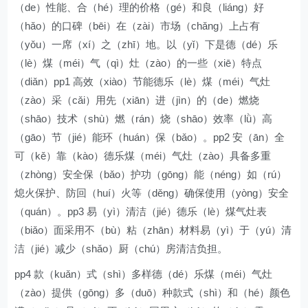
（de）性能、合（hé）理的价格（gé）和良（liáng）好
（hǎo）的口碑（bēi）在（zài）市场（chǎng）上占有
（yǒu）一席（xí）之（zhī）地。以（yǐ）下是德（dé）乐
（lè）煤（méi）气（qì）灶（zào）的一些（xiē）特点
（diǎn）pp1 高效（xiào）节能德乐（lè）煤（méi）气灶
（zào）采（cǎi）用先（xiān）进（jìn）的（de）燃烧
（shāo）技术（shù）燃（rán）烧（shāo）效率（lǜ）高
（gāo）节（jié）能环（huán）保（bǎo）。pp2 安（ān）全
可（kě）靠（kào）德乐煤（méi）气灶（zào）具备多重
（zhòng）安全保（bǎo）护功（gōng）能（néng）如（rú）
熄火保护、防回（huí）火等（děng）确保使用（yòng）安全
（quán）。pp3 易（yì）清洁（jié）德乐（lè）煤气灶表
（biǎo）面采用不（bù）粘（zhān）材料易（yì）于（yú）清
洁（jié）减少（shǎo）厨（chú）房清洁负担。
pp4 款（kuǎn）式（shì）多样德（dé）乐煤（méi）气灶
（zào）提供（gōng）多（duō）种款式（shì）和（hé）颜色