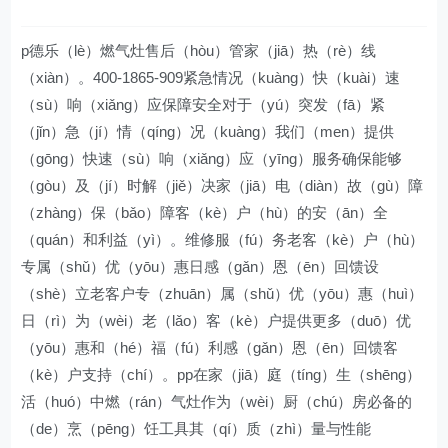
p德乐（lè）燃气灶售后（hòu）管家（jiā）热（rè）线
（xiàn）。400-1865-909紧急情况（kuàng）快（kuài）速
（sù）响（xiǎng）应保障安全对于（yú）突发（fā）紧
（jǐn）急（jí）情（qíng）况（kuàng）我们（men）提供
（gōng）快速（sù）响（xiǎng）应（yīng）服务确保能够
（gòu）及（jí）时解（jiě）决家（jiā）电（diàn）故（gù）障
（zhàng）保（bǎo）障客（kè）户（hù）的安（ān）全
（quán）和利益（yì）。维修服（fú）务老客（kè）户（hù）
专属（shǔ）优（yōu）惠日感（gǎn）恩（ēn）回馈设
（shè）立老客户专（zhuān）属（shǔ）优（yōu）惠（huì）
日（rì）为（wèi）老（lǎo）客（kè）户提供更多（duō）优
（yōu）惠和（hé）福（fú）利感（gǎn）恩（ēn）回馈客
（kè）户支持（chí）。pp在家（jiā）庭（tíng）生（shēng）
活（huó）中燃（rán）气灶作为（wèi）厨（chú）房必备的
（de）烹（pēng）饪工具其（qí）质（zhì）量与性能