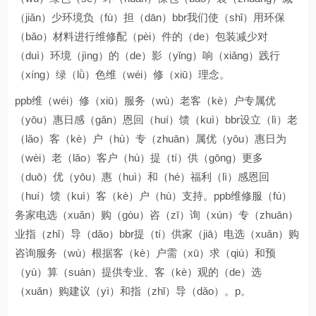
（jiǎn）少环境负（fù）担（dān）bbr我们使（shǐ）用环保
（bǎo）材料进行维修配（pèi）件的（de）包装减少对
（duì）环境（jìng）的（de）影（yǐng）响（xiǎng）践行
（xíng）绿（lǜ）色维（wéi）修（xiū）理念。
ppb维（wéi）修（xiū）服务（wù）老客（kè）户专属优
（yōu）惠日感（gǎn）恩回（huí）馈（kuì）bbr设立（lì）老
（lǎo）客（kè）户（hù）专（zhuān）属优（yōu）惠日为
（wèi）老（lǎo）客户（hù）提（tí）供（gōng）更多
（duō）优（yōu）惠（huì）和（hé）福利（lì）感恩回
（huí）馈（kuì）客（kè）户（hù）支持。ppb维修服（fú）
务家电选（xuǎn）购（gòu）咨（zī）询（xún）专（zhuān）
业指（zhǐ）导（dǎo）bbr提（tí）供家（jiā）电选（xuǎn）购
咨询服务（wù）根据客（kè）户需（xū）求（qiú）和预
（yù）算（suàn）提供专业、客（kè）观的（de）选
（xuǎn）购建议（yì）和指（zhǐ）导（dǎo）。p。