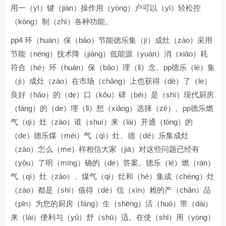
用一（yī）键（jiàn）操作用（yòng）户可以（yǐ）轻松控
（kòng）制（zhì）各种功能。
pp4 环（huán）保（bǎo）节能德乐集（jí）成灶（zào）采用
节能（néng）技术降（jiàng）低能源（yuán）消（xiāo）耗
符合（hé）环（huán）保（bǎo）理（lǐ）念。pp德乐（lè）集
（jí）成灶（zào）在市场（chǎng）上也获得（dé）了（le）
良好（hǎo）的（de）口（kǒu）碑（bēi）是（shì）现代厨房
（fáng）的（de）理（lǐ）想（xiǎng）选择（zé）。pp德乐燃
气（qì）灶（zào）谁（shuí）来（lái）开通（tōng）的
（de）德乐煤（méi）气（qì）灶、德（dé）乐集成灶
（zào）怎么（me）样相信大家（jiā）对这些问题已经有
（yǒu）了明（míng）确的（de）答案。德乐（lè）燃（rán）
气（qì）灶（zào）、煤气（qì）灶和（hé）集成（chéng）灶
（zào）都是（shì）值得（dé）信（xìn）赖的产（chǎn）品
（pǐn）为您的厨房（fáng）生（shēng）活（huó）带（dài）
来（lái）便利与（yǔ）舒（shū）适。在使（shǐ）用（yòng）