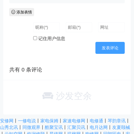
添加表情
记住用户信息
共有
0
条评论
沙发空余
安修网
丨
一修电说
丨
家电保姆
丨
家速电修网
丨
电修通
丨
琴韵章讯
丨
山秀北讯
丨
同微观界
丨
酷聚宝讯
丨
汇聚贝讯
丨
电月达网
丨
友夏颐械
丨
云知空网
丨
竹涧修颐
丨
星缮网
丨
琼楹网
丨
煦修网
丨
回朗匠电
丨
安