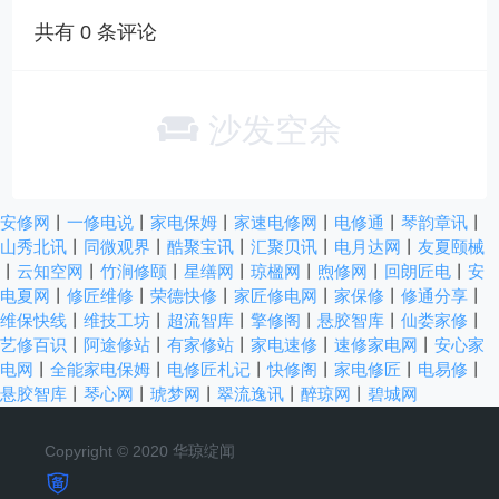
共有
0
条评论
沙发空余
安修网
丨
一修电说
丨
家电保姆
丨
家速电修网
丨
电修通
丨
琴韵章讯
丨
山秀北讯
丨
同微观界
丨
酷聚宝讯
丨
汇聚贝讯
丨
电月达网
丨
友夏颐械
丨
云知空网
丨
竹涧修颐
丨
星缮网
丨
琼楹网
丨
煦修网
丨
回朗匠电
丨
安
电夏网
丨
修匠维修
丨
荣德快修
丨
家匠修电网
丨
家保修
丨
修通分享
丨
维保快线
丨
维技工坊
丨
超流智库
丨
擎修阁
丨
悬胶智库
丨
仙娄家修
丨
艺修百识
丨
阿途修站
丨
有家修站
丨
家电速修
丨
速修家电网
丨
安心家
电网
丨
全能家电保姆
丨
电修匠札记
丨
快修阁
丨
家电修匠
丨
电易修
丨
悬胶智库
丨
琴心网
丨
琥梦网
丨
翠流逸讯
丨
醉琼网
丨
碧城网
Copyright © 2020 华琼绽闻