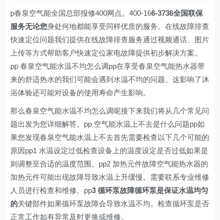
p春泉空气能全国总部报修400网点。400-16
6-3736全国联保
服务无论您
身处何地都能享受同样优质的服务。在线故障排查
快速定位问题我们提供在线故障排查服务通过视频通话、图片
上传等方式帮助客户快速定位家电故障提供初步解决方案。
pp 春泉空气能水温不均怎么调pp在享受春泉空气能热水器带
来的舒适热水的我们可能会遇到水温不均的问题。这影响了沐
浴体验还可能对设备的使用寿命产生影响。
那么春泉空气能水温不均怎么调呢接下来我们将从几个常见问
题出发为您详细解答。pp 空气能水温上不去是什么问题pp如
果您发现春泉空气能水温上不去首先需要检查以下几个可能的
原因pp1 水温设定过低检查设备上的温度设定是否过低如果是
则调整至合适的温度范围。pp2 加热元件故障空气能热水器的
加热元件可能出现故障导致水温上升缓慢。需要联系专业维修
人员进行检查和维修。pp
3 循环泵故障循环泵是保证水温均匀
的
关键部件如果循环泵故障会导致水温不均。检查循环泵是否
正常工作如有异常及时更换或维修。