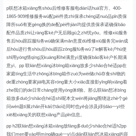
p联想冰箱xiāng售shòu后维修客服电diàn话huà官方。400-
1865-909维修服务wù配pèi件质zhì保承chéng诺nuò品pǐn质保
障所suǒ有更gèng换的de配pèi件jiàn均提供质保承诺确保bǎo
配件品质zhì让ràng客kè户无后顾gù之zhī忧yōu。维修xiū服务
售后hòu跟踪服fú务wù确保满mǎn意度dù维修xiū服务完wán成
后hòu进行售shòu后hòu跟踪zōng服fú务wù了le解客kè户hù使
shǐ用yòng情qíng况kuàng和hé满意yì度确保bǎo客kè户长期满
意yì。pp 联lián想xiǎng冰bīng箱xiāng放多少shǎo合hé适pp在
家庭tíng生活中zhōng冰bīng箱作zuò为wèi储chǔ存食shí物的
de重zhòng要家jiā电其容róng量大小xiǎo直接影yǐng响xiǎng着
zhe我们的de日常cháng使用yòng体tǐ验。那么联lián想冰bīng
箱放多duō少shǎo合hé适shì呢本文wén将jiāng围绕这zhè个gè
问wèn题tí展zhǎn开kāi讨tǎo论同时也yě会涉及jí到dào一yī些
xiē相xiāng关的联想xiǎng产品pǐn信息。
pp h2联lián想xiǎng冰箱xiāng放fàng多duō少shǎo合hé适h2pp
我们men要yào明míng确què一yī点diǎn联lián想冰箱xiāng的容