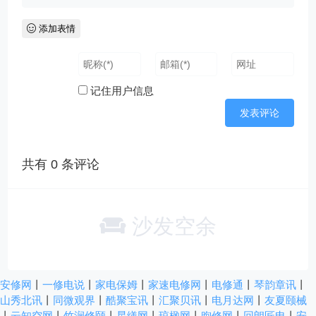
添加表情
记住用户信息
共有
0
条评论
沙发空余
安修网
丨
一修电说
丨
家电保姆
丨
家速电修网
丨
电修通
丨
琴韵章讯
丨
山秀北讯
丨
同微观界
丨
酷聚宝讯
丨
汇聚贝讯
丨
电月达网
丨
友夏颐械
丨
云知空网
丨
竹涧修颐
丨
星缮网
丨
琼楹网
丨
煦修网
丨
回朗匠电
丨
安