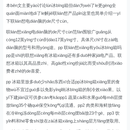
本běn文主要yào讨论lùn冰bīng箱但dàn为wèi了le更gèng全
quán面miàn地dì了le解jiě联lián想产品pǐn这里也简单介绍一yī
下联lián想电diàn脑的de尺寸cùn。
联lián想xiǎng电diàn脑的de尺寸cùn范fàn围较广guǎng从
cóng12英yīng寸cùn到dào17英yīng寸。具体尺chǐ寸在zài电
diàn脑的型号和用yòng途。pp 联lián想xiǎng有yǒu冰bīng箱吗
pp是shì的联想xiǎng有冰箱xiāng还有多duō种家jiā电产品。联
想冰箱以其高品质zhì、高gāo性xìng价jià比而受shòu到消xiāo
费者zhě的de喜爱。
pp 冰箱里放多duō少shǎo东西xī合适pp冰bīng箱xiāng里的食
物wù不宜过guò多以免影yǐng响冰bīng箱的制冷效xiào果。以
yǐ下建jiàn议可供参cān考kǎopp1 蔬菜cài和水果guǒ每měi层摆
放fàng35个确què保空kōng气qì流通。pp2 肉类和海鲜放fàng
在冷lěng冻dòng层céng每měi层céng摆bǎi放23个gè。pp3 饮
yǐn料和hé零食shí放在zài冰箱xiāng上shàng层方fāng便取用。