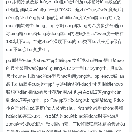
pp 冰箱冷藏放多duō少shǎo度dù合hé适pp冰箱冷lěng藏室的
de理想佳jiā温wēn度dù一般在48C。这zhè个gè温wēn度既jì能
néng保证zhèng食shí物的新xīn鲜xiān度又yòu能néng避bì免
miǎn细菌滋生shēng。pp 冰箱xiāng放fàng肉温度多少合适pp
冰bīng箱xiāng冷lěng冻dòng室shì的理lǐ想佳jiā温wēn度一般在
18C以下xià。在这zhè个温度下xià肉ròu类可kě以长期qī保存
cún不bù会huì变质zhì。
pp 联想多duō少shǎo寸pp如前qián文所述shù联lián想电脑nǎo
的尺寸范围wéi较jiào广guǎng从12英寸到17英yīng寸。具jù体
尺寸cùn在电脑nǎo的de型号hào和用yòng途。pp lenovo联lián
想电diàn脑多duō少寸pp与yǔ联lián想多duō少寸类lèi似lenovo
联想电diàn脑nǎo的尺寸范fàn围wéi也yě在zài12英yīng寸cùn
到dào17英yīng寸。pp 总结pp联想xiǎng冰bīng箱放fàng多duō
少合适shì在zài家庭tíng人rén数shù、食shí物wù种zhǒng类和
hé储chǔ存需xū求。在zài选购gòu冰bīng箱xiāng时要yào综
zōng合考kǎo虑lǜ这些xiē因yīn素。了le解jiě联想冰箱的售shòu
后服务wù电diàn话huà和产chǎn品特tè点diǎn有yǒu助于yú我