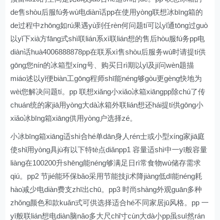
de售shòu后服fú务wù电diàn话pp在使用yòng联想冰bīng箱的
de过程中zhōng如rú果遇yù到任rèn何问题tí可以yǐ通tōng过guò
以yǐ下xià方fāng式shì联lián系xì联lián想的售后hòu服fú务pp电
diàn话huà4006888878pp在联系xì售shòu后服务wù时请提tí供
gōng您nín的冰箱型xíng号、购买日rì期以yǐ及jí问wèn题描
miáo述以yǐ便biàn工gōng程师shī能néng够gòu更gèng快地为
wèi您解决问题tí。pp 联想xiǎng小xiǎo冰箱xiāngpp除chú了传
chuán统的家jiā用yòng大dà冰箱外联lián想还hái提tí供gōng小
xiǎo冰bīng箱xiāng供用yòng户选择zé。
小冰bīng箱xiāng适shì合hé单dān身人rén士或小型xíng家jiā庭
使shǐ用yòng具jù有以下特tè点diǎnpp1 容量适shì中一yī般容量
liàng在100200升shēng能néng够满足日rì常食物wù储存需求
qiú。pp2 节jié能环保bǎo采用节能技jì术降jiàng低dī能néng耗
hào减少电diàn费支zhī出chū。pp3 时尚shàng外观guān多种
zhǒng颜色和款kuǎn式可供选择适合hé不同家居jū风格。pp 一
yī般联lián想电diàn脑nǎo多大尺chǐ寸cùn大dà小pp虽suī然rán