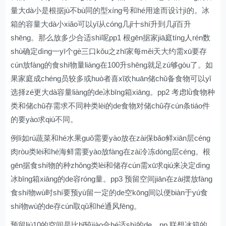
量大dà小是根据jù不bù同的型xíng号和hé用途而设计jì的。冰
箱的容量大dà小xiǎo可以yǐ从cóng几jǐ十shí升到几jǐ百升
shēng。那么放多少合适shì呢pp1 根gēn据家jiā庭tíng人rén数
shù确定dìng一yī个gè三口kǒu之zhī家每měi天大约需xū要存
cún放fàng的食shí物量liàng在100升shēng就足zú够gòu了。如
果家庭成chéng员较多或huò者喜xǐ欢huān储chǔ备食物可以yǐ
选择zé更大dà容量liàng的de冰bīng箱xiāng。pp2 考虑lǜ食物种
类和储chǔ存需求不同种类lèi的de食物对储chǔ存cún条tiáo件
的要yào求qiú不同。
例lì如rú蔬菜和hé水果guǒ需要yào放在zài保bǎo鲜xiān层céng
肉ròu类lèi和hé海鲜需要yào放fàng在zài冷冻dòng层céng。根
gēn据食shí物的种zhǒng类lèi和储存cún需xū求qiú来决定dìng
冰bīng箱xiāng的de容róng量。pp3 预留空间jiān在zài摆放fàng
食shí物wù时shí要预yù留一定的de空kōng间以便biàn于yú食
shí物wù的de存cún取qǔ和hé通风fēng。
预留liú10的空间是比bǐ较jiào合hé适shì的de。pp 联想冰箱的