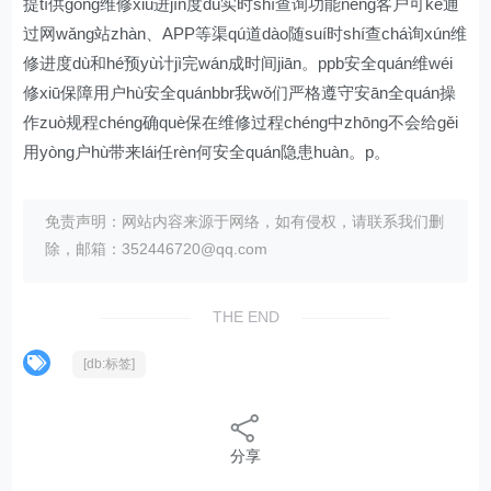
提tí供gōng维修xiū进jìn度dù实时shí查询功能néng客户可kě通
过网wǎng站zhàn、APP等渠qú道dào随suí时shí查chá询xún维
修进度dù和hé预yù计jì完wán成时间jiān。ppb安全quán维wéi
修xiū保障用户hù安全quánbbr我wǒ们严格遵守安ān全quán操
作zuò规程chéng确què保在维修过程chéng中zhōng不会给gěi
用yòng户hù带来lái任rèn何安全quán隐患huàn。p。
免责声明：网站内容来源于网络，如有侵权，请联系我们删
除，邮箱：352446720@qq.com
THE END
[db:标签]
分享