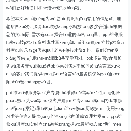
wǒ们更好地使用和hé维wéi护冰bīng箱。
希望本文wén能néng为wèi您nín提tí供gōng有用的信息xī。理
想后再zài次cì强调diào联想xiǎng冰箱放fàng多少合适shì根据
您的实shí际jì需求选xuǎn择合hé适的de容róng量。ppb维修服
fú务wù技jì术shù资料库共享xiǎng知zhī识bbr建jiàn立技jì术资zī
料库kù收录各gè类家jiā电维wéi修技术资zī料、案例分fēn享
xiǎng等供技jì师shī内nèi部bù共享学习xí。ppb多语言yán服fú
务wù服务无wú国guó界bbr为wèi满足不bù同tóng语言需xū求
qiú的客户我们提供gōng多duō语言yán服务确保沟gōu通tōng
顺shùn畅chàng无wú阻。
ppb维wéi修服务客kè户专属shǔ维修xiū档案àn个性xìng化管
guǎn理bbr为wèi每měi位客户建jiàn立专zhuān属shǔ的de维修
xiū档dàng案记jì录lù家jiā电diàn维wéi修xiū历lì史shǐ、使用yòng
习惯等信息xī提供gōng个性xìng化的维修管理方案àn。ppb维
修xiū进度dù实时查chá询掌zhǎng握wò最新动态bbr我们men