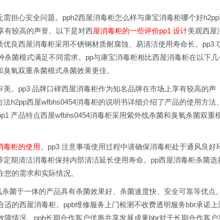
无需担心安全问题。pph2西屋消毒柜怎么样与康宝消毒柜哪个好h2pp
享有较高的声誉。以下是对西
屋消毒柜的一些评价pp1 设计
美观西屋
质优良西屋消毒柜采用不锈钢材质耐腐蚀、易清洁使用寿命长。pp3 
种杀菌模式满足不同需求。pp与康宝消毒柜相比西屋消毒柜在以下几
线和臭氧双重杀菌模式杀菌效果更佳。
审美。pp3 品牌口碑西屋消毒柜作为知名品牌在市场上享有较高的声
用方法h2pp西屋wfbhs0454消毒柜的说明书详细介绍了产品的使用方法
 产品特点西屋wfbhs0454消毒柜采用紫外线杀菌和臭氧杀菌双重
消毒柜的使用
。pp3 注意事项使用过程中请确保消毒柜处于通风良好
保养定期清洁消毒柜保持内部清洁延长使用寿命。pp西屋消毒柜杀菌选
在您的需求和实际情况。
和臭氧杀菌于一体的产品具有杀菌效果好、杀菌速度快、安全可靠等优点
适的西屋消毒柜。ppb维修服务上门检测不收费透明服务bbr承诺上
障情况。ppb长期合作客户优惠共享发展成果bbr对于长期合作客户