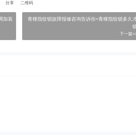
分享
二维码
调加装
青稞指纹锁故障报修咨询告诉你=青稞指纹锁多久
下一篇>