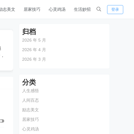
励志美文
居家技巧
心灵鸡汤
生活妙招
登录
归档
2026 年 5 月
越
2026 年 4 月
号，
2026 年 3 月
分类
人生感悟
人间百态
励志美文
居家技巧
心灵鸡汤