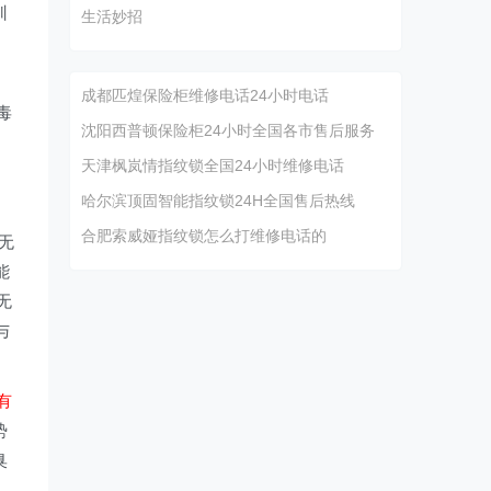
训
生活妙招
成都匹煌保险柜维修电话24小时电话
毒
沈阳西普顿保险柜24小时全国各市售后服务
天津枫岚情指纹锁全国24小时维修电话
哈尔滨顶固智能指纹锁24H全国售后热线
合肥索威娅指纹锁怎么打维修电话的
无
能
无
与
有
势
臭