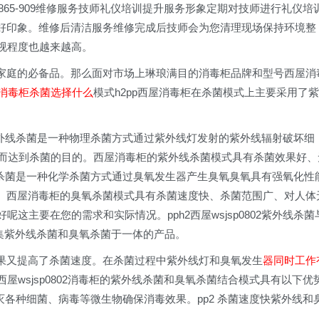
-1865-909维修服务技师礼仪培训提升服务形象定期对技师进行礼仪培
好印象。维修后清洁服务维修完成后技师会为您清理现场保持环境整
视程度也越来越高。
家庭的必备品。那么面对市场上琳琅满目的消毒柜品牌和型号西屋消
消毒柜杀菌选择什么
模式h2pp西屋消毒柜在杀菌模式上主要采用了紫
紫外线杀菌是一种物理杀菌方式通过紫外线灯发射的紫外线辐射破坏细
从而达到杀菌的目的。西屋消毒柜的紫外线杀菌模式具有杀菌效果好、
氧杀菌是一种化学杀菌方式通过臭氧发生器产生臭氧臭氧具有强氧化性
。西屋消毒柜的臭氧杀菌模式具有杀菌速度快、杀菌范围广、对人体
这主要在您的需求和实际情况。pph2西屋wsjsp0802紫外线杀菌
是一款集紫外线杀菌和臭氧杀菌于一体的产品。
果又提高了杀菌速度。在杀菌过程中紫外线灯和臭氧发生
器同时工作
屋wsjsp0802消毒柜的紫外线杀菌和臭氧杀菌结合模式具有以下优
灭各种细菌、病毒等微生物确保消毒效果。pp2 杀菌速度快紫外线和