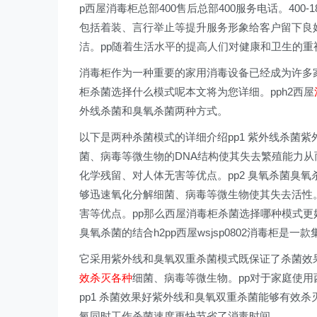
p西屋消毒柜总部400售后总部400服务电话。400
包括着装、言行举止等提升服务形象给客户留下良
洁。pp随着生活水平的提高人们对健康和卫生的重
消毒柜作为一种重要的家用消毒设备已经成为许多
柜杀菌选择什么模式呢本文将为您详细。pph2西屋
外线杀菌和臭氧杀菌两种方式。
以下是两种杀菌模式的详细介绍pp1 紫外线杀菌
菌、病毒等微生物的DNA结构使其失去繁殖能力
化学残留、对人体无害等优点。pp2 臭氧杀菌臭
够迅速氧化分解细菌、病毒等微生物使其失去活性
害等优点。pp那么西屋消毒柜杀菌选择哪种模式更好呢
臭氧杀菌的结合h2pp西屋wsjsp0802消毒柜
它采用紫外线和臭氧双重杀菌模式既保证了杀菌效
效杀灭各种
细菌、病毒等微生物。pp对于家庭使用西
pp1 杀菌效果好紫外线和臭氧双重杀菌能够有效杀
氧同时工作杀菌速度更快节省了消毒时间。