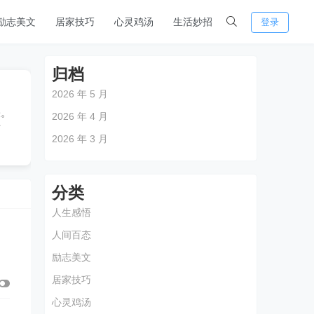
励志美文
居家技巧
心灵鸡汤
生活妙招
登录
归档
2026 年 5 月
睐。
2026 年 4 月
下
2026 年 3 月
分类
人生感悟
人间百态
励志美文
居家技巧
心灵鸡汤