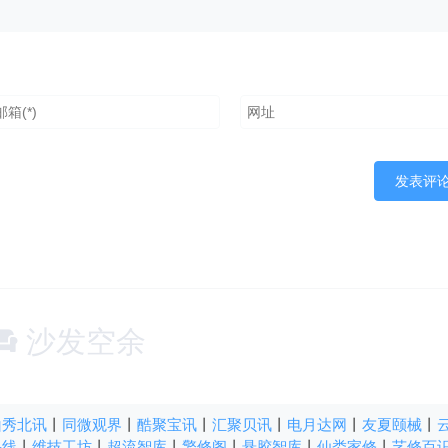
沙发空余
山秀北讯
丨
同微观界
丨
酷聚宝讯
丨
汇聚贝讯
丨
电月达网
丨
友夏颐械
丨
快线
丨
维技工坊
丨
超流智库
丨
擎修阁
丨
悬胶智库
丨
仙娄家修
丨
艺修百