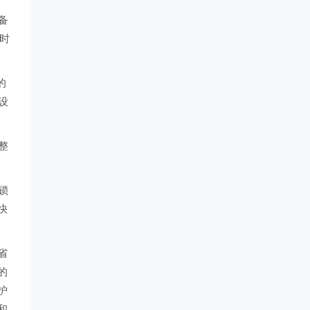
备
时
的
设
整
锁
快
省
的
护
和