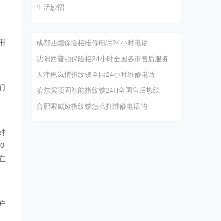
生活妙招
用
成都匹煌保险柜维修电话24小时电话
沈阳西普顿保险柜24小时全国各市售后服务
天津枫岚情指纹锁全国24小时维修电话
们
哈尔滨顶固智能指纹锁24H全国售后热线
合肥索威娅指纹锁怎么打维修电话的
钟
0
在
户