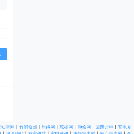
云知空网
丨
竹涧修颐
丨
星缮网
丨
琼楹网
丨
煦修网
丨
回朗匠电
丨
安电夏
识
丨
阿途修站
丨
有家修站
丨
家电速修
丨
速修家电网
丨
安心家电网
丨
全