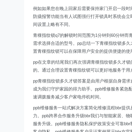
例如如果您在晚上回家后需要保持家门开启一段时
防撬报警功能当有人试图强行打开锁具时系统会立即
间设置上略有不同。
青稞指纹锁q7的解锁时间范围为1分钟到60分钟而
需求选择合适的型号。pp总结一下青稞指纹锁多
置青稞指纹锁可以在保障用户安全的提供便捷的使
pp在文章的结尾我们再次强调青稞指纹锁多久才
的。通过合理设置青稞指纹锁可以更好地服务于用
pp青稞指纹锁多久才锁答案是由用户根据自身需
成为我们守护家园的得力助手。ppb维修服务紧急
速调拨服务减少客户家电停机时间。
ppb维修服务一站式解决方案简化维修流程bbr
力。ppb跨界合作服务升级bbr我们与智能家居
服务升级。ppb维修服务隐私保护政策安全可靠b
客户隐私。ppb维修服务客户见证案例展示bbr