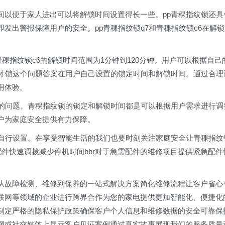
间以便于家人进出可以将解锁时间设置得长一些。pp青稞指纹锁还具
发出警报保障用户的安全。pp青稞指纹锁q7和青稞指纹锁c6在解锁
青稞指纹锁c6的解锁时间范围为1分钟到120分钟。用户可以根据自己
久才锁这个问题答案在用户自己设置的锁定时间和解锁时间。通过合理
用体验。
锁的问题。青稞指纹锁的锁定和解锁时间都是可以根据用户需求进行调
户为家庭安全提供有力保障。
求自行设置。在享受智能生活的我们也要时刻关注家庭安全让青稞指纹
配件快速调拨减少停机时间bbr对于急需配件的维修项目提供紧急配件
提供从故障检测、维修到保养的一站式解决方案简化维修流程让客户省心
、物联网等领域的企业进行跨界合作为您的家电提供更加智能化、便捷化
br制定严格的隐私保护政策确保客户个人信息和维修数据的安全可靠保
在官网或社交媒体上展示客户见证案例通过真实故事展现我们的服务质量