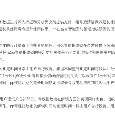
务数据进行深入挖掘和分析为决策提供支持。维修后清洁保养延长使
延长其使用寿命提升使用效果。pp在当今智能安防领域指纹锁因其便
性化的设计赢得了消费者的信任。那么青稞指纹锁多久才锁接下来我
使用h2pp青稞指纹锁的锁定功能主要是为了防止误操作和保障用户隐
的。
锁的锁定时间通常由用户自行设置。根据不同型号锁定时间可以从几分
1分钟到60分钟而青稞指纹锁c6的锁定时间则可以设置在1分钟到12
时间。pp值得注意的是长时间锁定可能会导致电池消耗加快因此用户
能是用户理想关心的部分。青稞指纹锁在解锁方面的表现同样出色。指纹
操作。pp青稞指纹锁的解锁时间与锁定时间一样由用户自行设置。用