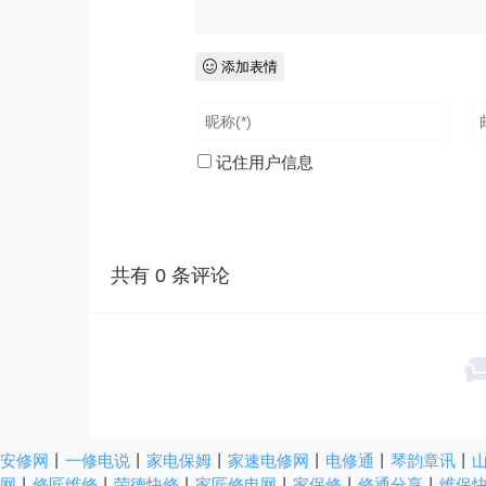
添加表情
记住用户信息
共有
0
条评论
安修网
丨
一修电说
丨
家电保姆
丨
家速电修网
丨
电修通
丨
琴韵章讯
丨
网
丨
修匠维修
丨
荣德快修
丨
家匠修电网
丨
家保修
丨
修通分享
丨
维保