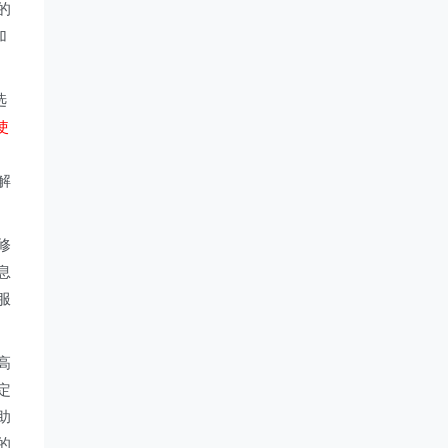
的
加
选
使
解
修
息
服
高
定
助
的