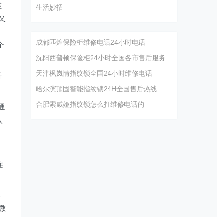
维
生活妙招
又
成都匹煌保险柜维修电话24小时电话
个
沈阳西普顿保险柜24小时全国各市售后服务
天津枫岚情指纹锁全国24小时维修电话
看
哈尔滨顶固智能指纹锁24H全国售后热线
合肥索威娅指纹锁怎么打维修电话的
通
入
连
。
4
微