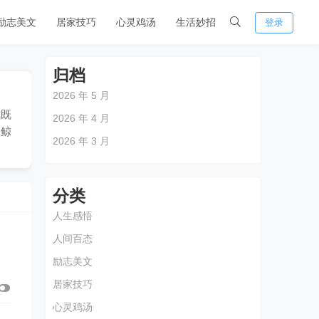
励志美文
居家技巧
心灵鸡汤
生活妙招
登录
归档
2026 年 5 月
式既
2026 年 4 月
微鲸
2026 年 3 月
分类
人生感悟
人间百态
励志美文
居家技巧
心灵鸡汤