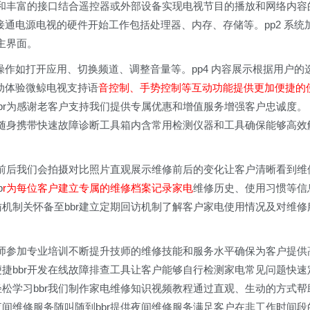
和丰富的接口结合遥控器或外部设备实现电视节目的播放和网络内容
动接通电源电视的硬件开始工作包括处理器、内存、存储等。pp2 系统
主界面。
操作如打开应用、切换频道、调整音量等。pp4 内容展示根据用户的
互动体验微鲸电视支持语
音控制、手势控制等互动功能提供更加便捷的
bbr为感谢老客户支持我们提供专属优惠和增值服务增强客户忠诚度。
技师随身携带快速故障诊断工具箱内含常用检测仪器和工具确保能够高效
维修前后我们会拍摄对比照片直观展示维修前后的变化让客户清晰看到维
b
r为每位客户建立专属的维修档案记录家电
维修历史、使用习惯等信
访机制关怀备至bbr建立定期回访机制了解客户家电使用情况及对维修
织技师参加专业培训不断提升技师的维修技能和服务水平确保为客户提供
便捷bbr开发在线故障排查工具让客户能够自行检测家电常见问题快速
轻松学习bbr我们制作家电维修知识视频教程通过直观、生动的方式帮
夜间维修服务随叫随到bbr提供夜间维修服务满足客户在非工作时间段