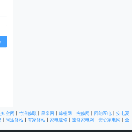
云知空网
丨
竹涧修颐
丨
星缮网
丨
琼楹网
丨
煦修网
丨
回朗匠电
丨
安电夏
识
丨
阿途修站
丨
有家修站
丨
家电速修
丨
速修家电网
丨
安心家电网
丨
全