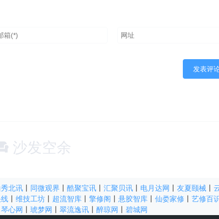
沙发空余
山秀北讯
丨
同微观界
丨
酷聚宝讯
丨
汇聚贝讯
丨
电月达网
丨
友夏颐械
丨
快线
丨
维技工坊
丨
超流智库
丨
擎修阁
丨
悬胶智库
丨
仙娄家修
丨
艺修百
丨
琴心网
丨
琥梦网
丨
翠流逸讯
丨
醉琼网
丨
碧城网