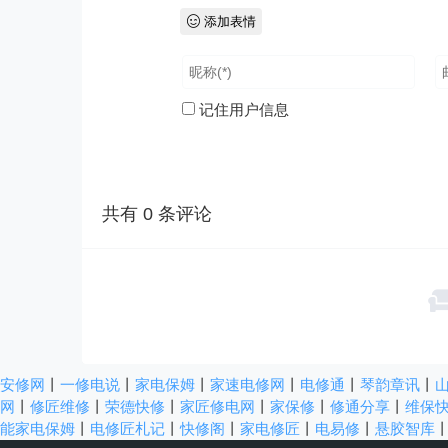
添加表情
记住用户信息
共有
0
条评论
安修网
丨
一修电说
丨
家电保姆
丨
家速电修网
丨
电修通
丨
琴韵章讯
丨
网
丨
修匠维修
丨
荣德快修
丨
家匠修电网
丨
家保修
丨
修通分享
丨
维保
能家电保姆
丨
电修匠札记
丨
快修阁
丨
家电修匠
丨
电易修
丨
悬胶智库