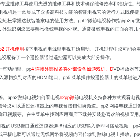
-909专业维修工具使用先进的维修工具和技术确保维修效率和准确性。
鲸电视机是一款集成了众多高科技功能的智能电视它的运行方式既便捷
松掌握这款智能家电的使用方法。pph2微鲸电视操作指南h2pp微
1 外观识别您需要熟悉微鲸电视的外观。通常微鲸电视的正面会有几
p2 开机使用
按下电视的电源键电视开始启动。开机过程中您可能会
微鲸电视配备了一个遥控器通过遥控器可以完成大部分操作。
些功能键。pp
4 连接外部设备将外部设备如游戏机、D
VD播放器等
入源切换到对应的HDMI端口。pp5 菜单操作按遥控器上的菜单键进
。pph2微鲸电视如何看电视
h2pp微
鲸电视机支持多种方式观看电视
信号您可以通过遥控器上的电视台按钮切换频道。pp2 网络电视通过
腾讯视频等。在主菜单中找到应用商店下载并安装您喜欢的视频应用
电视的USB接口通过遥控器选择相应的USB输入源即可播放视频。pp
或平板电脑可以通过无线网络将视频内容传输到微鲸电视上播放。pp