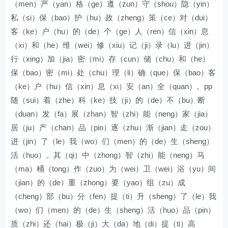
（men）严（yan）格（ge）遵（zun）守（shou）隐（yin）
私（si）保（bao）护（hu）政（zheng）策（ce）对（dui）
客（ke）户（hu）的（de）个（ge）人（ren）信（xin）息
（xi）和（he）维（wei）修（xiu）记（ji）录（lu）进（jin）
行（xing）加（jia）密（mi）存（cun）储（chu）和（he）
保（bao）密（mi）处（chu）理（li）确（que）保（bao）客
（ke）户（hu）信（xin）息（xi）安（an）全（quan）。pp
随（sui）着（zhe）科（ke）技（ji）的（de）不（bu）断
（duan）发（fa）展（zhan）智（zhi）能（neng）家（jia）
居（ju）产（chan）品（pin）逐（zhu）渐（jian）走（zou）
进（jin）了（le）我（wo）们（men）的（de）生（sheng）
活（huo）。其（qi）中（zhong）智（zhi）能（neng）马
（ma）桶（tong）作（zuo）为（wei）卫（wei）浴（yu）间
（jian）的（de）重（zhong）要（yao）组（zu）成
（cheng）部（bu）分（fen）提（ti）升（sheng）了（le）我
（wo）们（men）的（de）生（sheng）活（huo）品（pin）
质（zhi）还（hai）极（ji）大（da）地（di）提（ti）高