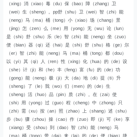
（xing）消（xiao）毒（du）保（bao）障（zhang）卫
（wei）生（sheng）。pp舒（shu）卫（wei）智（zhi）能
（neng）马（ma）桶（tong）小（xiao）场（chang）景
（jing）怎（zen）么（me）用（yong）无（wu）论（lun）
是（shi）舒（shu）乐（le）智（zhi）能（neng）坐（zuo）
便（bian）器（qi）还（hai）是（shi）舒（shu）格（ge）尔
（er）智（zhi）能（neng）马（ma）桶（tong）都（dou）
以（yi）其（qi）人（ren）性（xing）化（hua）的（de）设
（she）计（ji）和（he）丰（feng）富（fu）的（de）功
（gong）能（neng）极（ji）大（da）地（di）提（ti）升
（sheng）了（le）我（wo）们（men）的（de）生
（sheng）活（huo）品（pin）质（zhi）。在（zai）使
（shi）用（yong）过（guo）程（cheng）中（zhong）只
（zhi）需（xu）按（an）照（zhao）上（shang）述（shu）
步（bu）骤（zhou）操（cao）作（zuo）即（ji）可（ke）享
（xiang）受（shou）到（dao）智（zhi）能（neng）马
（ma）桶（tong）带（dai）来（lai）的（de）便（bian）捷