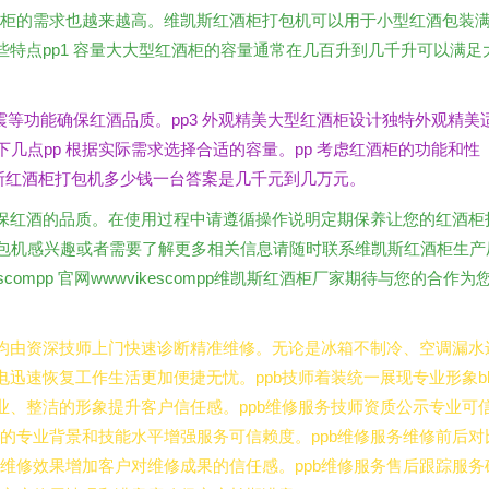
红酒柜的需求也越来越高。维凯斯红酒柜打包机可以用于小型红酒包装
特点pp1 容量大大型红酒柜的容量通常在几百升到几千升可以满足
震等功能确保红酒品质。pp3 外观精美大型红酒柜设计独特外观精美
几点pp 根据实际需求选择合适的容量。pp 考虑红酒柜的功能和性
维凯斯红酒柜打包机多少钱一台答案是几千元到几万元。
保红酒的品质。在使用过程中请遵循操作说明定期保养让您的红酒柜
打包机感兴趣或者需要了解更多相关信息请随时联系维凯斯红酒柜生产
kescompp 官网wwwvikescompp维凯斯红酒柜厂家期待与您的合作为
服务均由资深技师上门快速诊断精准维修。无论是冰箱不制冷、空调漏水
迅速恢复工作生活更加便捷无忧。ppb技师着装统一展现专业形象bb
业、整洁的形象提升客户信任感。ppb维修服务技师资质公示专业可
师的专业背景和技能水平增强服务可信赖度。ppb维修服务维修前后对
示维修效果增加客户对维修成果的信任感。ppb维修服务售后跟踪服务