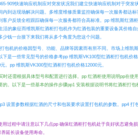
865-909快速响应机制应对突发状况我们建立快速响应机制对于突发
间内到达现场解决问题。多维度维修质量监控确保每一次服务都达标
客户反馈全程跟踪确保每一次服务都符合高标准。pp 维凯斯红酒
端生活的象征而维凯斯红酒柜打包机作为红酒包装的重要设备其价格自
多少钱一台接下来我们将从多个角度为您这个问题。
酒柜打包机的价格因型号、功能、品牌等因素而有所不同。市场上维凯
是一些常见型号的价格参考pp 维凯斯VK100型红酒柜打包机价格
0元。pp 维凯斯VK300型红酒柜打包机价格12000元。
买时还需根据具体型号和配置进行选择。pp 红酒柜使用说明pp在使
的。以下是一些基本的操作步骤pp1 安装根据说明书将红酒柜打包
p3 设置参数根据红酒的尺寸和包装要求设置打包机的参数。pp4 打
在使用过程中请注意以下几点pp 确保红酒柜打包机处于良好状态避免损
和保养延长设备使用寿命。