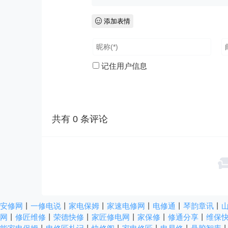
添加表情
记住用户信息
共有
0
条评论
安修网
丨
一修电说
丨
家电保姆
丨
家速电修网
丨
电修通
丨
琴韵章讯
丨
网
丨
修匠维修
丨
荣德快修
丨
家匠修电网
丨
家保修
丨
修通分享
丨
维保