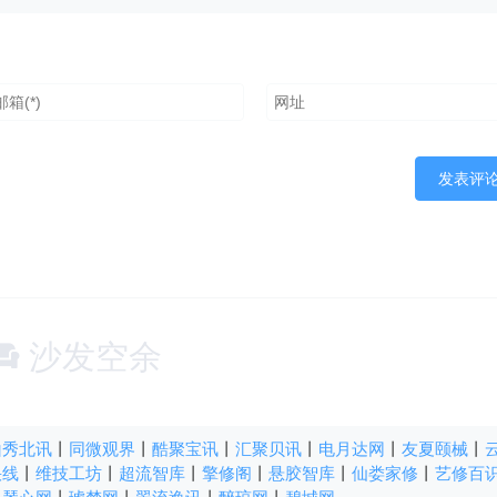
沙发空余
山秀北讯
丨
同微观界
丨
酷聚宝讯
丨
汇聚贝讯
丨
电月达网
丨
友夏颐械
丨
快线
丨
维技工坊
丨
超流智库
丨
擎修阁
丨
悬胶智库
丨
仙娄家修
丨
艺修百