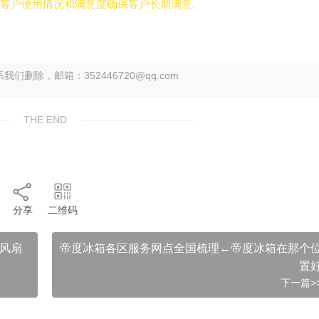
解客户使用情况和满意度确保客户长期满意。
除，邮箱：352446720@qq.com
THE END
分享
二维码
风扇
帝度冰箱各区服务网点全国梳理←帝度冰箱在那个
置
下一篇>