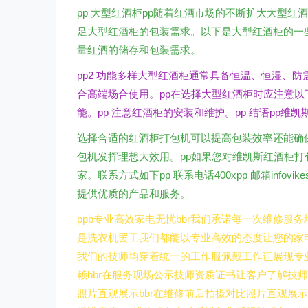
pp 大型红酒柜pp随着红酒市场的不断扩大大型
足大型红酒柜的包装需求。以下是大型红酒柜的一些
量红酒的储存和包装需求。
pp2 功能多样大型红酒柜通常具备恒温、恒湿、防
合高端场合使用。pp在选择大型红酒柜时应注意以下
能。pp 注意红酒柜的安装和维护。pp 结语pp
选择合适的红酒柜打包机可以提高包装效率还能确
包机发挥理想大效用。pp如果您对维凯斯红酒柜
家。联系方式如下pp 联系电话400xpp 邮箱infovi
提供优质的产品和服务。
ppb专业高效家电无忧bbr我们承诺每一次维修
是洗衣机罢工我们都能以专业高效的态度让您的家电
我们的技师均穿着统一的工作服佩戴工作证展现专
赖bbr在服务现场公示技师资质证书让客户了解技
照片直观展示bbr在维修前后拍摄对比照片直观展