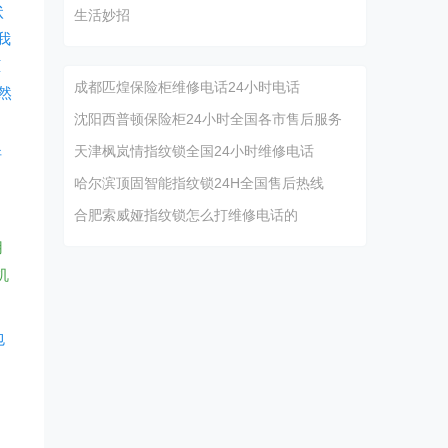
状
生活妙招
我
柜
成都匹煌保险柜维修电话24小时电话
然
沈阳西普顿保险柜24小时全国各市售后服务
天津枫岚情指纹锁全国24小时维修电话
斯
哈尔滨顶固智能指纹锁24H全国售后热线
合肥索威娅指纹锁怎么打维修电话的
用
机
包