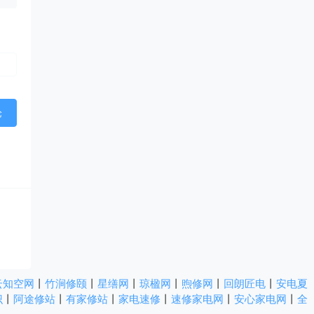
云知空网
丨
竹涧修颐
丨
星缮网
丨
琼楹网
丨
煦修网
丨
回朗匠电
丨
安电夏
识
丨
阿途修站
丨
有家修站
丨
家电速修
丨
速修家电网
丨
安心家电网
丨
全