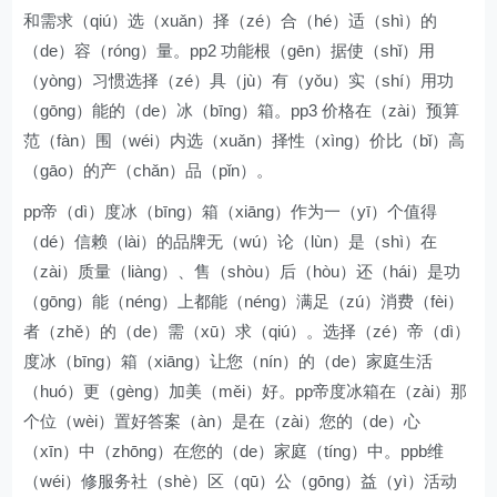
和需求（qiú）选（xuǎn）择（zé）合（hé）适（shì）的
（de）容（róng）量。pp2 功能根（gēn）据使（shǐ）用
（yòng）习惯选择（zé）具（jù）有（yǒu）实（shí）用功
（gōng）能的（de）冰（bīng）箱。pp3 价格在（zài）预算
范（fàn）围（wéi）内选（xuǎn）择性（xìng）价比（bǐ）高
（gāo）的产（chǎn）品（pǐn）。
pp帝（dì）度冰（bīng）箱（xiāng）作为一（yī）个值得
（dé）信赖（lài）的品牌无（wú）论（lùn）是（shì）在
（zài）质量（liàng）、售（shòu）后（hòu）还（hái）是功
（gōng）能（néng）上都能（néng）满足（zú）消费（fèi）
者（zhě）的（de）需（xū）求（qiú）。选择（zé）帝（dì）
度冰（bīng）箱（xiāng）让您（nín）的（de）家庭生活
（huó）更（gèng）加美（měi）好。pp帝度冰箱在（zài）那
个位（wèi）置好答案（àn）是在（zài）您的（de）心
（xīn）中（zhōng）在您的（de）家庭（tíng）中。ppb维
（wéi）修服务社（shè）区（qū）公（gōng）益（yì）活动