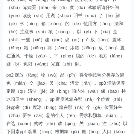
（shū）pp购买（mǎi）帝（dì）度（dù）冰箱后请仔细阅
（yuè）读使（shǐ）用说（shuō）明书（shū）了（le）解
（jiě）冰（bīng）箱（xiāng）的（de）使用方（fāng）法和
（hé）注意事（shì）项（xiàng）。以（yǐ）下（xià）是
（shì）一些（xiē）建（jiàn）议（yì）pp1 放（fàng）置冰
（bīng）箱（xiāng）将（jiāng）冰箱（xiāng）放（fàng）置
在通风、干燥（zào）、平（píng）稳的（de）地方（fāng）
避（bì）免阳（yáng）光直（zhí）射。
pp2 摆放（fàng）物（wù）品（pǐn）将食物按照分类存放避
免（miǎn）交（jiāo）叉（chā）污染（rǎn）。pp3 清洁保养
定期（qī）清洁（jié）冰（bīng）箱内外（wài）保（bǎo）持
冰箱卫生（shēng）。pp 帝度冰箱在那（nà）个位置（zhì）
好pp帝（dì）度冰（bīng）箱在那（nà）个（gè）位置好主
（zhǔ）要在（zài）您的个人（rén）需求和预算（suàn）。
在选（xuǎn）购时（shí）请（qǐng）关（guān）注（zhù）以
下因素pp1 容量（liàng）根据家（jiā）庭（tíng）人口（kǒu）