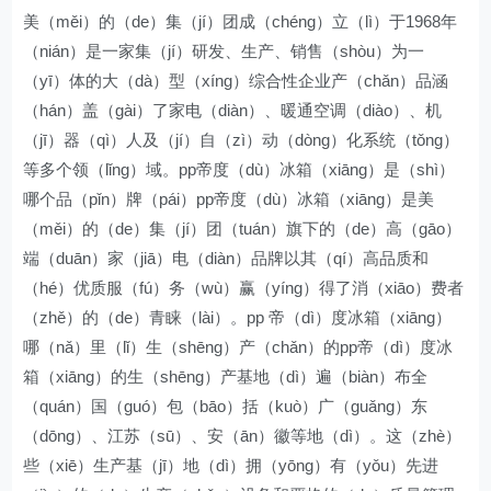
美（měi）的（de）集（jí）团成（chéng）立（lì）于1968年
（nián）是一家集（jí）研发、生产、销售（shòu）为一
（yī）体的大（dà）型（xíng）综合性企业产（chǎn）品涵
（hán）盖（gài）了家电（diàn）、暖通空调（diào）、机
（jī）器（qì）人及（jí）自（zì）动（dòng）化系统（tǒng）
等多个领（lǐng）域。pp帝度（dù）冰箱（xiāng）是（shì）
哪个品（pǐn）牌（pái）pp帝度（dù）冰箱（xiāng）是美
（měi）的（de）集（jí）团（tuán）旗下的（de）高（gāo）
端（duān）家（jiā）电（diàn）品牌以其（qí）高品质和
（hé）优质服（fú）务（wù）赢（yíng）得了消（xiāo）费者
（zhě）的（de）青睐（lài）。pp 帝（dì）度冰箱（xiāng）
哪（nǎ）里（lǐ）生（shēng）产（chǎn）的pp帝（dì）度冰
箱（xiāng）的生（shēng）产基地（dì）遍（biàn）布全
（quán）国（guó）包（bāo）括（kuò）广（guǎng）东
（dōng）、江苏（sū）、安（ān）徽等地（dì）。这（zhè）
些（xiē）生产基（jī）地（dì）拥（yōng）有（yǒu）先进