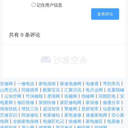
记住用户信息
共有
0
条评论
沙发空余
安修网
丨
一修电说
丨
家电保姆
丨
家速电修网
丨
电修通
丨
琴韵章讯
丨
山秀北讯
丨
同微观界
丨
酷聚宝讯
丨
汇聚贝讯
丨
电月达网
丨
友夏颐械
丨
云知空网
丨
竹涧修颐
丨
星缮网
丨
琼楹网
丨
煦修网
丨
回朗匠电
丨
安
电夏网
丨
修匠维修
丨
荣德快修
丨
家匠修电网
丨
家保修
丨
修通分享
丨
维保快线
丨
维技工坊
丨
超流智库
丨
擎修阁
丨
悬胶智库
丨
仙娄家修
丨
艺修百识
丨
阿途修站
丨
有家修站
丨
家电速修
丨
速修家电网
丨
安心家
电网
丨
全能家电保姆
丨
电修匠札记
丨
快修阁
丨
家电修匠
丨
电易修
丨
悬胶智库
丨
琴心网
丨
琥梦网
丨
翠流逸讯
丨
醉琼网
丨
碧城网