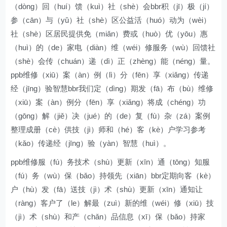
（dòng）回（huí）馈（kuì）社（shè）会bbr积（jī）极（jí）
参（cān）与（yǔ）社（shè）区公益活（huó）动为（wèi）
社（shè）区居民提供免（miǎn）费或（huò）优（yōu）惠
（huì）的（de）家电（diàn）维（wéi）修服务（wù）回馈社
（shè）会传（chuán）递（dì）正（zhèng）能（néng）量。
ppb维修（xiū）案（àn）例（lì）分（fēn）享（xiǎng）传递
经（jīng）验智慧bbr我们定（dìng）期发（fā）布（bù）维修
（xiū）案（àn）例分（fēn）享（xiǎng）将成（chéng）功
（gōng）解（jiě）决（jué）的（de）复（fù）杂（zá）案例
整理成册（cè）供技（jì）师和（hé）客（kè）户学习参考
（kǎo）传递经（jīng）验（yàn）智慧（huì）。
ppb维修服（fú）务技术（shù）更新（xīn）通（tōng）知服
（fú）务（wù）保（bǎo）持领先（xiān）bbr定期向客（kè）
户（hù）发（fā）送技（jì）术（shù）更新（xīn）通知让
（ràng）客户了（le）解最（zuì）新的维（wéi）修（xiū）技
（jì）术（shù）和产（chǎn）品信息（xī）保（bǎo）持家