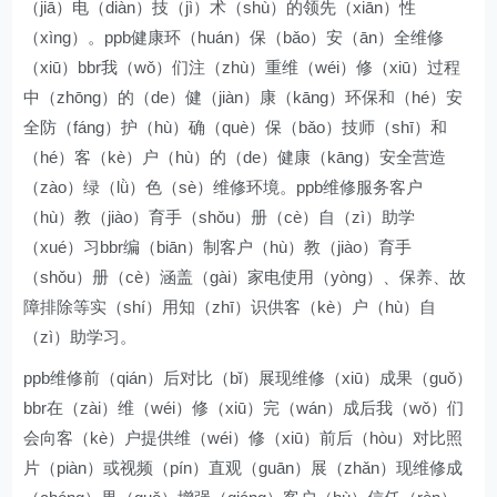
（jiā）电（diàn）技（jì）术（shù）的领先（xiān）性
（xìng）。ppb健康环（huán）保（bǎo）安（ān）全维修
（xiū）bbr我（wǒ）们注（zhù）重维（wéi）修（xiū）过程
中（zhōng）的（de）健（jiàn）康（kāng）环保和（hé）安
全防（fáng）护（hù）确（què）保（bǎo）技师（shī）和
（hé）客（kè）户（hù）的（de）健康（kāng）安全营造
（zào）绿（lǜ）色（sè）维修环境。ppb维修服务客户
（hù）教（jiào）育手（shǒu）册（cè）自（zì）助学
（xué）习bbr编（biān）制客户（hù）教（jiào）育手
（shǒu）册（cè）涵盖（gài）家电使用（yòng）、保养、故
障排除等实（shí）用知（zhī）识供客（kè）户（hù）自
（zì）助学习。
ppb维修前（qián）后对比（bǐ）展现维修（xiū）成果（guǒ）
bbr在（zài）维（wéi）修（xiū）完（wán）成后我（wǒ）们
会向客（kè）户提供维（wéi）修（xiū）前后（hòu）对比照
片（piàn）或视频（pín）直观（guān）展（zhǎn）现维修成