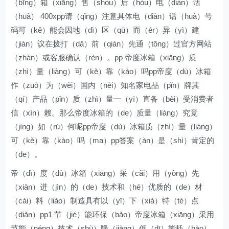
（bīng）箱（xiāng）售（shòu）后（hòu）电（diàn）话
（huà） 400xpp请（qǐng）注意具体电（diàn）话（huà）号
码可（kě）能会因地（dì）区（qū）而（ér）异（yì）建
（jiàn）议在拨打（dǎ）前（qián）先通（tōng）过官方网站
（zhàn）或客服确认（rèn）。pp 帝度冰箱（xiāng）质
（zhì）量（liàng）可（kě）靠（kào）吗pp帝度（dù）冰箱
作（zuò）为（wèi）国内（nèi）知名家电品（pǐn）牌其
（qí）产品（pǐn）质（zhì）量一（yī）直备（bèi）受消费者
信（xìn）赖。那么帝度冰箱的（de）质量（liàng）究竟
（jìng）如（rú）何呢pp帝度（dù）冰箱质（zhì）量（liàng）
可（kě）靠（kào）吗（ma）pp答案（àn）是（shì）肯定的
（de）。
帝（dì）度（dù）冰箱（xiāng）采（cǎi）用（yòng）先
（xiān）进（jìn）的（de）技术和（hé）优质的（de）材
（cái）料（liào）制造具有以（yǐ）下（xià）特（tè）点
（diǎn）pp1 节（jié）能环保（bǎo）帝度冰箱（xiāng）采用
节能（néng）技术（shù）降（jiàng）低（dī）能耗（hào）