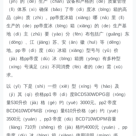
（jìn）的（de）生产（chǎn）设备和严格的（de）质量管理
（lǐ）体系（xì）确保（bǎo）了帝（dì）度冰（bīng）箱的高
品（pǐn）质（zhì）。pp帝度冰箱（xiāng）哪（nǎ）里（lǐ）
生产的（de）pp帝度冰（bīng）箱（xiāng）的（de）生产基
地（dì）主（zhǔ）要（yào）分（fēn）布包括广（guǎng）东
（dōng）、江（jiāng）苏、安（ān）徽（huī）等（děng）
地。pp 帝（dì）度（dù）冰箱（xiāng）型号与（yǔ）价
（jià）格pp帝度（dù）冰（bīng）箱拥（yōng）有多种型
（xíng）号满足（zú）不同消费（fèi）者的（de）需（xū）
求。
以（yǐ）下是（shì）一些（xiē）型（xíng）号（hào）及
（jí）其（qí）价格pp1 帝（dì）度BCD530WDPG容（róng）
量530升价（jià）格（gé）约（yuē）3000元。pp2 帝度
BCD610WDPM容（róng）量610升价格（gé）约（yuē）
3500元（yuán）。pp3 帝度（dù）BCD710WDPM容量
（liàng）710升（shēng）价（jià）格约4000元（yuán）。pp
帝度（dù）冰（bīng）箱（xiāng）使用说明（míng）书