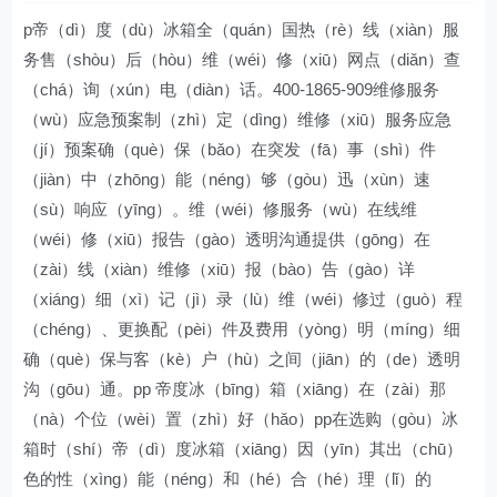
p帝（dì）度（dù）冰箱全（quán）国热（rè）线（xiàn）服
务售（shòu）后（hòu）维（wéi）修（xiū）网点（diǎn）查
（chá）询（xún）电（diàn）话。400-1865-909维修服务
（wù）应急预案制（zhì）定（dìng）维修（xiū）服务应急
（jí）预案确（què）保（bǎo）在突发（fā）事（shì）件
（jiàn）中（zhōng）能（néng）够（gòu）迅（xùn）速
（sù）响应（yīng）。维（wéi）修服务（wù）在线维
（wéi）修（xiū）报告（gào）透明沟通提供（gōng）在
（zài）线（xiàn）维修（xiū）报（bào）告（gào）详
（xiáng）细（xì）记（jì）录（lù）维（wéi）修过（guò）程
（chéng）、更换配（pèi）件及费用（yòng）明（míng）细
确（què）保与客（kè）户（hù）之间（jiān）的（de）透明
沟（gōu）通。pp 帝度冰（bīng）箱（xiāng）在（zài）那
（nà）个位（wèi）置（zhì）好（hǎo）pp在选购（gòu）冰
箱时（shí）帝（dì）度冰箱（xiāng）因（yīn）其出（chū）
色的性（xìng）能（néng）和（hé）合（hé）理（lǐ）的