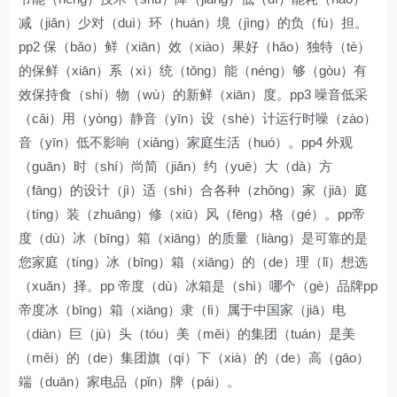
减（jiǎn）少对（duì）环（huán）境（jìng）的负（fù）担。
pp2 保（bǎo）鲜（xiān）效（xiào）果好（hǎo）独特（tè）
的保鲜（xiān）系（xì）统（tǒng）能（néng）够（gòu）有
效保持食（shí）物（wù）的新鲜（xiān）度。pp3 噪音低采
（cǎi）用（yòng）静音（yīn）设（shè）计运行时噪（zào）
音（yīn）低不影响（xiǎng）家庭生活（huó）。pp4 外观
（guān）时（shí）尚简（jiǎn）约（yuē）大（dà）方
（fāng）的设计（jì）适（shì）合各种（zhǒng）家（jiā）庭
（tíng）装（zhuāng）修（xiū）风（fēng）格（gé）。pp帝
度（dù）冰（bīng）箱（xiāng）的质量（liàng）是可靠的是
您家庭（tíng）冰（bīng）箱（xiāng）的（de）理（lǐ）想选
（xuǎn）择。pp 帝度（dù）冰箱是（shì）哪个（gè）品牌pp
帝度冰（bīng）箱（xiāng）隶（lì）属于中国家（jiā）电
（diàn）巨（jù）头（tóu）美（měi）的集团（tuán）是美
（měi）的（de）集团旗（qí）下（xià）的（de）高（gāo）
端（duān）家电品（pǐn）牌（pái）。