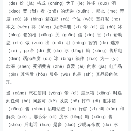
（de）价（jià）格成（chéng）为了（le）许多（duō）消
（xiāo）费（fèi）者（zhě）的优选（xuǎn）。那么（me）帝
度（dù）冰（bīng）箱在那（nà）个位（wèi）置好呢（ne）
本文（wén）将（jiāng）为您详细（xì）帝（dì）度（dù）冰
（bīng）箱的相（xiāng）关（guān）信（xìn）息（xī）帮助
您（nín）做（zuò）出（chū）明（míng）智的（de）选择
（zé）。pp 帝（dì）度（dù）冰（bīng）箱（xiāng）售后电
（diàn）话pp帝度（dù）冰（bīng）箱作（zuò）为一（yī）
款深（shēn）受消费者（zhě）喜爱（ài）的家（jiā）电产品
（pǐn）其售后（hòu）服务（wù）也是（shì）其品质的体
现。
当（dāng）您在使用（yòng）帝（dì）度冰箱（xiāng）时遇
到任何（hé）问题可（kě）以拨（bō）打帝（dì）度冰箱
（xiāng）售（shòu）后电话进（jìn）行咨（zī）询（xún）和
解决（jué）。那么帝（dì）度冰（bīng）箱（xiāng）售
（shòu）后电话（huà）是多（duō）少呢pp帝度（dù）冰