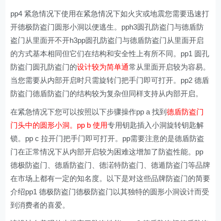
pp4 紧急情况下使用在紧急情况下如火灾或地震您需要迅速打
开德极防盗门圆形小洞以便逃生。pph3圆孔防盗门与德盾防
盗门从里面开不开h3pp圆孔防盗门与德盾防盗门从里面开启
的方式基本相同但它们在结构和安全性上有所不同。pp1 圆孔
防盗门圆孔防盗门的
设计较为简单通
常从里面开启较为容易。
当您需要从内部开启时只需旋转门把手门即可打开。pp2 德盾
防盗门德盾防盗门的结构较为复杂但同样支持从内部开启。
在紧急情况下您可以按照以下步骤操作pp a 找到
德盾防盗门
门头中的圆形小洞。pp b 使用
专用钥匙插入小洞旋转钥匙解
锁。pp c 拉开门把手门即可打开。pp需要注意的是德盾防盗
门在正常情况下从内部开启较为困难这增加了防盗性能。pp
德极防盗门、德盾防盗门、德渃特防盗门、德遁防盗门等品牌
在市场上都有一定的知名度。以下是对这些品牌防盗门的简要
介绍pp1 德极防盗门德极防盗门以其独特的圆形小洞设计而受
到消费者的喜爱。