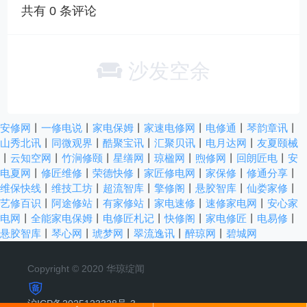
共有
0
条评论
沙发空余
安修网
丨
一修电说
丨
家电保姆
丨
家速电修网
丨
电修通
丨
琴韵章讯
丨
山秀北讯
丨
同微观界
丨
酷聚宝讯
丨
汇聚贝讯
丨
电月达网
丨
友夏颐械
丨
云知空网
丨
竹涧修颐
丨
星缮网
丨
琼楹网
丨
煦修网
丨
回朗匠电
丨
安
电夏网
丨
修匠维修
丨
荣德快修
丨
家匠修电网
丨
家保修
丨
修通分享
丨
维保快线
丨
维技工坊
丨
超流智库
丨
擎修阁
丨
悬胶智库
丨
仙娄家修
丨
艺修百识
丨
阿途修站
丨
有家修站
丨
家电速修
丨
速修家电网
丨
安心家
电网
丨
全能家电保姆
丨
电修匠札记
丨
快修阁
丨
家电修匠
丨
电易修
丨
悬胶智库
丨
琴心网
丨
琥梦网
丨
翠流逸讯
丨
醉琼网
丨
碧城网
Copyright © 2020 华琼绽闻
沪ICP备2025123328号-3