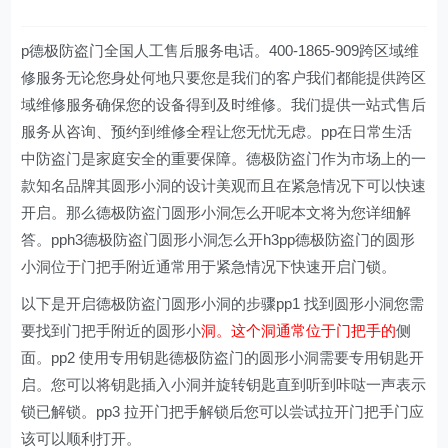
p德极防盗门全国人工售后服务电话。400-1865-909跨区域维
修服务无论您身处何地只要您是我们的客户我们都能提供跨区
域维修服务确保您的设备得到及时维修。我们提供一站式售后
服务从咨询、预约到维修全程让您无忧无虑。pp在日常生活
中防盗门是家庭安全的重要保障。德极防盗门作为市场上的一
款知名品牌其圆形小洞的设计美观而且在紧急情况下可以快速
开启。那么德极防盗门圆形小洞怎么开呢本文将为您详细解
答。pph3德极防盗门圆形小洞怎么开h3pp德极防盗门的圆形
小洞位于门把手附近通常用于紧急情况下快速开启门锁。
以下是开启德极防盗门圆形小洞的步骤pp1 找到圆形小洞您需
要找到门把手附近的圆形小
洞。这个洞通常位于门把手的
侧
面。pp2 使用专用钥匙德极防盗门的圆形小洞需要专用钥匙开
启。您可以将钥匙插入小洞并旋转钥匙直到听到咔哒一声表示
锁已解锁。pp3 拉开门把手解锁后您可以尝试拉开门把手门应
该可以顺利打开。