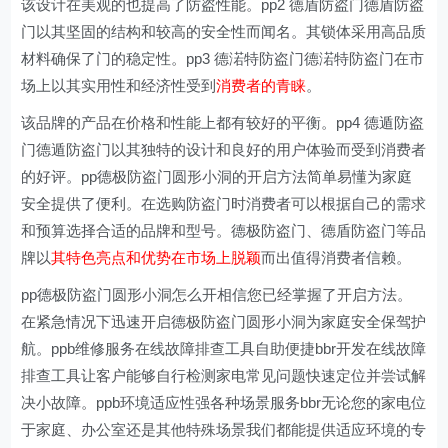
该设计在美观的也提高了防盗性能。pp2 德盾防盗门德盾防盗
门以其坚固的结构和较高的安全性而闻名。其锁体采用高品质
材料确保了门的稳定性。pp3 德渃特防盗门德渃特防盗门在市
场上以其实用性和经济性受到
消费者的青睐
。
该品牌的产品在价格和性能上都有较好的平衡。pp4 德遁防盗
门德遁防盗门以其独特的设计和良好的用户体验而受到消费者
的好评。pp德极防盗门圆形小洞的开启方法简单易懂为家庭
安全提供了便利。在选购防盗门时消费者可以根据自己的需求
和预算选择合适的品牌和型号。德极防盗门、德盾防盗门等品
牌以
其特色亮点和优势在市场上脱颖
而出值得消费者信赖。
pp德极防盗门圆形小洞怎么开相信您已经掌握了开启方法。
在紧急情况下迅速开启德极防盗门圆形小洞为家庭安全保驾护
航。ppb维修服务在线故障排查工具自助便捷bbr开发在线故障
排查工具让客户能够自行检测家电常见问题快速定位并尝试解
决小故障。ppb环境适应性强各种场景服务bbr无论您的家电位
于家庭、办公室还是其他特殊场景我们都能提供适应环境的专