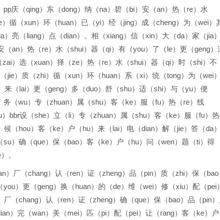
）pp庆（qing）东（dong）纳（na）碧（bi）安（an）热（re）水
e）循（xun）环（huan）已（yi）经（jing）成（cheng）为（wei）
）亮（liang）点（dian）。相（xiang）信（xin）大（da）家（jia
安（an）热（re）水（shui）器（qi）有（you）了（le）更（geng）
zai）选（xuan）择（ze）热（re）水（shui）器（qi）时（shi）不
（jie）质（zhi）循（xun）环（huan）系（xi）统（tong）为（wei
ai）来（lai）更（geng）多（duo）舒（shu）适（shi）与（yu）便
fu）务（wu）专（zhuan）属（shu）客（ke）服（fu）热（re）线
ou）bbr设（she）立（li）专（zhuan）属（shu）客（ke）服（fu）热
u）候（hou）客（ke）户（hu）来（lai）电（dian）解（jie）答（da
（su）确（que）保（bao）客（ke）户（hu）问（wen）题（ti）得
e）。
uan）厂（chang）认（ren）证（zheng）品（pin）质（zhi）保（ba
you）更（geng）换（huan）的（de）维（wei）修（xiu）配（pei
n）厂（chang）认（ren）证（zheng）确（que）保（bao）品（pin
ian）完（wan）美（mei）匹（pi）配（pei）让（rang）客（ke）户