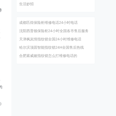
生活妙招
持
成都匹煌保险柜维修电话24小时电话
频
沈阳西普顿保险柜24小时全国各市售后服务
少
天津枫岚情指纹锁全国24小时维修电话
哈尔滨顶固智能指纹锁24H全国售后热线
合肥索威娅指纹锁怎么打维修电话的
）
的
g）