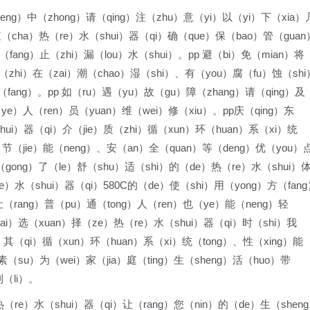
heng）中（zhong）请（qing）注（zhu）意（yi）以（yi）下（xia）
n）查（cha）热（re）水（shui）器（qi）确（que）保（bao）管（guan
（fang）止（zhi）漏（lou）水（shui）。pp 避（bi）免（mian）将
置（zhi）在（zai）潮（chao）湿（shi）、有（you）腐（fu）蚀（shi
fang）。pp 如（ru）遇（yu）故（gu）障（zhang）请（qing）及
（ye）人（ren）员（yuan）维（wei）修（xiu）。pp庆（qing）东
ui）器（qi）介（jie）质（zhi）循（xun）环（huan）系（xi）统
、节（jie）能（neng）、安（an）全（quan）等（deng）优（you）
（gong）了（le）舒（shu）适（shi）的（de）热（re）水（shui）
）水（shui）器（qi）580C的（de）使（shi）用（yong）方（fang
让（rang）普（pu）通（tong）人（ren）也（ye）能（neng）轻
ai）选（xuan）择（ze）热（re）水（shui）器（qi）时（shi）我
）其（qi）循（xun）环（huan）系（xi）统（tong）、性（xing）能
素（su）为（wei）家（jia）庭（ting）生（sheng）活（huo）带
利（li）。
（re）水（shui）器（qi）让（rang）您（nin）的（de）生（shen